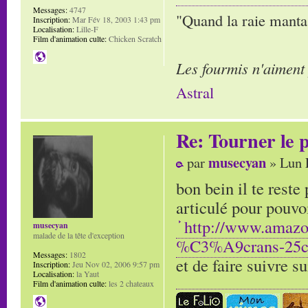
Messages:
4747
"Quand la raie manta,
Inscription:
Mar Fév 18, 2003 1:43 pm
Localisation:
Lille-F
Film d'animation culte:
Chicken Scratch
Les fourmis n'aiment
Astral
Re: Tourner le p
musecyan
par
» Lun 
bon bein il te reste
articulé pour pouvoi
http://www.amaz
musecyan
malade de la tête d'exception
%C3%A9crans-25
Messages:
1802
et de faire suivre s
Inscription:
Jeu Nov 02, 2006 9:57 pm
Localisation:
la Yaut
Film d'animation culte:
les 2 chateaux