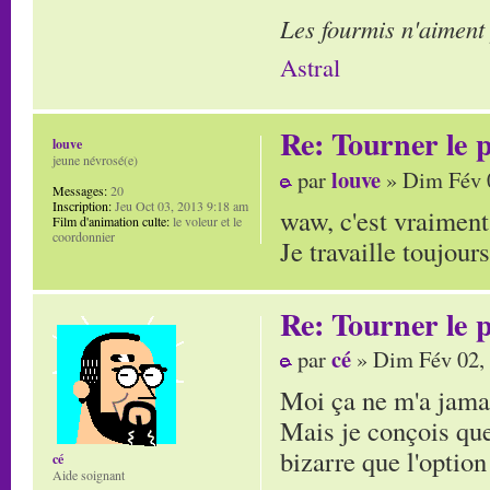
Les fourmis n'aiment
Astral
Re: Tourner le p
louve
jeune névrosé(e)
louve
par
» Dim Fév 
Messages:
20
Inscription:
Jeu Oct 03, 2013 9:18 am
waw, c'est vraiment 
Film d'animation culte:
le voleur et le
coordonnier
Je travaille toujour
Re: Tourner le p
cé
par
» Dim Fév 02,
Moi ça ne m'a jama
Mais je conçois que
bizarre que l'option
cé
Aide soignant