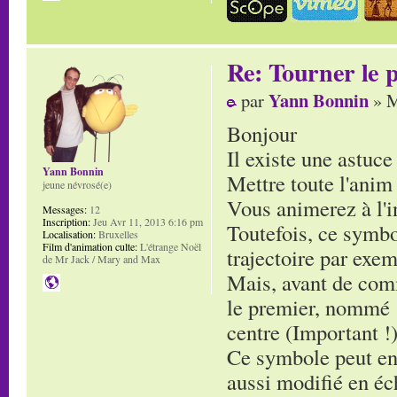
Re: Tourner le p
Yann Bonnin
par
» M
Bonjour
Il existe une astuce
Yann Bonnin
Mettre toute l'ani
jeune névrosé(e)
Vous animerez à l'i
Messages:
12
Inscription:
Jeu Avr 11, 2013 6:16 pm
Toutefois, ce symb
Localisation:
Bruxelles
Film d'animation culte:
L'étrange Noël
trajectoire par exe
de Mr Jack / Mary and Max
Mais, avant de comm
le premier, nommé :
centre (Important !)
Ce symbole peut ens
aussi modifié en éc