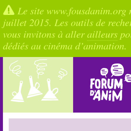
Le site www.fousdanim.org n
juillet 2015. Les outils de rech
vous invitons à aller
ailleurs
pou
dédiés au cinéma d’animation.