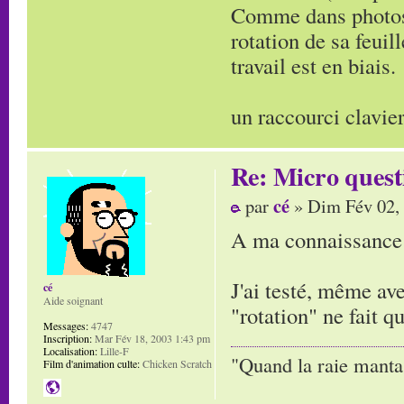
Comme dans photosh
rotation de sa feuil
travail est en biais.
un raccourci clavier
Re: Micro quest
cé
par
» Dim Fév 02,
A ma connaissance ç
J'ai testé, même av
cé
Aide soignant
"rotation" ne fait qu
Messages:
4747
Inscription:
Mar Fév 18, 2003 1:43 pm
Localisation:
Lille-F
"Quand la raie manta,
Film d'animation culte:
Chicken Scratch