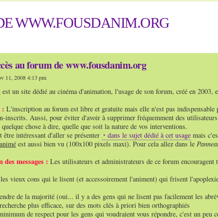
 DE WWW.FOUSDANIM.ORG
ccès au forum de www.fousdanim.org
v 11, 2008 4:13 pm
est un site dédié au cinéma d'animation, l'usage de son forum, créé en 2003, est
 :
L'inscription au forum est libre et gratuite mais elle n'est pas indispensable 
n-inscrits. Aussi, pour éviter d'avoir à supprimer fréquemment des utilisateur
 quelque chose à dire, quelle que soit la nature de vos interventions.
t être intéressant d'aller se présenter
dans le sujet dédié à cet usage
mais c'es
 animé
est aussi bien vu (100x100 pixels maxi). Pour cela allez dans le
Panneau
on des messages :
Les utilisateurs et administrateurs de ce forum encouragent t
 les vieux cons qui le lisent (et accessoirement l'animent) qui frisent l'apople
endre de la majorité (oui... il y a des gens qui ne lisent pas facilement les abr
recherche plus efficace, sur des mots clés à priori bien orthographiés
minimum de respect pour les gens qui voudraient vous répondre, c'est un peu 