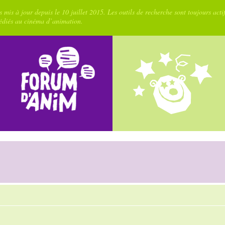
 mis à jour depuis le 10 juillet 2015. Les outils de recherche sont toujours acti
dédiés au cinéma d’animation.