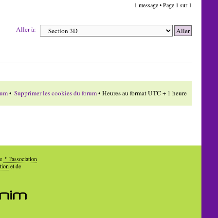
1 message • Page
1
sur
1
Aller à:
rum
•
Supprimer les cookies du forum
• Heures au format UTC + 1 heure
de
l'association
tion
et de