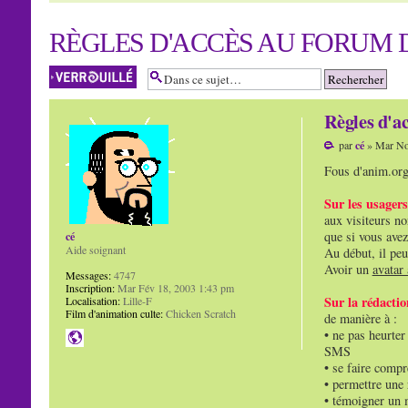
RÈGLES D'ACCÈS AU FORUM
Sujet verrouillé
Règles d'a
par
cé
» Mar No
Fous d'anim.org 
Sur les usagers
aux visiteurs no
que si vous avez
cé
Aide soignant
Au début, il peu
Avoir un
avatar
Messages:
4747
Inscription:
Mar Fév 18, 2003 1:43 pm
Sur la rédacti
Localisation:
Lille-F
Film d'animation culte:
Chicken Scratch
de manière à :
• ne pas heurter
SMS
• se faire compr
• permettre une 
• témoigner un 