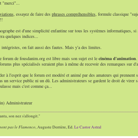
t "merci"...
viations
, essayez de faire des
phrases compréhensibles
, formule classique "suj
!!
hographe est d'une simplicité enfantine sur tous les systèmes informatiques, si s
ra quelques indices...
 intégristes, on fait aussi des fautes. Mais y'a des limites.
cinéma d'animation
 forum de fousdanim.org est libre mais son sujet est le
.
 forums plus spécialisés seraient plus à même de recevoir des remarques sur d'au
rder à l'esprit que le forum est modéré et animé par des amateurs qui prennent s
as un service public ni un dû. Les administrateurs se gardent le droit de virer 
eulasse mais c'est comme ça...
ain) Administrateur
nta, son nez s'allongit."
ment pas le Flamenco
, Auguste Derrière, Ed.
Le Castor Astral