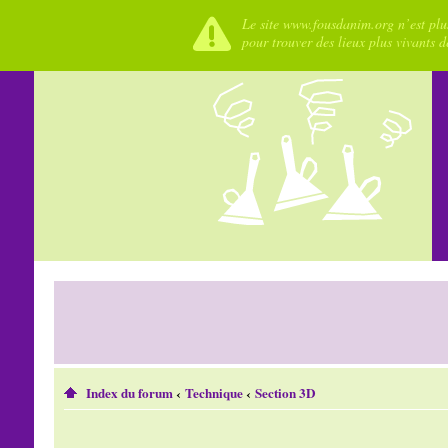
Le site www.fousdanim.org n’est plus
pour trouver des lieux plus vivants 
Index du forum
‹
Technique
‹
Section 3D