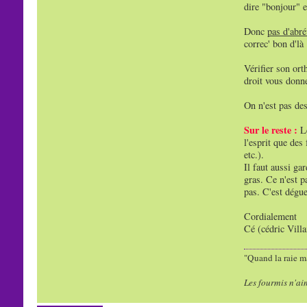
dire "bonjour" e
Donc
pas d'abré
correc' bon d'là 
Vérifier son ort
droit vous donne
On n'est pas des
Sur le reste :
Le
l'esprit que des
etc.).
Il faut aussi ga
gras. Ce n'est p
pas. C'est dégu
Cordialement
Cé (cédric Vill
"Quand la raie ma
Les fourmis n'ai