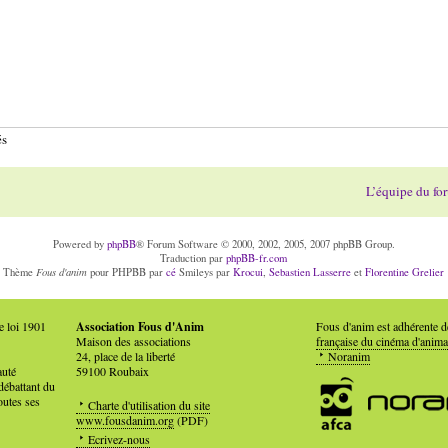
és
L’équipe du fo
Powered by
phpBB
® Forum Software © 2000, 2002, 2005, 2007 phpBB Group.
Traduction par
phpBB-fr.com
Fous d'anim
Thème
pour PHPBB par
cé
Smileys par
Krocui
,
Sebastien Lasserre
et
Florentine Grelier
e loi 1901
Association Fous d'Anim
Fous d'anim est adhérente 
Maison des associations
française du cinéma d'anima
24, place de la liberté
Noranim
auté
59100 Roubaix
débattant du
outes ses
Charte d'utilisation du site
www.fousdanim.org
(PDF)
Ecrivez-nous