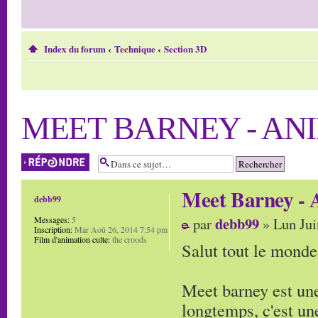
Index du forum
‹
Technique
‹
Section 3D
MEET BARNEY - AN
Répondre
Meet Barney - 
debb99
debb99
Messages:
5
par
» Lun Jui
Inscription:
Mar Aoû 26, 2014 7:54 pm
Film d'animation culte:
the croods
Salut tout le monde
Meet barney est une
longtemps, c'est une