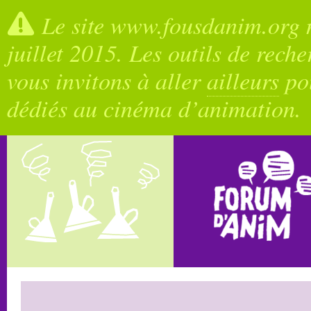
Le site www.fousdanim.org n
juillet 2015. Les outils de rech
vous invitons à aller
ailleurs
pou
dédiés au cinéma d’animation.