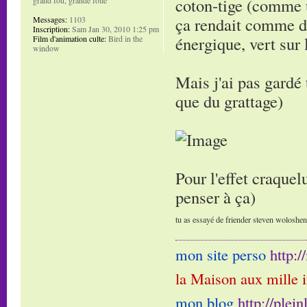
coton-tige (comme u
ça rendait comme de
Messages:
1103
Inscription:
Sam Jan 30, 2010 1:25 pm
énergique, vert sur 
Film d'animation culte:
Bird in the
window
Mais j'ai pas gardé 
que du grattage)
Pour l'effet craquelu
penser à ça)
tu as essayé de friender steven woloshen e
mon site perso
http:
la Maison aux mille 
mon blog
http://plei