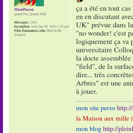
ça a été en tout cas
MariePaccou
grand fou, grande folle
en en discutant ave
Messages:
1103
UK" prévue dans la s
Inscription:
Sam Jan 30, 2010 1:25 pm
Film d'animation culte:
Bird in the
"no wonder! c'est pa
window
logiquement ça va pl
universitaire Collo
la docte assemblée 
"field", de la surfa
dire... très concrèt
Arbres" est une ani
à jouer.
mon site perso
http:
la Maison aux mille 
mon blog
http://plei