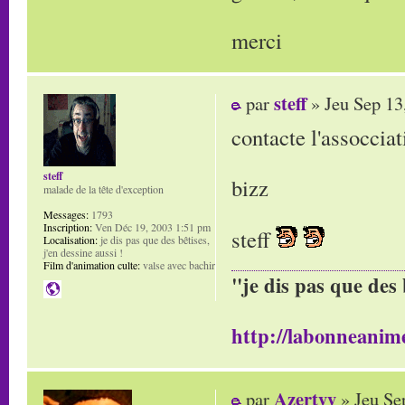
merci
steff
par
» Jeu Sep 13
contacte l'assoccia
steff
bizz
malade de la tête d'exception
Messages:
1793
Inscription:
Ven Déc 19, 2003 1:51 pm
steff
Localisation:
je dis pas que des bêtises,
j'en dessine aussi !
Film d'animation culte:
valse avec bachir
"je dis pas que des 
http://labonneanime
Azertyy
par
» Jeu Se