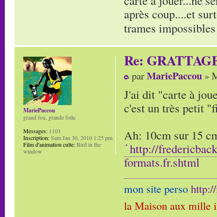
carte à jouer...ne s
après coup....et sur
trames impossibles 
Re: GRATTAG
MariePaccou
par
» M
J'ai dit "carte à jo
c'est un très petit "f
MariePaccou
grand fou, grande folle
Ah: 10cm sur 15 cm,
Messages:
1103
Inscription:
Sam Jan 30, 2010 1:25 pm
http://fredericbac
Film d'animation culte:
Bird in the
window
formats.fr.shtml
mon site perso
http:
la Maison aux mille 