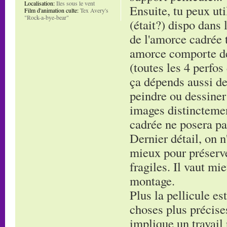
Localisation:
Iles sous le vent
Ensuite, tu peux uti
Film d'animation culte:
Tex Avery's
"Rock-a-bye-bear"
(était?) dispo dans 
de l'amorce cadrée t
amorce comporte de
(toutes les 4 perfos
ça dépends aussi de
peindre ou dessiner
images distinctement
cadrée ne posera pa
Dernier détail, on n'
mieux pour préserve
fragiles. Il vaut mi
montage.
Plus la pellicule es
choses plus précises
implique un travail 