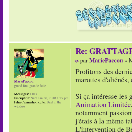
Re: GRATTAG
MariePaccou
par
» M
Profitons des derni
marottes d'aliénés,
MariePaccou
grand fou, grande folle
Si ça intéresse les 
Messages:
1103
Inscription:
Sam Jan 30, 2010 1:25 pm
Animation Limitée
Film d'animation culte:
Bird in the
window
notamment passionn
j'étais à la même ta
L'intervention de B