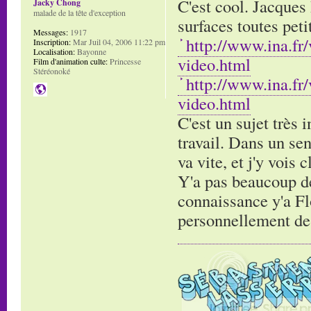
C'est cool. Jacques 
Jacky Chong
malade de la tête d'exception
surfaces toutes pet
Messages:
1917
http://www.ina.fr
Inscription:
Mar Juil 04, 2006 11:22 pm
Localisation:
Bayonne
video.html
Film d'animation culte:
Princesse
Stéréonoké
http://www.ina.fr
video.html
C'est un sujet très 
travail. Dans un sen
va vite, et j'y vois 
Y'a pas beaucoup de 
connaissance y'a Flo
personnellement de g