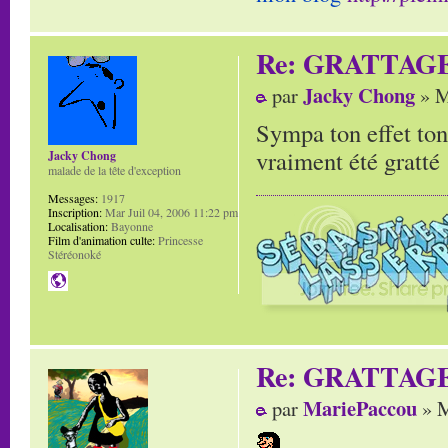
Re: GRATTAG
Jacky Chong
par
» M
Sympa ton effet ton
vraiment été gratté 
Jacky Chong
malade de la tête d'exception
Messages:
1917
Inscription:
Mar Juil 04, 2006 11:22 pm
Localisation:
Bayonne
Film d'animation culte:
Princesse
Stéréonoké
Re: GRATTAG
MariePaccou
par
» M