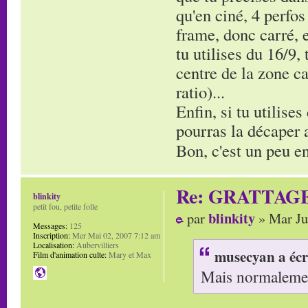
qu'en ciné, 4 perfos
frame, donc carré, e
tu utilises du 16/9,
centre de la zone ca
ratio)...
Enfin, si tu utilises
pourras la décaper av
Bon, c'est un peu en
Re: GRATTAG
blinkity
petit fou, petite folle
blinkity
par
» Mar Ju
Messages:
125
Inscription:
Mer Mai 02, 2007 7:12 am
Localisation:
Aubervilliers
musecyan a écr
Film d'animation culte:
Mary et Max
Mais normalement 