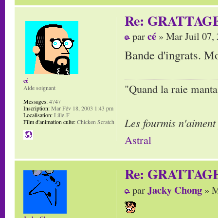
Re: GRATTAG
cé
par
» Mar Juil 07,
Bande d'ingrats. Mor
cé
"Quand la raie manta,
Aide soignant
Messages:
4747
Inscription:
Mar Fév 18, 2003 1:43 pm
Localisation:
Lille-F
Les fourmis n'aiment
Film d'animation culte:
Chicken Scratch
Astral
Re: GRATTAG
Jacky Chong
par
» M