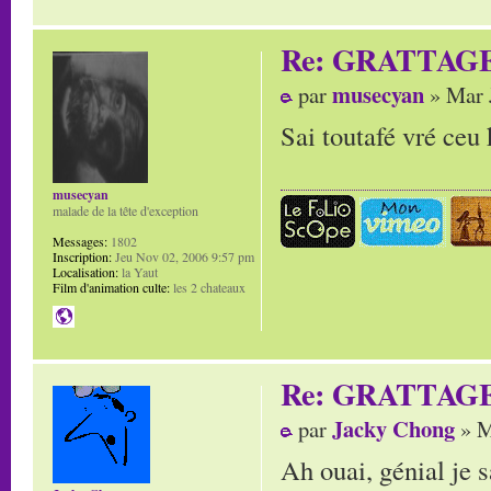
Re: GRATTAG
musecyan
par
» Mar 
Sai toutafé vré ceu k
musecyan
malade de la tête d'exception
Messages:
1802
Inscription:
Jeu Nov 02, 2006 9:57 pm
Localisation:
la Yaut
Film d'animation culte:
les 2 chateaux
Re: GRATTAG
Jacky Chong
par
» M
Ah ouai, génial je 