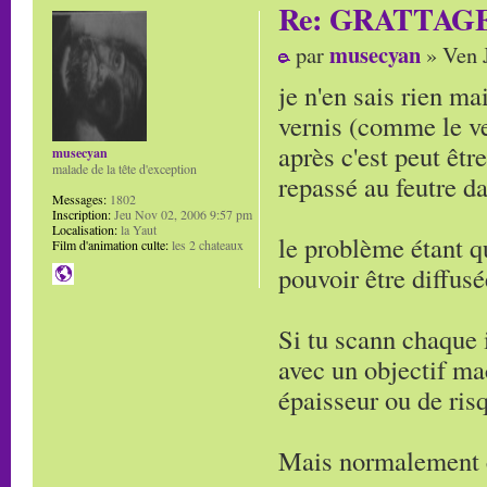
Re: GRATTAG
musecyan
par
» Ven J
je n'en sais rien ma
vernis (comme le ver
après c'est peut êt
musecyan
malade de la tête d'exception
repassé au feutre da
Messages:
1802
Inscription:
Jeu Nov 02, 2006 9:57 pm
Localisation:
la Yaut
le problème étant q
Film d'animation culte:
les 2 chateaux
pouvoir être diffus
Si tu scann chaque 
avec un objectif ma
épaisseur ou de ris
Mais normalement c'e