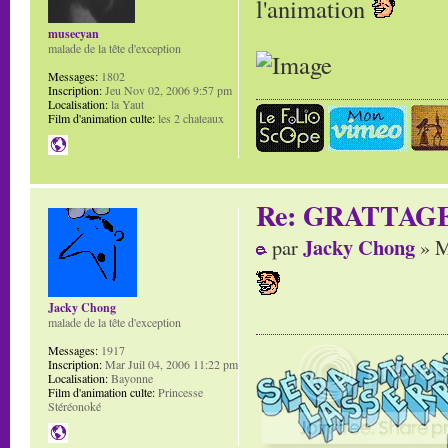
l'animation
musecyan
malade de la tête d'exception
Messages:
1802
Inscription:
Jeu Nov 02, 2006 9:57 pm
Localisation:
la Yaut
Film d'animation culte:
les 2 chateaux
Re: GRATTAG
Jacky Chong
par
» M
Jacky Chong
malade de la tête d'exception
Messages:
1917
Inscription:
Mar Juil 04, 2006 11:22 pm
Localisation:
Bayonne
Film d'animation culte:
Princesse
Stéréonoké