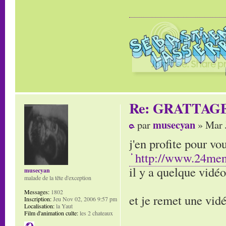
Re: GRATTAG
musecyan
par
» Mar 
j'en profite pour v
http://www.24men
il y a quelque vidéo
musecyan
malade de la tête d'exception
Messages:
1802
et je remet une vi
Inscription:
Jeu Nov 02, 2006 9:57 pm
Localisation:
la Yaut
Film d'animation culte:
les 2 chateaux