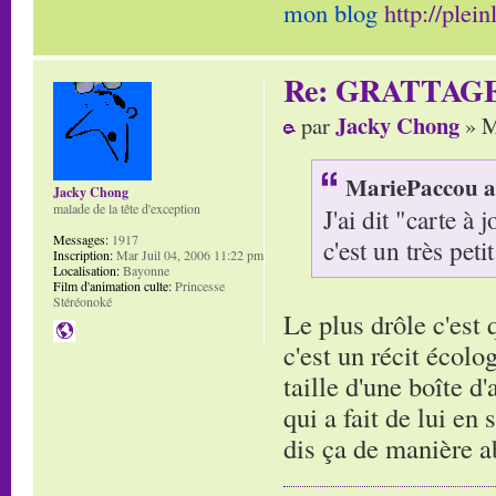
mon blog
http://plei
Re: GRATTAG
Jacky Chong
par
» M
MariePaccou a 
Jacky Chong
malade de la tête d'exception
J'ai dit "carte à
Messages:
1917
c'est un très petit
Inscription:
Mar Juil 04, 2006 11:22 pm
Localisation:
Bayonne
Film d'animation culte:
Princesse
Stéréonoké
Le plus drôle c'est
c'est un récit écolo
taille d'une boîte d
qui a fait de lui en
dis ça de manière 