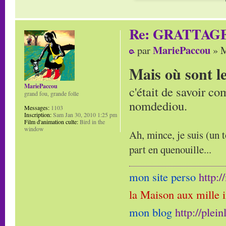
Re: GRATTAG
MariePaccou
par
» M
Mais où sont l
MariePaccou
c'était de savoir co
grand fou, grande folle
nomdediou.
Messages:
1103
Inscription:
Sam Jan 30, 2010 1:25 pm
Film d'animation culte:
Bird in the
window
Ah, mince, je suis (un t
part en quenouille...
mon site perso
http:
la Maison aux mille 
mon blog
http://plei