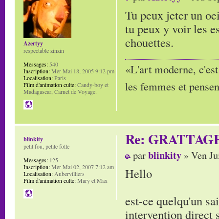
Tu peux jeter un oe
tu peux y voir les 
chouettes.
Azertyy
respectable zinzin
Messages:
540
«L'art moderne, c'est
Inscription:
Mer Mai 18, 2005 9:12 pm
Localisation:
Paris
les femmes et pensent
Film d'animation culte:
Candy-boy et
Madagascar, Carnet de Voyage.
Re: GRATTAG
blinkity
petit fou, petite folle
blinkity
par
» Ven Ju
Messages:
125
Inscription:
Mer Mai 02, 2007 7:12 am
Hello
Localisation:
Aubervilliers
Film d'animation culte:
Mary et Max
est-ce quelqu'un sa
intervention direct