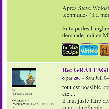
Apres Steve Wolosh
techniques (il a m
Si tu parles l'angla
demande moi en MP 
Re: GRATTAG
zac
par
» Sam Juil 04
tout est possible po
zac
etc....
respectable zinzin
il faut juste faire d
Messages:
847
Inscription:
Mar Déc 27, 2005 10:05
support pellicule...
pm