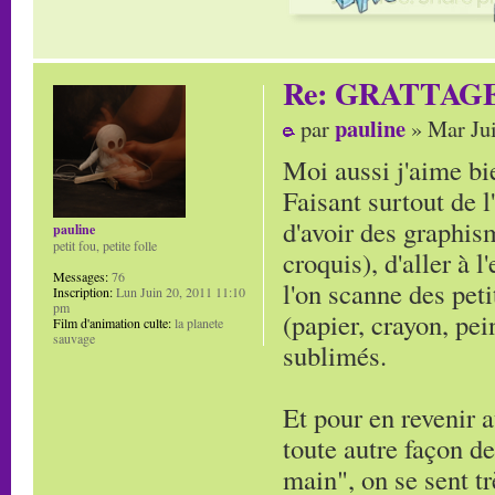
Re: GRATTAG
pauline
par
» Mar Jui
Moi aussi j'aime bie
Faisant surtout de l
d'avoir des graphi
pauline
petit fou, petite folle
croquis), d'aller à 
Messages:
76
l'on scanne des peti
Inscription:
Lun Juin 20, 2011 11:10
pm
(papier, crayon, pei
Film d'animation culte:
la planete
sauvage
sublimés.
Et pour en revenir a
toute autre façon de
main", on se sent tr