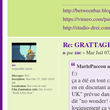
http://betweenbar.blo
https://vimeo.com/pa
http://studio-drei.com
Re: GRATTAG
zac
par
» Mar Juil 07
MariePaccou a 
zac
respectable zinzin
f:)
Messages:
847
ça a été en tout 
Inscription:
Mar Déc 27, 2005 10:05
pm
en en discutant 
Localisation:
Iles sous le vent
Film d'animation culte:
Tex Avery's
UK" prévue dans l
"Rock-a-bye-bear"
dit "no wonder! c
logiquement ça va