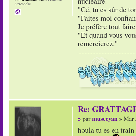
nucléaire.
Stéréonoké
"Cé, tu es sûr de to
"Faites moi confianc
Je préfère tout faire
"Et quand vous vous
remercierez."
Re: GRATTAG
musecyan
par
» Mar 
houla tu es en trai