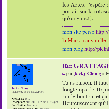
les Actes, j'espère 
portait sur la rotos
qu'on y met).
mon site perso
http:
la Maison aux mille 
mon blog
http://plei
Re: GRATTAG
Jacky Chong
par
» M
Tu as raison, il fau
longtemps, le 10 jui
Jacky Chong
malade de la tête d'exception
sur le bouton, et ça 
Messages:
1917
Heureusement qu'il 
Inscription:
Mar Juil 04, 2006 11:22 pm
Localisation:
Bayonne
Film d'animation culte:
Princesse