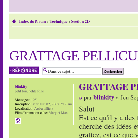
Index du forum
‹
Technique
‹
Section 2D
GRATTAGE PELLICU
Répondre
GRATTAGE P
blinkity
petit fou, petite folle
blinkity
par
» Jeu Se
Messages:
125
Inscription:
Mer Mai 02, 2007 7:12 am
Salut
Localisation:
Aubervilliers
Film d'animation culte:
Mary et Max
Est ce qu'il y a des 
cherche des idées et
grattez, est ce que v