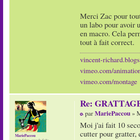
Merci Zac pour tout
un labo pour avoir 
en macro. Cela perm
tout à fait correct.
vincent-richard.blogs
vimeo.com/animatio
vimeo.com/montage
Re: GRATTAG
MariePaccou
par
» M
Moi j'ai fait 10 sec
cutter pour gratter, 
MariePaccou
grand fou, grande folle