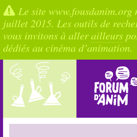
Le site www.fousdanim.org n
juillet 2015. Les outils de rech
vous invitons à aller
ailleurs
pou
dédiés au cinéma d’animation.