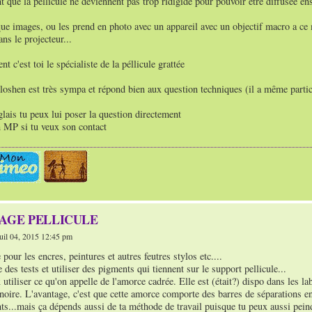
t que la péllicule ne deviennent pas trop ridigide pour pouvoir être diffusée e
que images, ou les prend en photo avec un appareil avec un objectif macro a ce
ns le projecteur...
 c'est toi le spécialiste de la péllicule grattée
oshen est très sympa et répond bien aux question techniques (il a même parti
nglais tu peux lui poser la question directement
MP si tu veux son contact
TAGE PELLICULE
il 04, 2015 12:45 pm
 pour les encres, peintures et autres feutres stylos etc....
re des tests et utiliser des pigments qui tiennent sur le support pellicule...
 utiliser ce qu'on appelle de l'amorce cadrée. Elle est (était?) dispo dans les la
noire. L'avantage, c'est que cette amorce comporte des barres de séparations en
ts...mais ça dépends aussi de ta méthode de travail puisque tu peux aussi pein