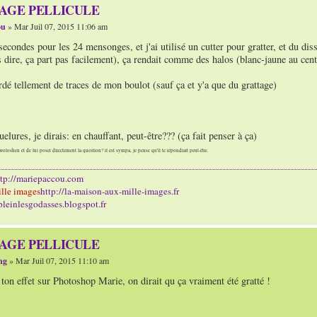
TAGE PELLICULE
ou
» Mar Juil 07, 2015 11:06 am
 secondes pour les 24 mensonges, et j'ai utilisé un cutter pour gratter, et du di
s dire, ça part pas facilement), ça rendait comme des halos (blanc-jaune au cent
rdé tellement de traces de mon boulot (sauf ça et y'a que du grattage)
uelures, je dirais: en chauffant, peut-être??? (ça fait penser à ça)
woloshen et de lui poser directement la question? il est sympa, je pense qu'il te répondrait peut-être.
ttp://mariepaccou.com
lle images
http://la-maison-aux-mille-images.fr
/pleinlesgodasses.blogspot.fr
TAGE PELLICULE
ng
» Mar Juil 07, 2015 11:10 am
ton effet sur Photoshop Marie, on dirait qu ça vraiment été gratté !