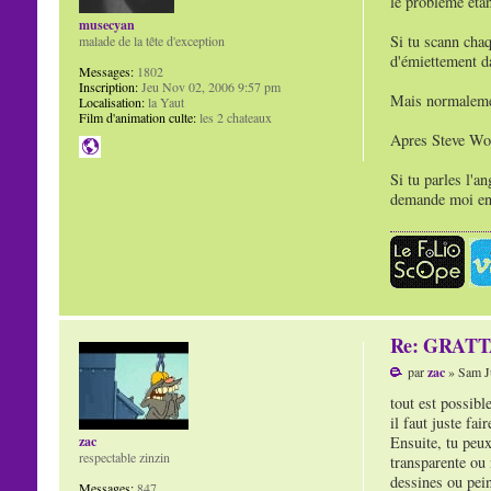
le problème étan
musecyan
Si tu scann cha
malade de la tête d'exception
d'émiettement da
Messages:
1802
Inscription:
Jeu Nov 02, 2006 9:57 pm
Mais normalement
Localisation:
la Yaut
Film d'animation culte:
les 2 chateaux
Apres Steve Wol
Si tu parles l'a
demande moi en 
Re: GRAT
par
zac
» Sam Ju
tout est possible
il faut juste fai
Ensuite, tu peux
zac
respectable zinzin
transparente ou 
dessines ou pein
Messages:
847