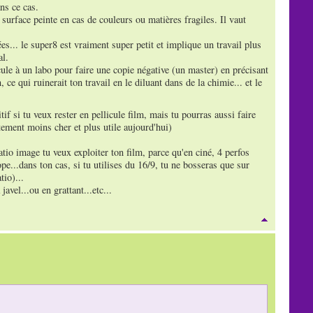
ns ce cas.
a surface peinte en cas de couleurs ou matières fragiles. Il vaut
es... le super8 est vraiment super petit et implique un travail plus
al.
icule à un labo pour faire une copie négative (un master) en précisant
 ce qui ruinerait ton travail en le diluant dans de la chimie... et le
if si tu veux rester en pellicule film, mais tu pourras aussi faire
tement moins cher et plus utile aujourd'hui)
ratio image tu veux exploiter ton film, parce qu'en ciné, 4 perfos
pe...dans ton cas, si tu utilises du 16/9, tu ne bosseras que sur
tio)...
javel...ou en grattant...etc...