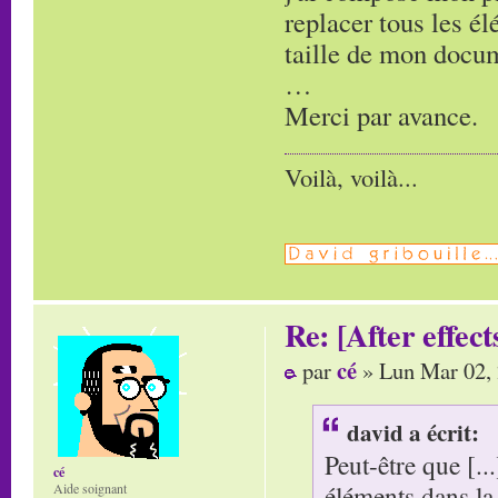
replacer tous les él
taille de mon docum
…
Merci par avance.
Voilà, voilà...
Re: [After effect
cé
par
» Lun Mar 02,
david a écrit:
Peut-être que [...
cé
éléments dans la 
Aide soignant