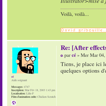
Illustrator>mise à 
Voilà, voilà...
Re: [After effect
cé
par
» Mer Mar 04,
Tiens, je place ici 
quelques options d
cé
Aide soignant
Messages:
4747
Inscription:
Mar Fév 18, 2003 1:43 pm
Localisation:
Lille-F
Film d'animation culte:
Chicken Scratch