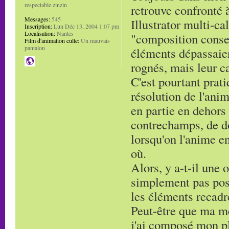
respectable zinzin
retrouve confronté 
Messages:
545
Illustrator multi-ca
Inscription:
Lun Déc 13, 2004 1:07 pm
Localisation:
Nantes
"composition conser
Film d'animation culte:
Un mauvais
pantalon
éléments dépassaient
rognés, mais leur ca
C'est pourtant prati
résolution de l'anim
en partie en dehors
contrechamps, de dos
lorsqu'on l'anime en
où.
Alors, y a-t-il une o
simplement pas pos
les éléments recadr
Peut-être que ma mé
j'ai composé mon pla