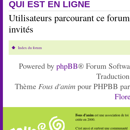
QUI EST EN LIGNE
Utilisateurs parcourant ce forum:
invités
Index du forum
Powered by
phpBB
® Forum Softwa
Traduction
Thème
Fous d'anim
pour PHPBB pa
Flore
Fous d'anim
est une association de loi
créée en 2000.
C'est aussi et surtout une communauté