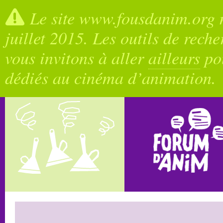
Le site www.fousdanim.org n
juillet 2015. Les outils de rech
vous invitons à aller
ailleurs
pou
dédiés au cinéma d’animation.