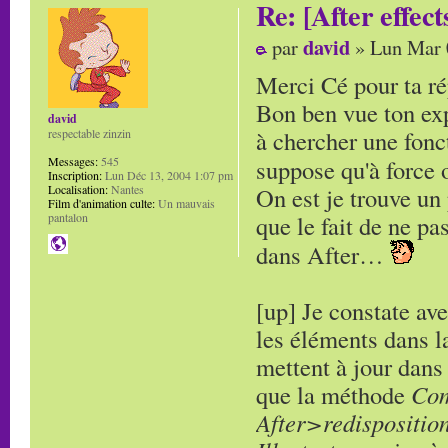
Re: [After effect
david
par
» Lun Mar 
Merci Cé pour ta ré
Bon ben vue ton exp
david
à chercher une fonc
respectable zinzin
Messages:
545
suppose qu'à force o
Inscription:
Lun Déc 13, 2004 1:07 pm
Localisation:
Nantes
On est je trouve un
Film d'animation culte:
Un mauvais
pantalon
que le fait de ne pa
dans After…
[up] Je constate av
les éléments dans la
mettent à jour dans 
que la méthode
Com
After>redisposition