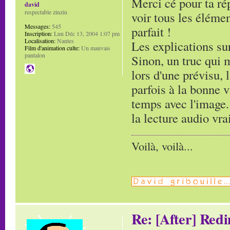
Merci cé pour ta ré
david
respectable zinzin
voir tous les élémen
Messages:
545
parfait !
Inscription:
Lun Déc 13, 2004 1:07 pm
Localisation:
Nantes
Les explications sur 
Film d'animation culte:
Un mauvais
pantalon
Sinon, un truc qui me
lors d'une prévisu, l
parfois à la bonne 
temps avec l'image. 
la lecture audio vr
Voilà, voilà...
Re: [After] Red