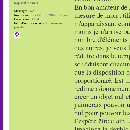
respectable zinzin
En bon amateur de Af
Messages:
545
mesure de mon utili
Inscription:
Lun Déc 13, 2004 1:07 pm
Localisation:
Nantes
m'apparaissant com
Film d'animation culte:
Un mauvais
pantalon
moins je n'arrive pa
nombre d'éléments r
des autres, je veux 
réduire dans le temp
se réduisent chacun,
que la disposition o
proportionné. Est-i
redimensionnement c
créer un objet nul e
j'aimerais pouvoir 
nul pour pouvoir le
J'espère être clair
Imaginez la double p