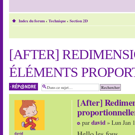
Index du forum
‹
Technique
‹
Section 2D
[AFTER] REDIMENS
ÉLÉMENTS PROPOR
Répondre
[After] Redimen
proportionnell
david
par
» Lun Jan 1
Hello les fous,
david