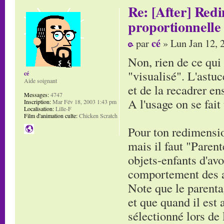
Re: [After] Red
proportionnelle
cé
par
» Lun Jan 12, 
Non, rien de ce qui
"visualisé". L'astu
cé
Aide soignant
et de la recadrer ens
Messages:
4747
A l'usage on se fait 
Inscription:
Mar Fév 18, 2003 1:43 pm
Localisation:
Lille-F
Film d'animation culte:
Chicken Scratch
Pour ton redimensio
mais il faut "Parent
objets-enfants d'av
comportement des a
Note que le parenta
et que quand il est 
sélectionné lors de 