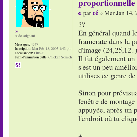
proportionnelle
cé
par
» Mer Jan 14, 
??
En général quand le 
cé
Aide soignant
framerate dans la pa
Messages:
4747
d'image (24,25,12..
Inscription:
Mar Fév 18, 2003 1:43 pm
Localisation:
Lille-F
Il fut également un
Film d'animation culte:
Chicken Scratch
s'est un peu amélior
utilises ce genre d
Sinon pour prévisual
fenêtre de montag
appuyée, après un p
l'endroit où tu cliqu
+