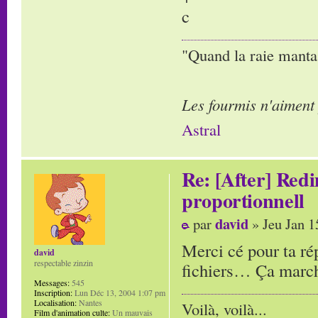
c
"Quand la raie manta,
Les fourmis n'aiment
Astral
Re: [After] Red
proportionnell
david
par
» Jeu Jan 1
Merci cé pour ta ré
david
respectable zinzin
fichiers… Ça marche
Messages:
545
Inscription:
Lun Déc 13, 2004 1:07 pm
Localisation:
Nantes
Voilà, voilà...
Film d'animation culte:
Un mauvais