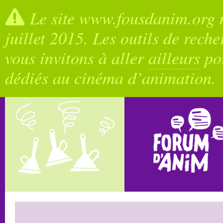
Le site www.fousdanim.org n
juillet 2015. Les outils de rech
vous invitons à aller
ailleurs
pou
dédiés au cinéma d’animation.