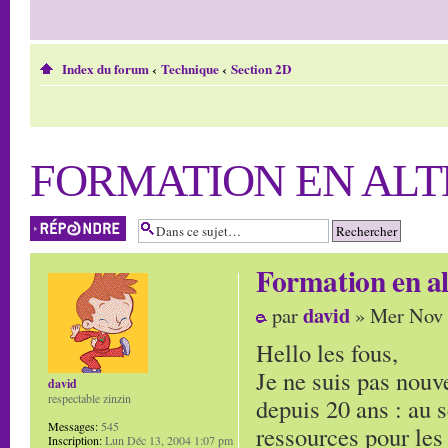
Index du forum
‹
Technique
‹
Section 2D
FORMATION EN AL
Répondre
Formation en a
david
par
» Mer Nov 
Hello les fous,
Je ne suis pas nouv
david
respectable zinzin
depuis 20 ans : au s
Messages:
545
ressources pour le
Inscription:
Lun Déc 13, 2004 1:07 pm