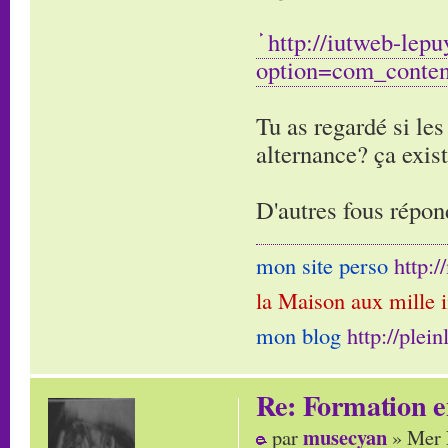
http://iutweb-lepu
option=com_conte
Tu as regardé si le
alternance? ça exista
D'autres fous répon
mon site perso
http:
la Maison aux mille 
mon blog
http://plei
Re: Formation e
musecyan
par
» Mer 