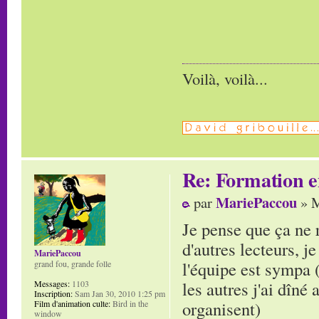
Voilà, voilà...
Re: Formation e
MariePaccou
par
» M
Je pense que ça ne
d'autres lecteurs, 
MariePaccou
l'équipe est sympa 
grand fou, grande folle
les autres j'ai dîné
Messages:
1103
Inscription:
Sam Jan 30, 2010 1:25 pm
organisent)
Film d'animation culte:
Bird in the
window