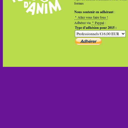
formes
Nous soutenir en adhérant
:
Allez vous faire fous !
Adhérez via
Paypal
:
Type d'adhésion pour 2015 :