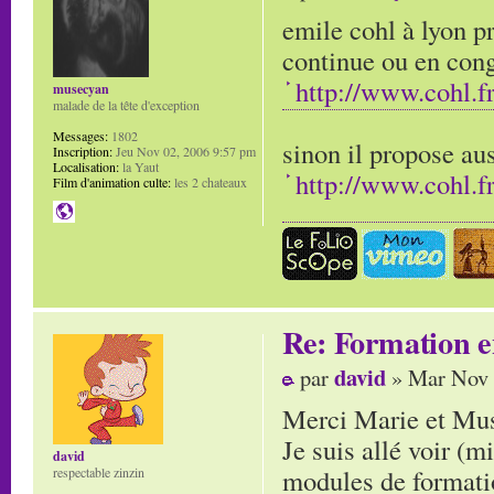
emile cohl à lyon p
continue ou en cong
http://www.cohl.f
musecyan
malade de la tête d'exception
Messages:
1802
sinon il propose aus
Inscription:
Jeu Nov 02, 2006 9:57 pm
Localisation:
la Yaut
http://www.cohl.f
Film d'animation culte:
les 2 chateaux
Re: Formation e
david
par
» Mar Nov 
Merci Marie et Mu
Je suis allé voir (m
david
modules de formatio
respectable zinzin