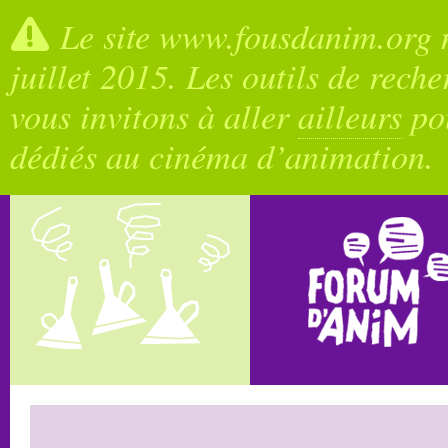
Le site www.fousdanim.org n
juillet 2015. Les outils de rech
vous invitons à aller
ailleurs
pou
dédiés au cinéma d’animation.