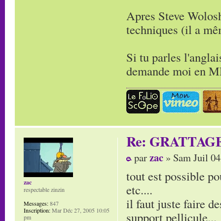
Apres Steve Wolosh
techniques (il a m
Si tu parles l'angla
demande moi en MP 
Re: GRATTAG
zac
par
» Sam Juil 04
tout est possible po
zac
etc....
respectable zinzin
il faut juste faire d
Messages:
847
Inscription:
Mar Déc 27, 2005 10:05
support pellicule...
pm