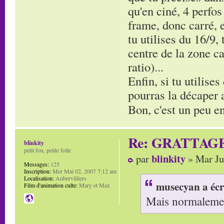
qu'en ciné, 4 perfos
frame, donc carré, e
tu utilises du 16/9,
centre de la zone ca
ratio)...
Enfin, si tu utilises
pourras la décaper av
Bon, c'est un peu en
Re: GRATTAG
blinkity
petit fou, petite folle
blinkity
par
» Mar Ju
Messages:
125
Inscription:
Mer Mai 02, 2007 7:12 am
Localisation:
Aubervilliers
musecyan a écr
Film d'animation culte:
Mary et Max
Mais normalement 