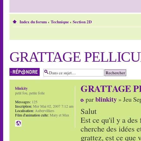
Index du forum
‹
Technique
‹
Section 2D
GRATTAGE PELLICU
Répondre
GRATTAGE P
blinkity
petit fou, petite folle
blinkity
par
» Jeu Se
Messages:
125
Inscription:
Mer Mai 02, 2007 7:12 am
Salut
Localisation:
Aubervilliers
Film d'animation culte:
Mary et Max
Est ce qu'il y a des 
cherche des idées et
grattez, est ce que v