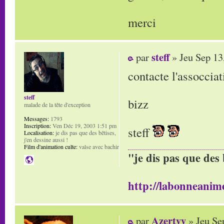
merci
steff
par
» Jeu Sep 13
contacte l'assoccia
steff
bizz
malade de la tête d'exception
Messages:
1793
Inscription:
Ven Déc 19, 2003 1:51 pm
steff
Localisation:
je dis pas que des bêtises,
j'en dessine aussi !
Film d'animation culte:
valse avec bachir
"je dis pas que des 
http://labonneanime
Azertyy
par
» Jeu Se