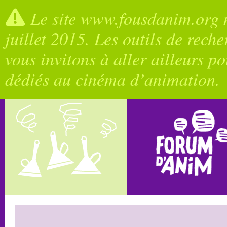
Le site www.fousdanim.org n
juillet 2015. Les outils de rech
vous invitons à aller
ailleurs
pou
dédiés au cinéma d’animation.