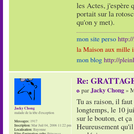
les Actes, j'espère 
portait sur la rotos
qu'on y met).
mon site perso
http:
la Maison aux mille 
mon blog
http://plei
Re: GRATTAG
Jacky Chong
par
» M
Tu as raison, il fau
longtemps, le 10 jui
Jacky Chong
malade de la tête d'exception
sur le bouton, et ça 
Messages:
1917
Heureusement qu'il 
Inscription:
Mar Juil 04, 2006 11:22 pm
Localisation:
Bayonne
Film d'animation culte:
Princesse