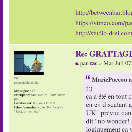
http://betweenbar.blo
https://vimeo.com/pa
http://studio-drei.com
Re: GRATTAG
zac
par
» Mar Juil 07
MariePaccou a 
zac
respectable zinzin
f:)
Messages:
847
ça a été en tout 
Inscription:
Mar Déc 27, 2005 10:05
pm
en en discutant 
Localisation:
Iles sous le vent
Film d'animation culte:
Tex Avery's
UK" prévue dans l
"Rock-a-bye-bear"
dit "no wonder! c
logiquement ça va