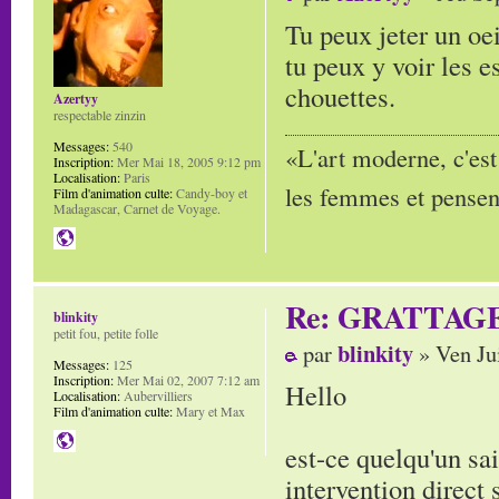
Tu peux jeter un oe
tu peux y voir les 
chouettes.
Azertyy
respectable zinzin
Messages:
540
«L'art moderne, c'est
Inscription:
Mer Mai 18, 2005 9:12 pm
Localisation:
Paris
les femmes et pensent
Film d'animation culte:
Candy-boy et
Madagascar, Carnet de Voyage.
Re: GRATTAG
blinkity
petit fou, petite folle
blinkity
par
» Ven Ju
Messages:
125
Inscription:
Mer Mai 02, 2007 7:12 am
Hello
Localisation:
Aubervilliers
Film d'animation culte:
Mary et Max
est-ce quelqu'un sa
intervention direct