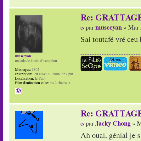
Re: GRATTAG
musecyan
par
» Mar 
Sai toutafé vré ceu k
musecyan
malade de la tête d'exception
Messages:
1802
Inscription:
Jeu Nov 02, 2006 9:57 pm
Localisation:
la Yaut
Film d'animation culte:
les 2 chateaux
Re: GRATTAG
Jacky Chong
par
» M
Ah ouai, génial je 