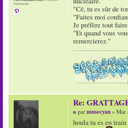
nucléaire.
Stéréonoké
"Cé, tu es sûr de to
"Faites moi confianc
Je préfère tout faire
"Et quand vous vous
remercierez."
Re: GRATTAG
musecyan
par
» Mar 
houla tu es en trai