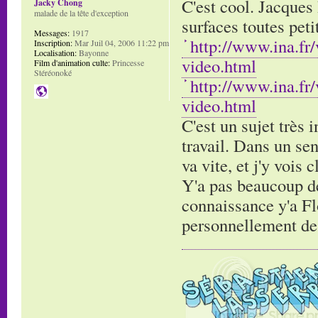
C'est cool. Jacques 
Jacky Chong
malade de la tête d'exception
surfaces toutes pet
Messages:
1917
http://www.ina.fr
Inscription:
Mar Juil 04, 2006 11:22 pm
Localisation:
Bayonne
video.html
Film d'animation culte:
Princesse
Stéréonoké
http://www.ina.fr
video.html
C'est un sujet très 
travail. Dans un sen
va vite, et j'y vois 
Y'a pas beaucoup de 
connaissance y'a Flo
personnellement de g