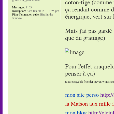
coton-tige (comme u
ça rendait comme de
Messages:
1103
Inscription:
Sam Jan 30, 2010 1:25 pm
énergique, vert sur 
Film d'animation culte:
Bird in the
window
Mais j'ai pas gardé 
que du grattage)
Pour l'effet craquelu
penser à ça)
tu as essayé de friender steven woloshen e
mon site perso
http:
la Maison aux mille 
mon blog
http://plei