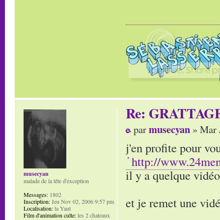
Re: GRATTAG
musecyan
par
» Mar 
j'en profite pour v
http://www.24men
il y a quelque vidéo
musecyan
malade de la tête d'exception
Messages:
1802
et je remet une vi
Inscription:
Jeu Nov 02, 2006 9:57 pm
Localisation:
la Yaut
Film d'animation culte:
les 2 chateaux