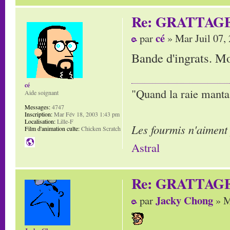
Re: GRATTAG
cé
par
» Mar Juil 07,
Bande d'ingrats. Mor
cé
"Quand la raie manta,
Aide soignant
Messages:
4747
Inscription:
Mar Fév 18, 2003 1:43 pm
Localisation:
Lille-F
Les fourmis n'aiment
Film d'animation culte:
Chicken Scratch
Astral
Re: GRATTAG
Jacky Chong
par
» M