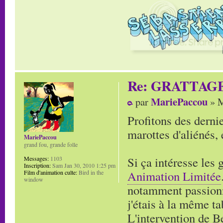
Re: GRATTAG
MariePaccou
par
» M
Profitons des derni
marottes d'aliénés,
MariePaccou
grand fou, grande folle
Si ça intéresse les 
Messages:
1103
Inscription:
Sam Jan 30, 2010 1:25 pm
Animation Limitée
Film d'animation culte:
Bird in the
window
notamment passionn
j'étais à la même ta
L'intervention de B