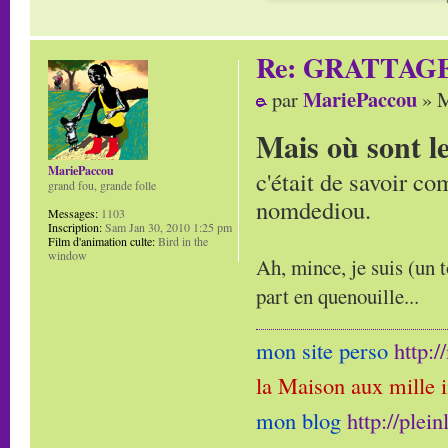
Re: GRATTAG
MariePaccou
par
» M
Mais où sont l
MariePaccou
c'était de savoir co
grand fou, grande folle
nomdediou.
Messages:
1103
Inscription:
Sam Jan 30, 2010 1:25 pm
Film d'animation culte:
Bird in the
window
Ah, mince, je suis (un t
part en quenouille...
mon site perso
http:
la Maison aux mille 
mon blog
http://plei