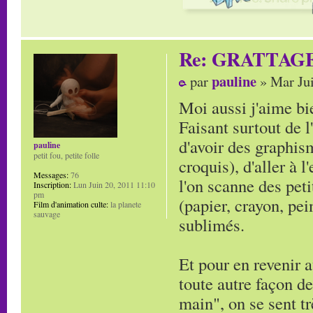
Re: GRATTAG
pauline
par
» Mar Jui
Moi aussi j'aime bie
Faisant surtout de l
d'avoir des graphi
pauline
petit fou, petite folle
croquis), d'aller à 
Messages:
76
l'on scanne des peti
Inscription:
Lun Juin 20, 2011 11:10
pm
(papier, crayon, pei
Film d'animation culte:
la planete
sauvage
sublimés.
Et pour en revenir a
toute autre façon de
main", on se sent tr