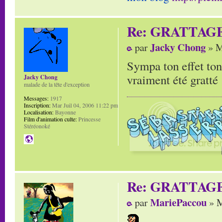
Re: GRATTAG
Jacky Chong
par
» M
Sympa ton effet ton
vraiment été gratté 
Jacky Chong
malade de la tête d'exception
Messages:
1917
Inscription:
Mar Juil 04, 2006 11:22 pm
Localisation:
Bayonne
Film d'animation culte:
Princesse
Stéréonoké
Re: GRATTAG
MariePaccou
par
» M