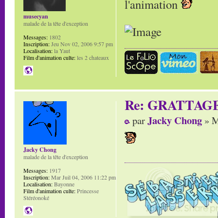
l'animation
musecyan
malade de la tête d'exception
Messages:
1802
Inscription:
Jeu Nov 02, 2006 9:57 pm
Localisation:
la Yaut
Film d'animation culte:
les 2 chateaux
Re: GRATTAG
Jacky Chong
par
» M
Jacky Chong
malade de la tête d'exception
Messages:
1917
Inscription:
Mar Juil 04, 2006 11:22 pm
Localisation:
Bayonne
Film d'animation culte:
Princesse
Stéréonoké