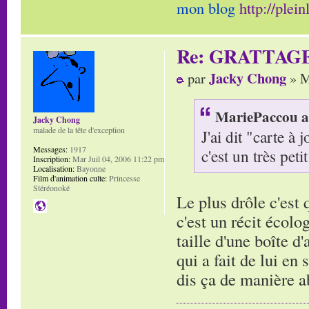
mon blog
http://plei
Re: GRATTAG
Jacky Chong
par
» M
MariePaccou a 
Jacky Chong
malade de la tête d'exception
J'ai dit "carte à
Messages:
1917
c'est un très petit
Inscription:
Mar Juil 04, 2006 11:22 pm
Localisation:
Bayonne
Film d'animation culte:
Princesse
Stéréonoké
Le plus drôle c'est
c'est un récit écolo
taille d'une boîte d
qui a fait de lui en
dis ça de manière 