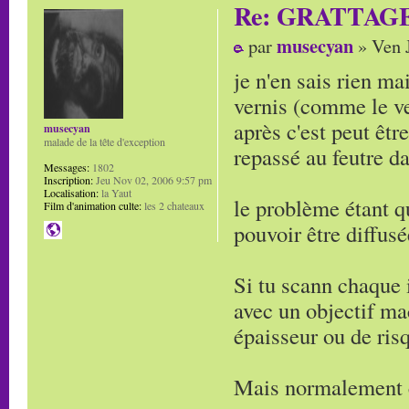
Re: GRATTAG
musecyan
par
» Ven J
je n'en sais rien ma
vernis (comme le ver
après c'est peut êt
musecyan
malade de la tête d'exception
repassé au feutre da
Messages:
1802
Inscription:
Jeu Nov 02, 2006 9:57 pm
Localisation:
la Yaut
le problème étant q
Film d'animation culte:
les 2 chateaux
pouvoir être diffus
Si tu scann chaque 
avec un objectif ma
épaisseur ou de ris
Mais normalement c'e