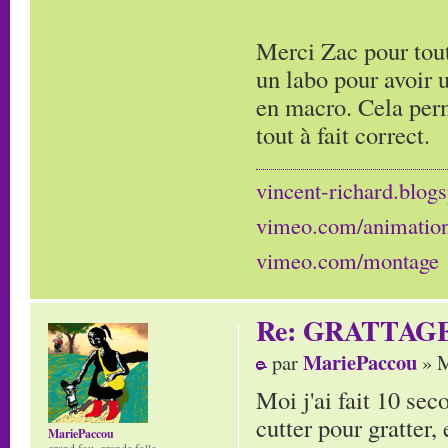
Merci Zac pour tout
un labo pour avoir 
en macro. Cela perm
tout à fait correct.
vincent-richard.blogs
vimeo.com/animatio
vimeo.com/montage
Re: GRATTAG
MariePaccou
par
» M
Moi j'ai fait 10 sec
cutter pour gratter, 
MariePaccou
grand fou, grande folle