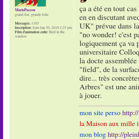
ça a été en tout cas
MariePaccou
grand fou, grande folle
en en discutant ave
Messages:
1103
UK" prévue dans la s
Inscription:
Sam Jan 30, 2010 1:25 pm
Film d'animation culte:
Bird in the
"no wonder! c'est pa
window
logiquement ça va pl
universitaire Collo
la docte assemblée 
"field", de la surfa
dire... très concrèt
Arbres" est une ani
à jouer.
mon site perso
http:
la Maison aux mille 
mon blog
http://plei