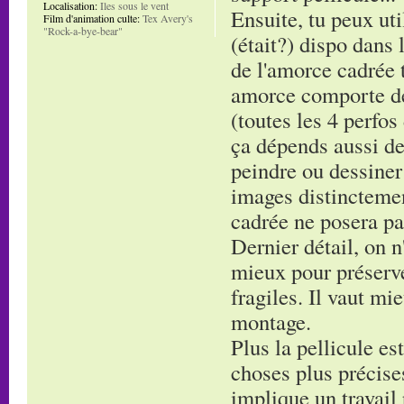
Localisation:
Iles sous le vent
Ensuite, tu peux uti
Film d'animation culte:
Tex Avery's
"Rock-a-bye-bear"
(était?) dispo dans 
de l'amorce cadrée t
amorce comporte de
(toutes les 4 perfos
ça dépends aussi de
peindre ou dessiner
images distinctement
cadrée ne posera pa
Dernier détail, on n'
mieux pour préserve
fragiles. Il vaut mi
montage.
Plus la pellicule es
choses plus précises
implique un travail 