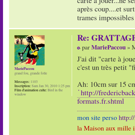
carte à jouer...ne s
après coup....et sur
trames impossibles 
Re: GRATTAG
MariePaccou
par
» M
J'ai dit "carte à jo
c'est un très petit "f
MariePaccou
grand fou, grande folle
Ah: 10cm sur 15 cm,
Messages:
1103
Inscription:
Sam Jan 30, 2010 1:25 pm
http://fredericbac
Film d'animation culte:
Bird in the
window
formats.fr.shtml
mon site perso
http:
la Maison aux mille 