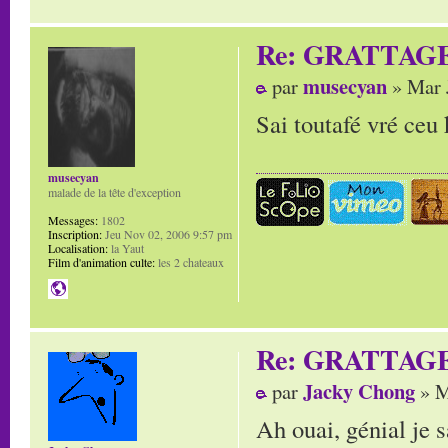
Re: GRATTAG
musecyan
par
» Mar 
Sai toutafé vré ceu k
musecyan
malade de la tête d'exception
Messages:
1802
Inscription:
Jeu Nov 02, 2006 9:57 pm
Localisation:
la Yaut
Film d'animation culte:
les 2 chateaux
Re: GRATTAG
Jacky Chong
par
» M
Ah ouai, génial je 