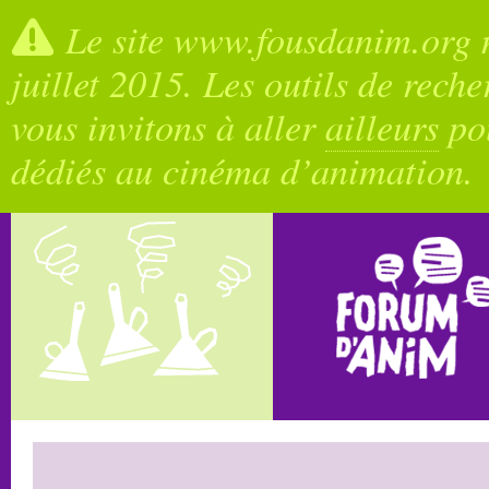
Le site www.fousdanim.org n
juillet 2015. Les outils de rech
vous invitons à aller
ailleurs
pou
dédiés au cinéma d’animation.