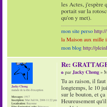
les Actes, j'espère 
portait sur la rotos
qu'on y met).
mon site perso
http:
la Maison aux mille 
mon blog
http://plei
Re: GRATTAG
Jacky Chong
par
» M
Tu as raison, il fau
longtemps, le 10 jui
Jacky Chong
malade de la tête d'exception
sur le bouton, et ça 
Messages:
1917
Heureusement qu'il 
Inscription:
Mar Juil 04, 2006 11:22 pm
Localisation:
Bayonne
Film d'animation culte:
Princesse