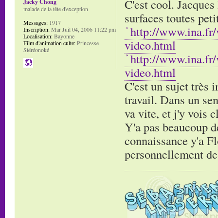
C'est cool. Jacques 
Jacky Chong
malade de la tête d'exception
surfaces toutes pet
Messages:
1917
http://www.ina.fr
Inscription:
Mar Juil 04, 2006 11:22 pm
Localisation:
Bayonne
video.html
Film d'animation culte:
Princesse
Stéréonoké
http://www.ina.fr
video.html
C'est un sujet très 
travail. Dans un sen
va vite, et j'y vois 
Y'a pas beaucoup de 
connaissance y'a Flo
personnellement de g