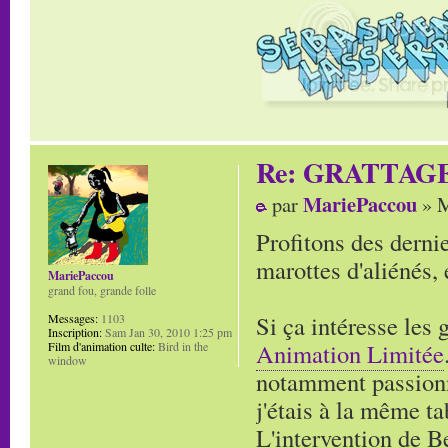
Re: GRATTAG
MariePaccou
par
» M
Profitons des derni
marottes d'aliénés,
MariePaccou
grand fou, grande folle
Si ça intéresse les 
Messages:
1103
Inscription:
Sam Jan 30, 2010 1:25 pm
Animation Limitée
Film d'animation culte:
Bird in the
window
notamment passionn
j'étais à la même ta
L'intervention de B