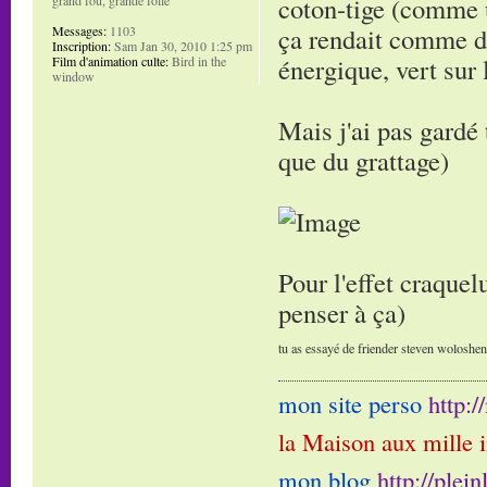
coton-tige (comme u
ça rendait comme de
Messages:
1103
Inscription:
Sam Jan 30, 2010 1:25 pm
énergique, vert sur 
Film d'animation culte:
Bird in the
window
Mais j'ai pas gardé 
que du grattage)
Pour l'effet craquelu
penser à ça)
tu as essayé de friender steven woloshen e
mon site perso
http:
la Maison aux mille 
mon blog
http://plei