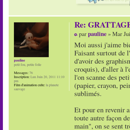
Re: GRATTAG
pauline
par
» Mar Jui
Moi aussi j'aime bie
Faisant surtout de l
d'avoir des graphi
pauline
petit fou, petite folle
croquis), d'aller à 
Messages:
76
l'on scanne des peti
Inscription:
Lun Juin 20, 2011 11:10
pm
(papier, crayon, pei
Film d'animation culte:
la planete
sauvage
sublimés.
Et pour en revenir a
toute autre façon de
main", on se sent tr