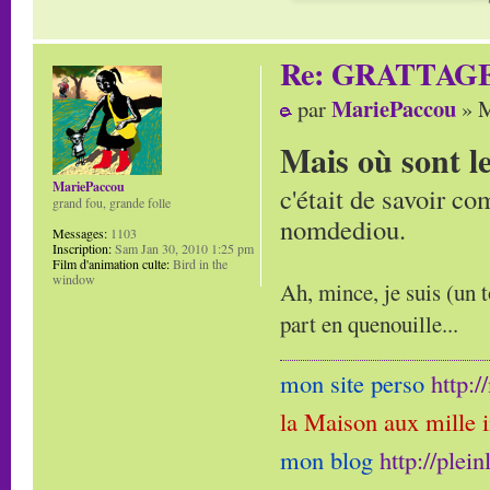
Re: GRATTAG
MariePaccou
par
» M
Mais où sont l
MariePaccou
c'était de savoir co
grand fou, grande folle
nomdediou.
Messages:
1103
Inscription:
Sam Jan 30, 2010 1:25 pm
Film d'animation culte:
Bird in the
window
Ah, mince, je suis (un t
part en quenouille...
mon site perso
http:
la Maison aux mille 
mon blog
http://plei