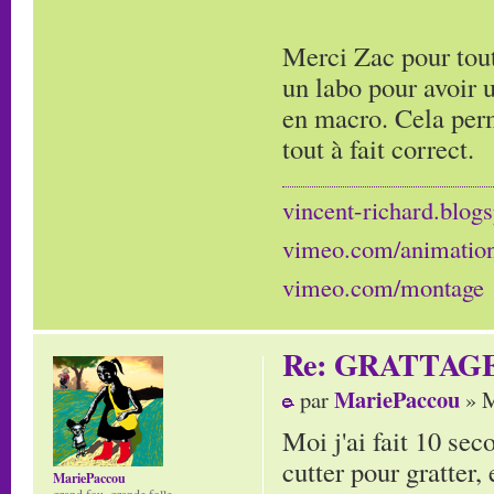
Merci Zac pour tout
un labo pour avoir 
en macro. Cela perm
tout à fait correct.
vincent-richard.blogs
vimeo.com/animatio
vimeo.com/montage
Re: GRATTAG
MariePaccou
par
» M
Moi j'ai fait 10 sec
cutter pour gratter, 
MariePaccou
grand fou, grande folle