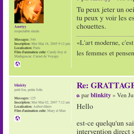
Tu peux jeter un oe
tu peux y voir les 
chouettes.
Azertyy
respectable zinzin
Messages:
540
«L'art moderne, c'est
Inscription:
Mer Mai 18, 2005 9:12 pm
Localisation:
Paris
les femmes et pensent
Film d'animation culte:
Candy-boy et
Madagascar, Carnet de Voyage.
Re: GRATTAG
blinkity
petit fou, petite folle
blinkity
par
» Ven Ju
Messages:
125
Inscription:
Mer Mai 02, 2007 7:12 am
Hello
Localisation:
Aubervilliers
Film d'animation culte:
Mary et Max
est-ce quelqu'un sa
intervention direct