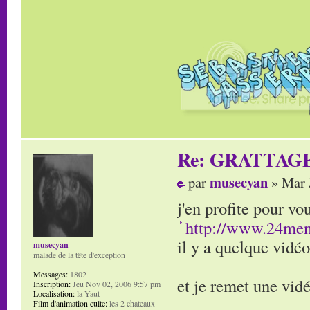
Re: GRATTAG
musecyan
par
» Mar 
j'en profite pour v
http://www.24men
il y a quelque vidéo
musecyan
malade de la tête d'exception
Messages:
1802
et je remet une vi
Inscription:
Jeu Nov 02, 2006 9:57 pm
Localisation:
la Yaut
Film d'animation culte:
les 2 chateaux