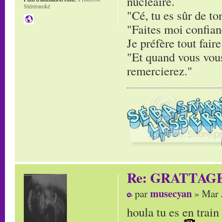
nucléaire.
Stéréonoké
"Cé, tu es sûr de to
"Faites moi confianc
Je préfère tout faire
"Et quand vous vous
remercierez."
Re: GRATTAG
musecyan
par
» Mar 
houla tu es en trai