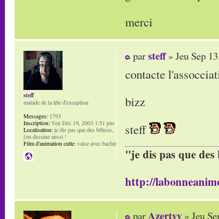
merci
steff
par
» Jeu Sep 13
contacte l'assoccia
steff
bizz
malade de la tête d'exception
Messages:
1793
Inscription:
Ven Déc 19, 2003 1:51 pm
steff
Localisation:
je dis pas que des bêtises,
j'en dessine aussi !
Film d'animation culte:
valse avec bachir
"je dis pas que des 
http://labonneanime
Azertyy
par
» Jeu Se