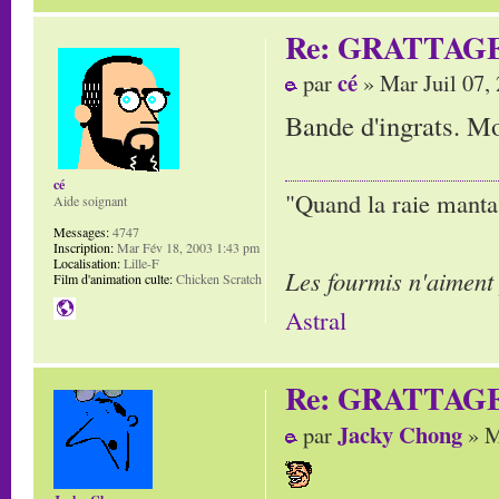
Re: GRATTAG
cé
par
» Mar Juil 07,
Bande d'ingrats. Mor
cé
"Quand la raie manta,
Aide soignant
Messages:
4747
Inscription:
Mar Fév 18, 2003 1:43 pm
Localisation:
Lille-F
Les fourmis n'aiment
Film d'animation culte:
Chicken Scratch
Astral
Re: GRATTAG
Jacky Chong
par
» M