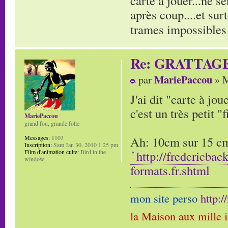
carte à jouer...ne s
après coup....et sur
trames impossibles 
Re: GRATTAG
MariePaccou
par
» M
J'ai dit "carte à jo
c'est un très petit "f
MariePaccou
grand fou, grande folle
Ah: 10cm sur 15 cm,
Messages:
1103
Inscription:
Sam Jan 30, 2010 1:25 pm
http://fredericbac
Film d'animation culte:
Bird in the
window
formats.fr.shtml
mon site perso
http:
la Maison aux mille 