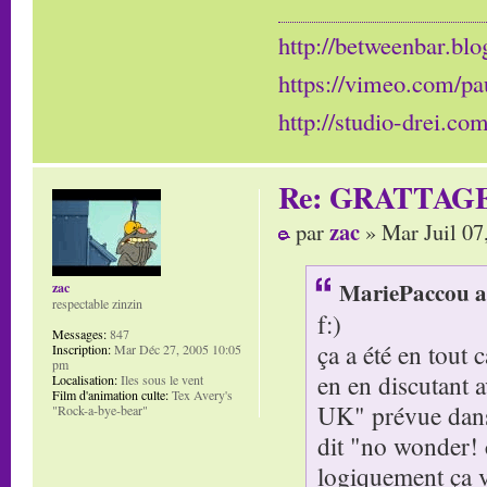
http://betweenbar.blo
https://vimeo.com/pa
http://studio-drei.com
Re: GRATTAG
zac
par
» Mar Juil 07
MariePaccou a 
zac
respectable zinzin
f:)
Messages:
847
ça a été en tout 
Inscription:
Mar Déc 27, 2005 10:05
pm
en en discutant 
Localisation:
Iles sous le vent
Film d'animation culte:
Tex Avery's
UK" prévue dans l
"Rock-a-bye-bear"
dit "no wonder! c
logiquement ça va