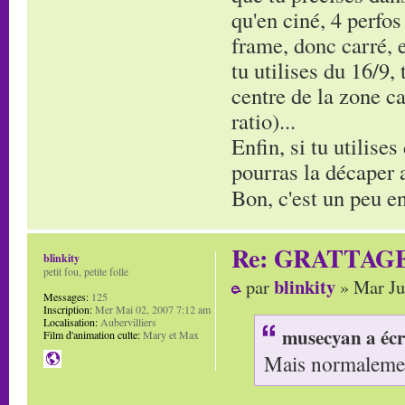
qu'en ciné, 4 perfos
frame, donc carré, e
tu utilises du 16/9,
centre de la zone ca
ratio)...
Enfin, si tu utilises
pourras la décaper av
Bon, c'est un peu en
Re: GRATTAG
blinkity
petit fou, petite folle
blinkity
par
» Mar Ju
Messages:
125
Inscription:
Mer Mai 02, 2007 7:12 am
Localisation:
Aubervilliers
musecyan a écr
Film d'animation culte:
Mary et Max
Mais normalement 