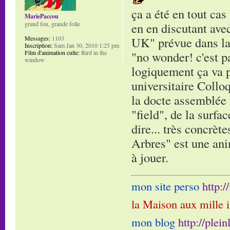
ça a été en tout cas
MariePaccou
grand fou, grande folle
en en discutant ave
Messages:
1103
UK" prévue dans la s
Inscription:
Sam Jan 30, 2010 1:25 pm
Film d'animation culte:
Bird in the
"no wonder! c'est pa
window
logiquement ça va pl
universitaire Collo
la docte assemblée 
"field", de la surfa
dire... très concrèt
Arbres" est une ani
à jouer.
mon site perso
http:
la Maison aux mille 
mon blog
http://plei