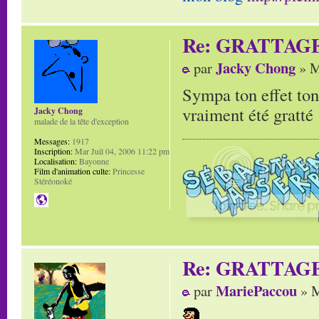
Re: GRATTAG
Jacky Chong
par
» M
Sympa ton effet ton
vraiment été gratté 
Jacky Chong
malade de la tête d'exception
Messages:
1917
Inscription:
Mar Juil 04, 2006 11:22 pm
Localisation:
Bayonne
Film d'animation culte:
Princesse
Stéréonoké
Re: GRATTAG
MariePaccou
par
» M