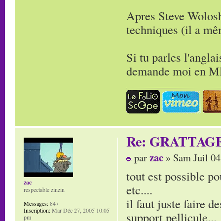
Apres Steve Wolosh
techniques (il a m
Si tu parles l'angla
demande moi en MP 
Re: GRATTAG
zac
par
» Sam Juil 04
tout est possible po
zac
etc....
respectable zinzin
il faut juste faire d
Messages:
847
Inscription:
Mar Déc 27, 2005 10:05
support pellicule...
pm