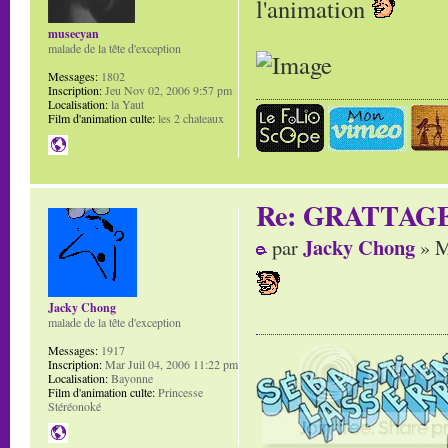
l'animation
musecyan
malade de la tête d'exception
Messages:
1802
Inscription:
Jeu Nov 02, 2006 9:57 pm
Localisation:
la Yaut
Film d'animation culte:
les 2 chateaux
Re: GRATTAG
Jacky Chong
par
» M
Jacky Chong
malade de la tête d'exception
Messages:
1917
Inscription:
Mar Juil 04, 2006 11:22 pm
Localisation:
Bayonne
Film d'animation culte:
Princesse
Stéréonoké