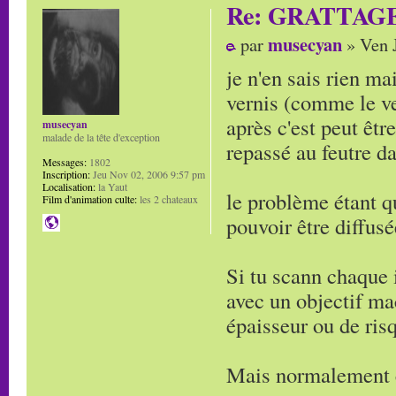
Re: GRATTAG
musecyan
par
» Ven J
je n'en sais rien ma
vernis (comme le ver
après c'est peut êt
musecyan
malade de la tête d'exception
repassé au feutre da
Messages:
1802
Inscription:
Jeu Nov 02, 2006 9:57 pm
Localisation:
la Yaut
le problème étant q
Film d'animation culte:
les 2 chateaux
pouvoir être diffus
Si tu scann chaque 
avec un objectif ma
épaisseur ou de ris
Mais normalement c'e