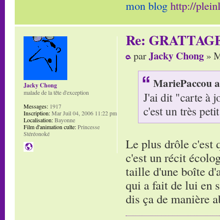
mon blog
http://plei
Re: GRATTAG
Jacky Chong
par
» M
MariePaccou a 
Jacky Chong
malade de la tête d'exception
J'ai dit "carte à
Messages:
1917
c'est un très petit
Inscription:
Mar Juil 04, 2006 11:22 pm
Localisation:
Bayonne
Film d'animation culte:
Princesse
Stéréonoké
Le plus drôle c'est
c'est un récit écolo
taille d'une boîte d
qui a fait de lui en
dis ça de manière 