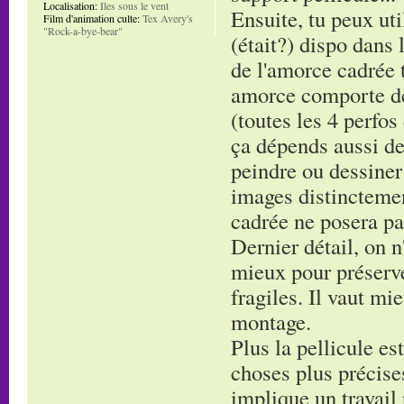
Localisation:
Iles sous le vent
Ensuite, tu peux uti
Film d'animation culte:
Tex Avery's
"Rock-a-bye-bear"
(était?) dispo dans 
de l'amorce cadrée t
amorce comporte de
(toutes les 4 perfos
ça dépends aussi de
peindre ou dessiner
images distinctement
cadrée ne posera pa
Dernier détail, on n'
mieux pour préserve
fragiles. Il vaut mi
montage.
Plus la pellicule es
choses plus précises
implique un travail 