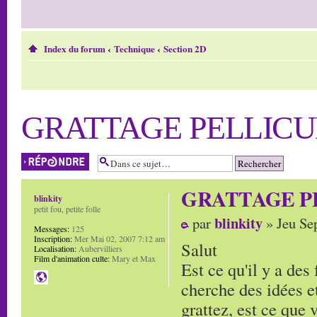
Index du forum
‹
Technique
‹
Section 2D
GRATTAGE PELLICU
Répondre
GRATTAGE P
blinkity
petit fou, petite folle
blinkity
par
» Jeu Se
Messages:
125
Inscription:
Mer Mai 02, 2007 7:12 am
Salut
Localisation:
Aubervilliers
Film d'animation culte:
Mary et Max
Est ce qu'il y a des 
cherche des idées et
grattez, est ce que v