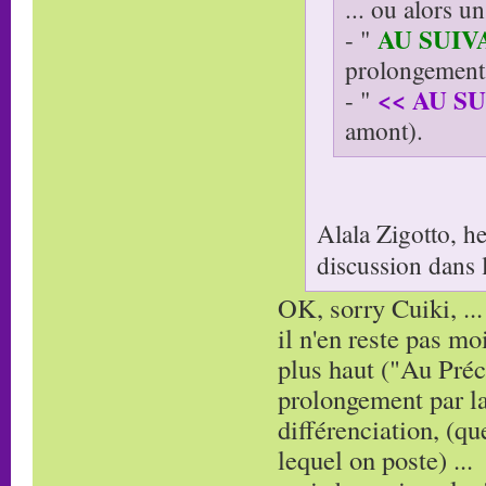
... ou alors u
AU SUIV
- "
prolongement 
<< AU S
- "
amont).
Alala Zigotto, h
discussion dans 
OK, sorry Cuiki, ...
il n'en reste pas m
plus haut ("Au Préc
prolongement par la 
différenciation, (qu
lequel on poste) ...