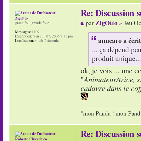
Re: Discussion
ZigOtto
ZigOtto
par
» Jeu Oc
grand fou, grande folle
Messages:
1109
Inscription:
Ven Juil 07, 2006 3:11 pm
anncaro a écrit
Localisation:
south-Petazonia
... ça dépend pe
produit unique...
ok, je vois ... une 
"
Animateur/trice, s
cadavre dans le cof
"mon Panda ! mon Panda 
Re: Discussion
Roberto Chicachico