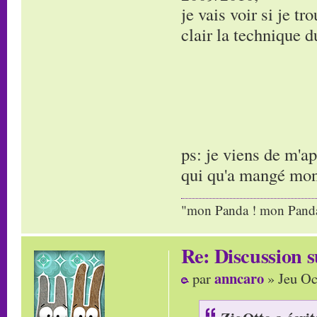
je vais voir si je t
clair la technique
ps: je viens de m'ap
qui qu'a mangé mon 
"mon Panda ! mon Panda 
Re: Discussion
anncaro
par
» Jeu Oc