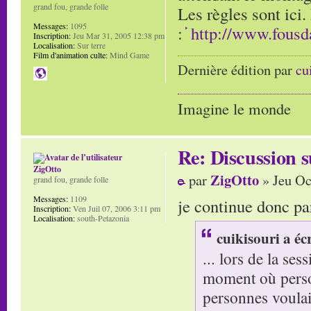
grand fou, grande folle
Les règles sont ici.
Messages:
1095
:
http://www.fous
Inscription:
Jeu Mar 31, 2005 12:38 pm
Localisation:
Sur terre
Film d'animation culte:
Mind Game
Dernière édition par
cu
Imagine le monde
Re: Discussion
ZigOtto
ZigOtto
par
» Jeu Oc
grand fou, grande folle
Messages:
1109
je continue donc par
Inscription:
Ven Juil 07, 2006 3:11 pm
Localisation:
south-Petazonia
cuikisouri a écr
... lors de la se
moment où perso
personnes voulai