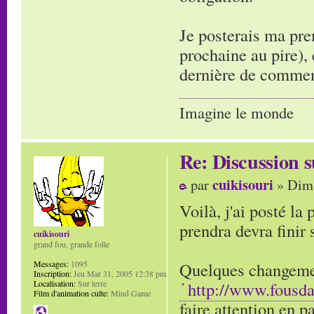
Je posterais ma pr
prochaine au pire), 
dernière de commen
Imagine le monde
Re: Discussion
cuikisouri
par
» Dim 
Voilà, j'ai posté la
prendra devra finir
cuikisouri
grand fou, grande folle
Quelques changement
Messages:
1095
Inscription:
Jeu Mar 31, 2005 12:38 pm
http://www.fousd
Localisation:
Sur terre
Film d'animation culte:
Mind Game
faire attention en p