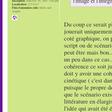
l'image et l'inté
Inscription:
Dim Fév 18, 2007 3:40 pm
Localisation:
127.0.0.1
Film d'animation culte:
Idiots and
Angels
Du coup ce serait pl
jouerait uniquement
coté graphique, on p
script ou de scénar
peut être mais bon..
un peu dans ce cas..
cohérence ce soit j
doit y avoir une coh
cinétique ( c'est da
puisque le propre d
que le scénario exis
littérature en élarg
l'idée qui avait été