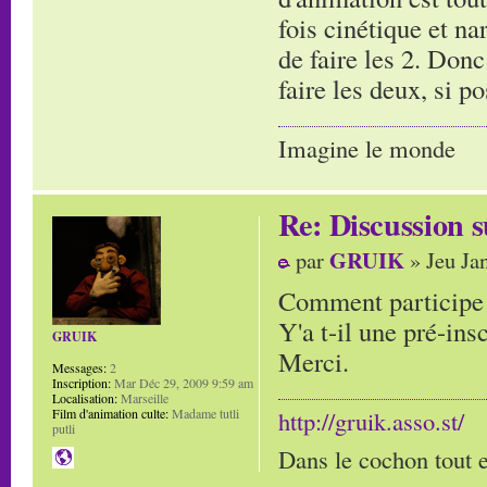
fois cinétique et na
de faire les 2. Donc
faire les deux, si p
Imagine le monde
Re: Discussion
GRUIK
par
» Jeu Ja
Comment participe 
Y'a t-il une pré-ins
GRUIK
Merci.
Messages:
2
Inscription:
Mar Déc 29, 2009 9:59 am
Localisation:
Marseille
Film d'animation culte:
Madame tutli
http://gruik.asso.st/
putli
Dans le cochon tout e