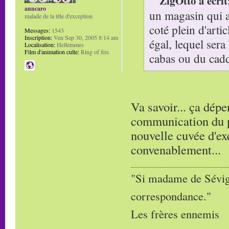
ZigOtto a écrit
anncaro
un magasin qui a 
malade de la tête d'exception
coté plein d'arti
Messages:
1543
Inscription:
Ven Sep 30, 2005 8:14 am
égal, lequel sera
Localisation:
Hellemmes
Film d'animation culte:
Ring of fire
cabas ou du cadd
Va savoir... ça dépe
communication du pr
nouvelle cuvée d'ex
convenablement...
"Si madame de Sévigné
correspondance."
Les frères ennemis