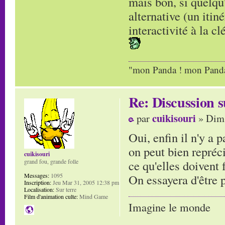
mais bon, si quelqu'
alternative (un itin
interactivité à la clé
"mon Panda ! mon Panda 
Re: Discussion
cuikisouri
par
» Dim 
Oui, enfin il n'y a 
on peut bien repréc
cuikisouri
ce qu'elles doivent f
grand fou, grande folle
On essayera d'être 
Messages:
1095
Inscription:
Jeu Mar 31, 2005 12:38 pm
Localisation:
Sur terre
Film d'animation culte:
Mind Game
Imagine le monde