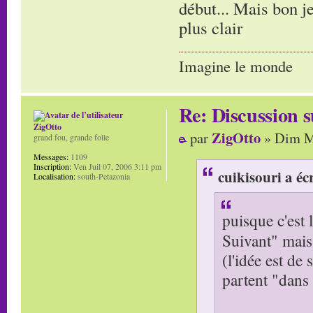
début... Mais bon j
plus clair
Imagine le monde
Re: Discussion
ZigOtto
ZigOtto
par
» Dim Ma
grand fou, grande folle
Messages:
1109
Inscription:
Ven Juil 07, 2006 3:11 pm
cuikisouri a écr
Localisation:
south-Petazonia
puisque c'est l
Suivant" mais
(l'idée est de
partent "dans 