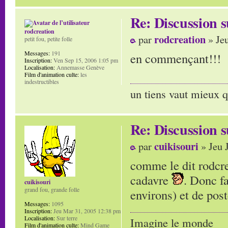
Re: Discussion
rodcreation
rodcreation
par
» Jeu
petit fou, petite folle
Messages:
191
en commençant!!!
Inscription:
Ven Sep 15, 2006 1:05 pm
Localisation:
Annemasse Genève
Film d'animation culte:
les
indestructibles
un tiens vaut mieux q
Re: Discussion
cuikisouri
par
» Jeu 
comme le dit rodcre
cadavre
. Donc f
cuikisouri
grand fou, grande folle
environs) et de pos
Messages:
1095
Inscription:
Jeu Mar 31, 2005 12:38 pm
Localisation:
Sur terre
Imagine le monde
Film d'animation culte:
Mind Game