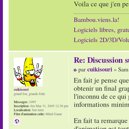
Voila ce que j'en p
Bambou.viens.la!
Logiciels libres, grat
Logiciels 2D/3D/Volum
Re: Discussion
cuikisouri
par
» Sam 
En fait je pense que
obtenir un final gr
cuikisouri
l'inconnu de ce qui
grand fou, grande folle
informations minim
Messages:
1095
Inscription:
Jeu Mar 31, 2005 12:38 pm
Localisation:
Sur terre
Film d'animation culte:
Mind Game
En fait ta remarque
d'animation est tout 