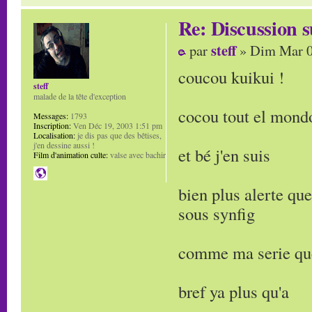
Re: Discussion
steff
par
» Dim Mar 0
coucou kuikui !
steff
malade de la tête d'exception
cocou tout el mond
Messages:
1793
Inscription:
Ven Déc 19, 2003 1:51 pm
Localisation:
je dis pas que des bêtises,
j'en dessine aussi !
et bé j'en suis
Film d'animation culte:
valse avec bachir
bien plus alerte qu
sous synfig
comme ma serie que
bref ya plus qu'a