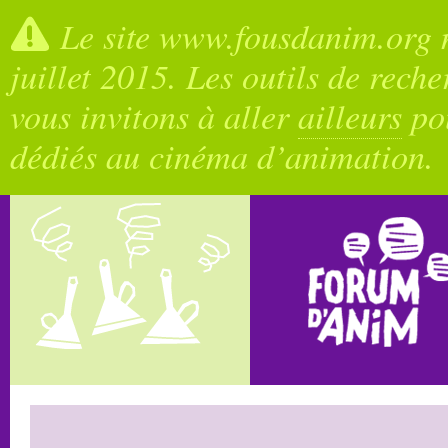
Le site www.fousdanim.org n
juillet 2015. Les outils de rech
vous invitons à aller
ailleurs
pou
dédiés au cinéma d’animation.