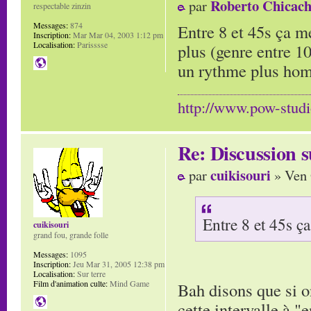
Roberto Chicach
par
respectable zinzin
Messages:
874
Entre 8 et 45s ça me
Inscription:
Mar Mar 04, 2003 1:12 pm
Localisation:
Parisssse
plus (genre entre 10
un rythme plus hom
http://www.pow-stud
Re: Discussion
cuikisouri
par
» Ven 
Entre 8 et 45s ça
cuikisouri
grand fou, grande folle
Messages:
1095
Inscription:
Jeu Mar 31, 2005 12:38 pm
Localisation:
Sur terre
Film d'animation culte:
Mind Game
Bah disons que si o
cette intervalle à "