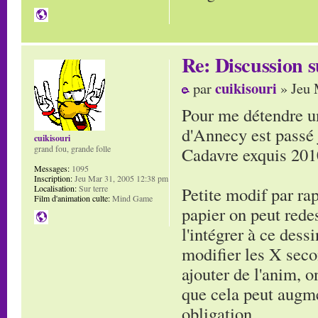
Re: Discussion
cuikisouri
par
» Jeu 
Pour me détendre un
d'Annecy est passé
cuikisouri
Cadavre exquis 201
grand fou, grande folle
Messages:
1095
Inscription:
Jeu Mar 31, 2005 12:38 pm
Petite modif par ra
Localisation:
Sur terre
Film d'animation culte:
Mind Game
papier on peut redes
l'intégrer à ce dess
modifier les X seco
ajouter de l'anim, o
que cela peut augm
obligation.