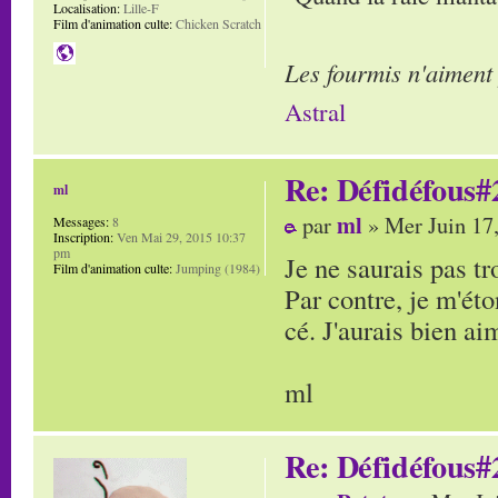
Localisation:
Lille-F
Film d'animation culte:
Chicken Scratch
Les fourmis n'aiment
Astral
Re: Défidéfous#2
ml
ml
par
» Mer Juin 17
Messages:
8
Inscription:
Ven Mai 29, 2015 10:37
pm
Je ne saurais pas tr
Film d'animation culte:
Jumping (1984)
Par contre, je m'ét
cé. J'aurais bien aim
ml
Re: Défidéfous#2