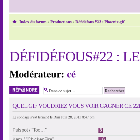
Index du forum
‹
Productions
‹
Défidéfous #22 : Phoenix.gif
DÉFIDÉFOUS#22 : L
Modérateur:
cé
Répondre
QUEL GIF VOUDRIEZ VOUS VOIR GAGNER CE 22
Le sondage s’est terminé le Dim Juin 28, 2015 8:47 pm
Pulspot / "Too…"
3
Kam / "ChickenFire"
6