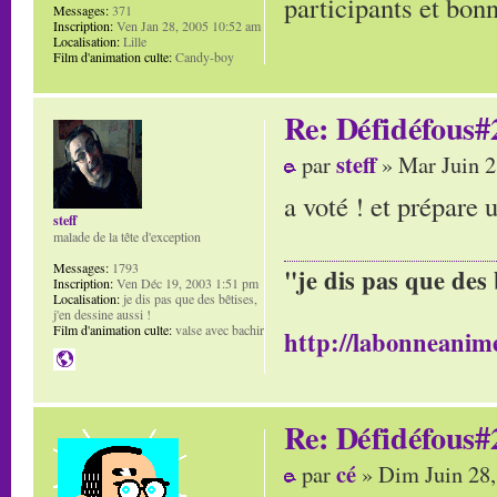
participants et bon
Messages:
371
Inscription:
Ven Jan 28, 2005 10:52 am
Localisation:
Lille
Film d'animation culte:
Candy-boy
Re: Défidéfous#2
steff
par
» Mar Juin 2
a voté ! et prépare 
steff
malade de la tête d'exception
Messages:
1793
"je dis pas que des 
Inscription:
Ven Déc 19, 2003 1:51 pm
Localisation:
je dis pas que des bêtises,
j'en dessine aussi !
Film d'animation culte:
valse avec bachir
http://labonneanime
Re: Défidéfous#2
cé
par
» Dim Juin 28,