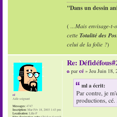
"Dans un dessin ani
(
...Mais envisage-t
cette
Totalité des Pos
celui de la folie ?
)
Re: Défidéfous#2
cé
par
» Jeu Juin 18,
ml a écrit:
Par contre, je m
cé
productions, cé. J
Aide soignant
Messages:
4747
Inscription:
Mar Fév 18, 2003 1:43 pm
Localisation:
Lille-F
Film d'animation culte:
Chicken Scratch