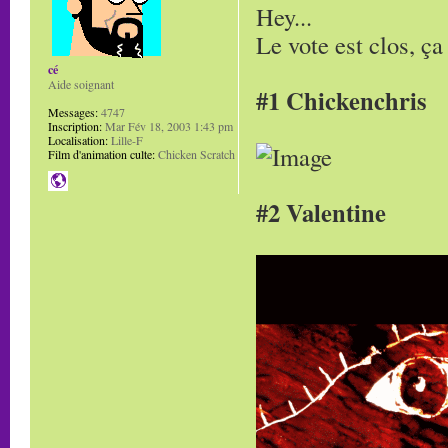
Hey...
Le vote est clos, ça
cé
Aide soignant
#1 Chickenchris
Messages:
4747
Inscription:
Mar Fév 18, 2003 1:43 pm
Localisation:
Lille-F
Film d'animation culte:
Chicken Scratch
#2 Valentine