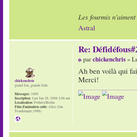
Les fourmis n'aiment
Astral
Re: Défidéfous#2
chickenchris
par
» Lu
Ah ben voilà qui fai
Merci!
chickenchris
grand fou, grande folle
Messages:
1009
Inscription:
Lun Jan 28, 2008 2:06 am
Localisation:
Poitiers/Berlin
Film d'animation culte:
Alice (Jan
Švankmajer,1988)