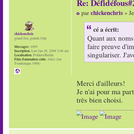
Re: Défidéfous#2
chickenchris
par
» Je
cé a écrit:
chickenchris
Quant aux noms il
grand fou, grande folle
faire preuve d'im
Messages:
1009
Inscription:
Lun Jan 28, 2008 2:06 am
singulariser. J'a
Localisation:
Poitiers/Berlin
Film d'animation culte:
Alice (Jan
Švankmajer,1988)
Merci d'ailleurs!
Je n'ai pour ma par
très bien choisi.