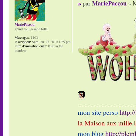
MariePaccou
par
» M
MariePaccou
grand fou, grande folle
Messages:
1103
Inscription:
Sam Jan 30, 2010 1:25 pm
Film d'animation culte:
Bird in the
window
mon site perso
http:
la Maison aux mille 
mon blog
http://plei