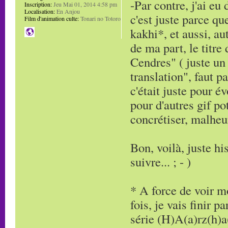
-Par contre, j'ai eu
Inscription:
Jeu Mai 01, 2014 4:58 pm
Localisation:
En Anjou
c'est juste parce q
Film d'animation culte:
Tonari no Totoro
kakhi*, et aussi, a
de ma part, le titre
Cendres" ( juste un
translation", faut pa
c'était juste pour é
pour d'autres gif po
concrétiser, malheur
Bon, voilà, juste hi
suivre... ; - )
* A force de voir 
fois, je vais finir 
série (H)A(a)rz(h)a