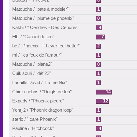
Matouche / "pate à modeler"
1
Matouche / "plume de phoenix"
0
Kakhi / " Cendres - Des Cendres"
4
Flbl / "Canard de feu"
7
bc / "Phoenix - if I ever feel better"
2
ml / "les feux de l'amour"
1
Matouche / "plane2"
0
Cuikisouri / "défi22"
1
Lacaille David / "La fée Nix"
1
Chickenchris / "Doigts de feu"
14
Expedy / "Phoenix picore"
12
Yohrji2 / "Phoenix dragon loop"
1
steric / "Icare Phoenix"
1
Pauline / "Hitchcock"
4