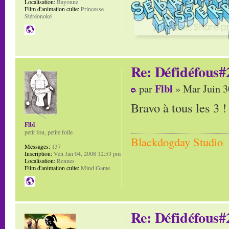
Localisation:
Bayonne
Film d'animation culte:
Princesse
Stéréonoké
Re: Défidéfous#2
Flbl
par
» Mar Juin 3
Bravo à tous les 3 !
Flbl
petit fou, petite folle
Blackdogday Studio
Messages:
137
Inscription:
Ven Jan 04, 2008 12:53 pm
Localisation:
Rennes
Film d'animation culte:
Mind Game
Re: Défidéfous#2