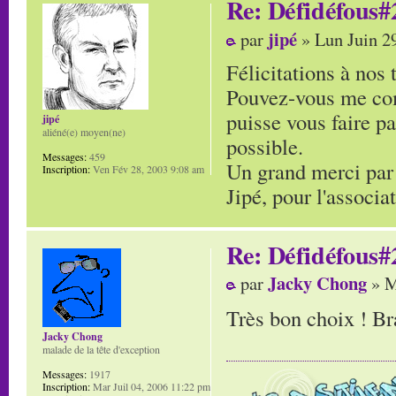
Re: Défidéfous#2
jipé
par
» Lun Juin 2
Félicitations à nos
Pouvez-vous me com
puisse vous faire pa
jipé
aliéné(e) moyen(ne)
possible.
Messages:
459
Un grand merci par
Inscription:
Ven Fév 28, 2003 9:08 am
Jipé, pour l'associ
Re: Défidéfous#2
Jacky Chong
par
» M
Très bon choix ! B
Jacky Chong
malade de la tête d'exception
Messages:
1917
Inscription:
Mar Juil 04, 2006 11:22 pm