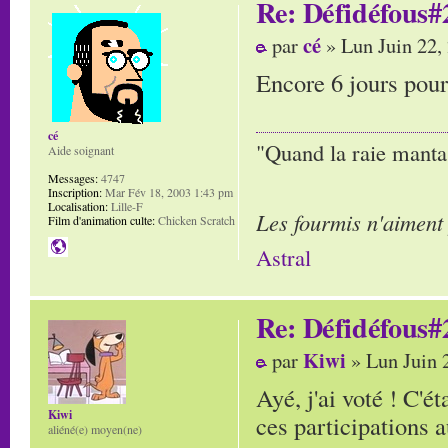
Re: Défidéfous#2
cé
par
» Lun Juin 22,
Encore 6 jours pour
cé
"Quand la raie manta,
Aide soignant
Messages:
4747
Inscription:
Mar Fév 18, 2003 1:43 pm
Localisation:
Lille-F
Les fourmis n'aiment
Film d'animation culte:
Chicken Scratch
Astral
Re: Défidéfous#2
Kiwi
par
» Lun Juin 
Ayé, j'ai voté ! C'é
Kiwi
ces participations 
aliéné(e) moyen(ne)