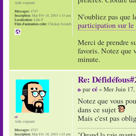
Aide soignant
Messages:
4747
N'oubliez pas que l
Inscription:
Mar Fév 18, 2003 1:43 pm
Localisation:
Lille-F
participation sur le
Film d'animation culte:
Chicken Scratch
Merci de prendre su
favoris. Notez que 
minute.
Re: Défidéfous#2
cé
par
» Mer Juin 17,
Notez que vous pouv
dans ce sujet
Mais c'est pas oblig
cé
Aide soignant
Messages:
4747
"Quand la raie manta,
Inscription:
Mar Fév 18, 2003 1:43 pm