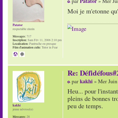
Patator
par
» Mer Jui
Moi je m'etonne qu
Patator
respectable zinzin
Messages:
717
Inscription:
Sam Fév 11, 2006 2:10 pm
Localisation:
Pantruche ou presque
Film d'animation culte:
Tutor in Fear
Re: Défidéfous#2
kakhi
par
» Mer Juin
Heu... pour l'instant
pleins de bonnes tr
peu de temps.
kakhi
jeune névrosé(e)
Messages:
28