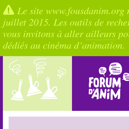
Le site www.fousdanim.org n
juillet 2015. Les outils de rech
vous invitons à aller
ailleurs
pou
dédiés au cinéma d’animation.