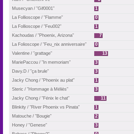
Musecyan / "Gif0001"
1
La Follioscope / "Flamme"
0
La Follioscope / "Feu002"
1
Kachoudas / "Phoenix, Arizona"
7
La Folioscope / "Feu_nix anniversaire"
0
Valentine / "grattage"
13
MariePaccou / "In memoriam"
3
Davy.D / "ça brule"
3
Jacky Chong / "Phoenix au plat"
1
Steric / "Hommage à Méliès"
3
Jacky Chong / "Fénix le chat"
11
Blinkity / "River Phoenix vs Pinata"
1
Matouche / "Bougie"
2
Honey / "Genese"
3
Babass / "Pheow2"
0