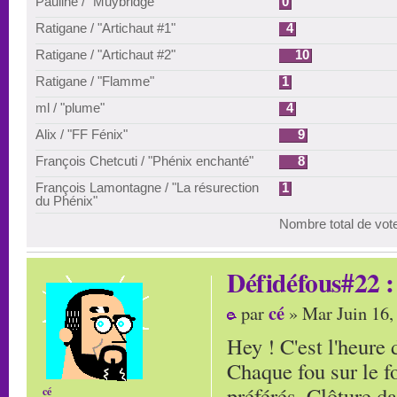
Pauline / "Muybridge"
0
Ratigane / "Artichaut #1"
4
Ratigane / "Artichaut #2"
10
Ratigane / "Flamme"
1
ml / "plume"
4
Alix / "FF Fénix"
9
François Chetcuti / "Phénix enchanté"
8
François Lamontagne / "La résurection
1
du Phénix"
Nombre total de vot
Défidéfous#22 : 
cé
par
» Mar Juin 16,
Hey ! C'est l'heure 
Chaque fou sur le 
préférés. Clôture d
cé