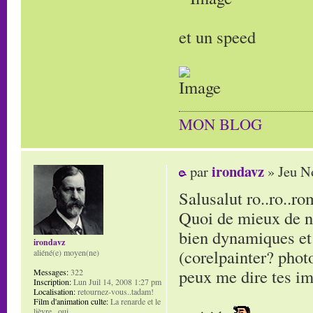
et un speed
MON BLOG
irondavz
par
» Jeu N
Salusalut ro..ro..r
Quoi de mieux de no
bien dynamiques et 
irondavz
(corelpainter? phot
aliéné(e) moyen(ne)
peux me dire tes i
Messages:
322
Inscription:
Lun Juil 14, 2008 1:27 pm
Localisation:
retournez-vous..tadam!
Film d'animation culte:
La renarde et le
lièvre.. oui