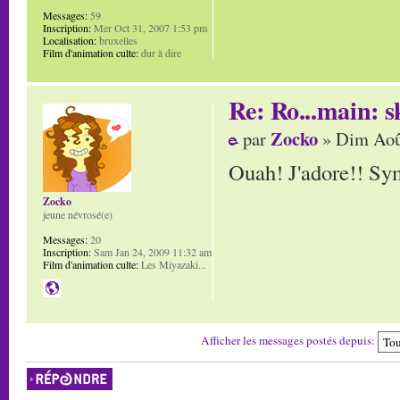
Messages:
59
Inscription:
Mer Oct 31, 2007 1:53 pm
Localisation:
bruxelles
Film d'animation culte:
dur à dire
Re: Ro...main: s
Zocko
par
» Dim Aoû
Ouah! J'adore!! Sym
Zocko
jeune névrosé(e)
Messages:
20
Inscription:
Sam Jan 24, 2009 11:32 am
Film d'animation culte:
Les Miyazaki...
Afficher les messages postés depuis:
Répondre