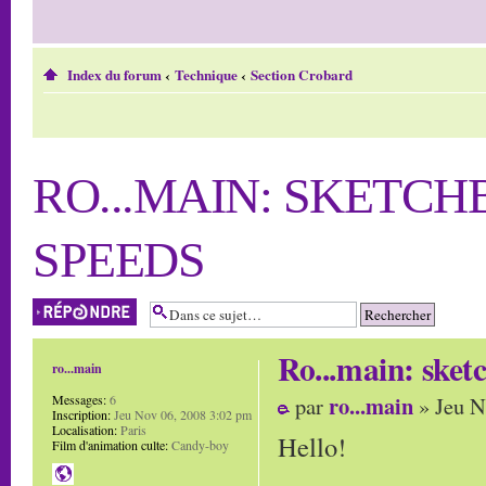
Index du forum
‹
Technique
‹
Section Crobard
RO...MAIN: SKETC
SPEEDS
Répondre
Ro...main: sket
ro...main
ro...main
Messages:
6
par
» Jeu N
Inscription:
Jeu Nov 06, 2008 3:02 pm
Localisation:
Paris
Hello!
Film d'animation culte:
Candy-boy