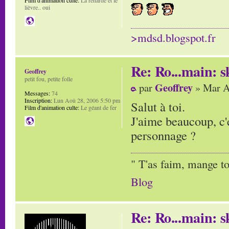
lièvre.. oui
>mdsd.blogspot.fr
Re: Ro...main: s
Geoffrey
petit fou, petite folle
Geoffrey
par
» Mar A
Messages:
74
Inscription:
Lun Aoû 28, 2006 5:50 pm
Salut à toi.
Film d'animation culte:
Le géant de fer
J'aime beaucoup, c'
personnage ?
" T'as faim, mange to
Blog
Re: Ro...main: s