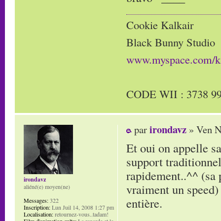
Cookie Kalkair
Black Bunny Studio
www.myspace.com/ka
CODE WII : 3738 99
irondavz
par
» Ven N
Et oui on appelle s
support traditionnel
rapidement..^^ (sa p
irondavz
vraiment un speed) 
aliéné(e) moyen(ne)
entière.
Messages:
322
Inscription:
Lun Juil 14, 2008 1:27 pm
Localisation:
retournez-vous..tadam!
Film d'animation culte:
La renarde et le