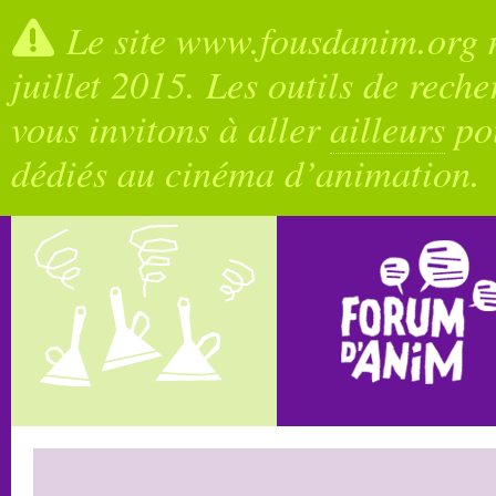
Le site www.fousdanim.org n
juillet 2015. Les outils de rech
vous invitons à aller
ailleurs
pou
dédiés au cinéma d’animation.