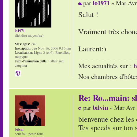
lo1971
par
» Mar Avr
Salut !
Vraiment très chouet
lo1971
aliéné(e) moyen(ne)
Messages:
249
Laurent:)
Inscription:
Jeu Nov 16, 2006 9:16 pm
Localisation:
Ligne 2 (et 6), Bruxelles,
Belgique.
Film d'animation culte:
Father and
Mes actualités sur :
h
daughter
Nos chambres d'hôtes
Re: Ro...main: s
bilvin
par
» Mar Avr 
bienvenue chez les 
Tes speeds sur ton 
bilvin
petit fou, petite folle