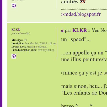
amitiés
>mdsd.blogspot.fr
KLKR
par
» Ven Nov
KLKR
jeune névrosé(e)
un "speed"...
Messages:
49
Inscription:
Jeu Mar 06, 2008 11:11 am
Localisation:
Marlon Bordeaux
Film d'animation culte:
cowboy bebop
...on appelle ça un
une illus peinture/t
(mince ça y est je s
mais sinon, heu... 
"Les enfants de Don
bravo ^____^