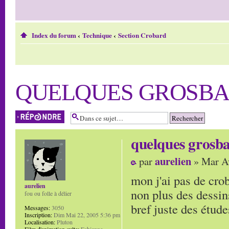
Index du forum
‹
Technique
‹
Section Crobard
QUELQUES GROSB
Répondre
quelques grosb
aurelien
par
» Mar Av
mon j'ai pas de crob
aurelien
non plus des dessin
fou ou folle à délier
bref juste des étude
Messages:
3050
Inscription:
Dim Mai 22, 2005 5:36 pm
Localisation:
Pluton