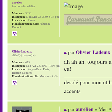
aurelien
fou ou folle à délier
Messages:
3050
Inscription:
Dim Mai 22, 2005 5:36 pm
Localisation:
Pluton
Film d'animation culte:
Fabienne
Dupont
Olivier Ladeuix
par
Olivier Ladeuix
aliéné(e) moyen(ne)
ah ah ah. toujours a
Messages:
425
Inscription:
Lun Avr 23, 2007 10:09 pm
ca!
Localisation:
Angoulême, Paris,
Biarritz, Londres
Film d'animation culte:
Monstres & Co
desolé pour mon utili
accents
aurelien
par
» Mer Av