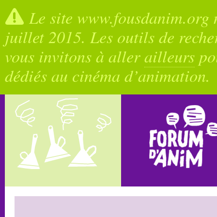
Le site www.fousdanim.org n
juillet 2015. Les outils de rech
vous invitons à aller
ailleurs
pou
dédiés au cinéma d’animation.