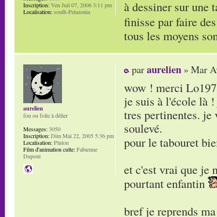
à dessiner sur une t
Inscription:
Ven Juil 07, 2006 3:11 pm
Localisation:
south-Petazonia
finisse par faire de
tous les moyens son
aurelien
par
» Mar Av
wow ! merci Lo197
je suis à l'école là 
aurelien
tres pertinentes. je 
fou ou folle à délier
soulevé.
Messages:
3050
Inscription:
Dim Mai 22, 2005 5:36 pm
pour le tabouret bien
Localisation:
Pluton
Film d'animation culte:
Fabienne
Dupont
et c'est vrai que je
pourtant enfantin
bref je reprends ma