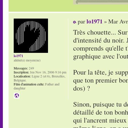
lo1971
par
» Mar Avr
Très chouette... Sur
d'intensité du noir.
comprends qu'elle t'a
graphique avec l'out
lo1971
aliéné(e) moyen(ne)
Messages:
249
Pour la tête, je sup
Inscription:
Jeu Nov 16, 2006 9:16 pm
Localisation:
Ligne 2 (et 6), Bruxelles,
que ton premier bon
Belgique.
Film d'animation culte:
Father and
dos) ?
daughter
Sinon, puisque tu de
détaillé de ton bon
qui l'ancrent mieux 
même ligne, on a un 