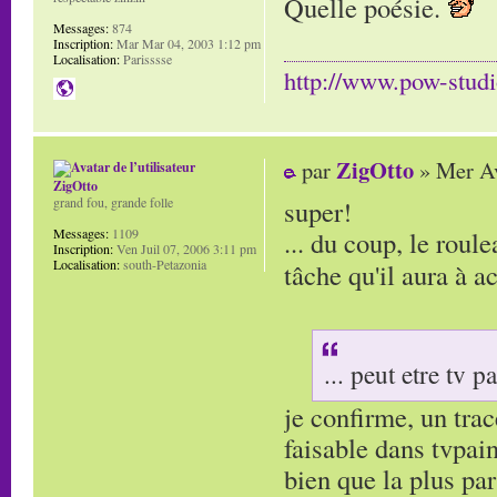
Quelle poésie.
Messages:
874
Inscription:
Mar Mar 04, 2003 1:12 pm
Localisation:
Parisssse
http://www.pow-stud
ZigOtto
par
» Mer Av
ZigOtto
super!
grand fou, grande folle
... du coup, le rou
Messages:
1109
Inscription:
Ven Juil 07, 2006 3:11 pm
Localisation:
south-Petazonia
tâche qu'il aura à a
... peut etre tv pa
je confirme, un tra
faisable dans tvpain
bien que la plus par