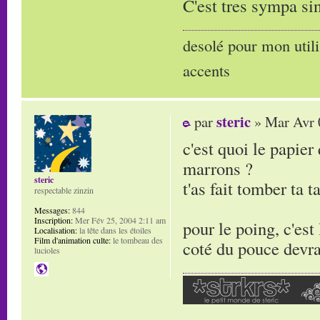
C'est tres sympa si
desolé pour mon utili
accents
steric
par
» Mar Avr 
c'est quoi le papier
marrons ?
steric
t'as fait tomber ta t
respectable zinzin
Messages:
844
Inscription:
Mer Fév 25, 2004 2:11 am
pour le poing, c'est
Localisation:
la tête dans les étoiles
Film d'animation culte:
le tombeau des
coté du pouce devra
lucioles