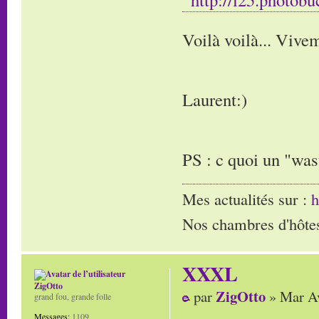
Voilà voilà... Vivem
Laurent:)
PS : c quoi un "was
Mes actualités sur :
h
Nos chambres d'hôtes
XXXL
ZigOtto
ZigOtto
par
» Mar Av
grand fou, grande folle
Messages:
1109