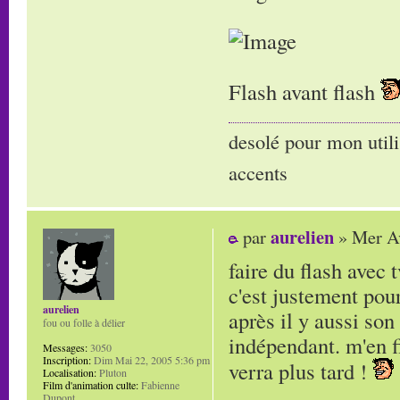
Flash avant flash
desolé pour mon utili
accents
aurelien
par
» Mer Av
faire du flash avec
c'est justement pour
aurelien
après il y aussi so
fou ou folle à délier
indépendant. m'en f
Messages:
3050
Inscription:
Dim Mai 22, 2005 5:36 pm
verra plus tard !
Localisation:
Pluton
Film d'animation culte:
Fabienne
Dupont