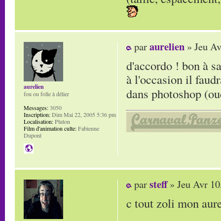
aurelien
par
» Jeu Av
d'accordo ! bon à sa
à l'occasion il faud
aurelien
dans photoshop (ou
fou ou folle à délier
Messages:
3050
Inscription:
Dim Mai 22, 2005 5:36 pm
Localisation:
Pluton
Film d'animation culte:
Fabienne
Dupont
steff
par
» Jeu Avr 10
c tout zoli mon aur