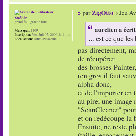
ZigOtto
par
» Jeu Av
ZigOtto
grand fou, grande folle
aurelien a écrit
Messages:
1109
Inscription:
Ven Juil 07, 2006 3:11 pm
... est ce que le
Localisation:
south-Petazonia
pas directement, ma
de récupérer
des brosses Painter
(en gros il faut sau
alpha donc,
et de l'importer en 
au pire, une image n
"ScanCleaner" pour 
et on redécoupe la
Ensuite, ne reste p
(taille, espacement, r