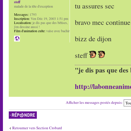
steff
tu assures sec
malade de la tête d'exception
Messages:
1793
Inscription:
Ven Déc 19, 2003 1:51 pm
bravo mec continue 
Localisation:
je dis pas que des bêtises,
j'en dessine aussi !
Film d'animation culte:
valse avec bachir
bizz de dijon
steff
"je dis pas que des 
http://labonneanime
Afficher les messages postés depuis:
Répondre
Retourner vers Section Crobard