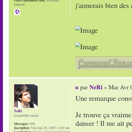
Film d'animation culte:
Fabienne
j'aimerais bien des
Dupont
NeRi
par
» Mar Avr 0
Une remarque const
NeRi
Je trouve ça vraime
respectable zinzin
danser ! Il me ait 
Messages:
696
Inscription:
Ven Juil 29, 2005 11:09 am
Localisation:
Nantes / Clermont-Ferrand