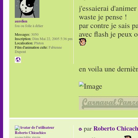
j'essaierai d'anime
waste je pense !
aurelien
par contre je sais 
fou ou folle à délier
avec flash je peux o
Messages:
3050
Inscription:
Dim Mai 22, 2005 5:36 pm
Localisation:
Pluton
Film d'animation culte:
Fabienne
Dupont
en voila une dernièr
Roberto Chicach
par
Roberto Chicachico
respectable zinzin