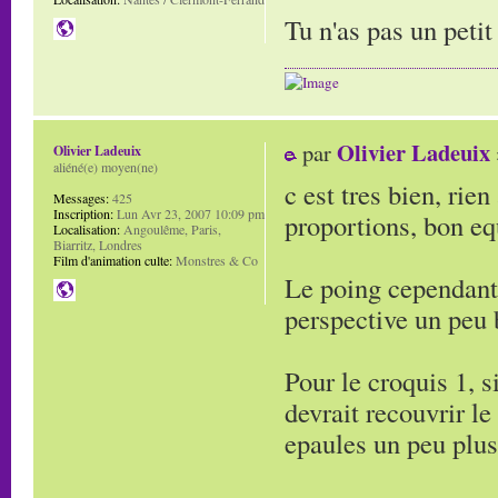
Tu n'as pas un peti
Olivier Ladeuix
par
Olivier Ladeuix
aliéné(e) moyen(ne)
c est tres bien, rie
Messages:
425
Inscription:
Lun Avr 23, 2007 10:09 pm
proportions, bon equ
Localisation:
Angoulême, Paris,
Biarritz, Londres
Film d'animation culte:
Monstres & Co
Le poing cependant 
perspective un peu 
Pour le croquis 1, s
devrait recouvrir le
epaules un peu plus