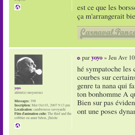
est ce que les bors
ça m'arrangerait bi
yoyo
par
» Jeu Avr 10
hé sympatoche les cr
courbes sur certain
genre ta nana qui fa
yoyo
ton bonhomme A qui 
aliéné(e) moyen(ne)
Bien sur pas éviden
Messages:
398
Inscription:
Mer Oct 03, 2007 9:13 pm
ont une poses dynam
Localisation:
cambrousse savoyarde
Film d'animation culte:
The thief and the
cobbler ou amer béton, j'hésite