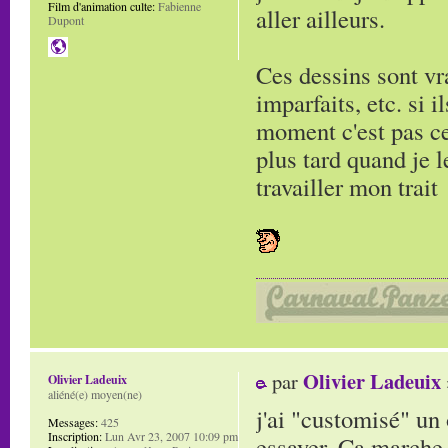
Film d'animation culte:
Fabienne
aller ailleurs.
Dupont
Ces dessins sont vra
imparfaits, etc. si i
moment c'est pas ce
plus tard quand je l
travailler mon trait
Olivier Ladeuix
par
Olivier Ladeuix
aliéné(e) moyen(ne)
j'ai "customisé" un 
Messages:
425
Inscription:
Lun Avr 23, 2007 10:09 pm
essayer. Ca marche 