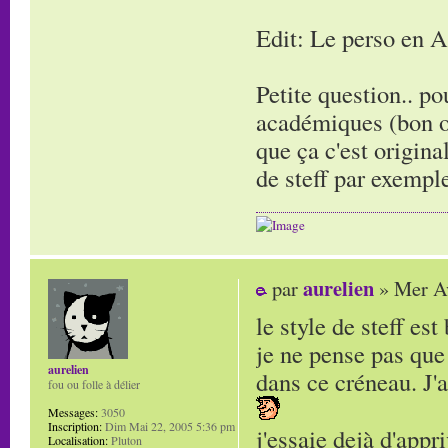
Edit: Le perso en 
Petite question.. p
académiques (bon ok
que ça c'est origina
de steff par exemple
aurelien
par
» Mer Av
le style de steff est 
je ne pense pas que
aurelien
dans ce créneau. J'
fou ou folle à délier
Messages:
3050
Inscription:
Dim Mai 22, 2005 5:36 pm
j'essaie dejà d'app
Localisation:
Pluton