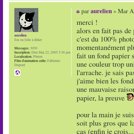
aurelien
par
» Mar Av
merci !
alors en fait pas de 
aurelien
c'est du 100% photo
fou ou folle à délier
momentanément plus d
Messages:
3050
Inscription:
Dim Mai 22, 2005 5:36 pm
fait un fond papier 
Localisation:
Pluton
Film d'animation culte:
Fabienne
une couleur trop un
Dupont
l'arrache. je sais p
j'aime bien les fond
une mauvaise raison,
papier, la preuve
pour la main je suis
soit plus gros que l
cas (enfin je crois..