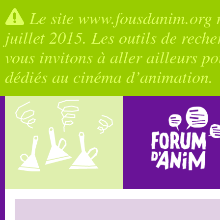
Le site www.fousdanim.org n
juillet 2015. Les outils de rech
vous invitons à aller
ailleurs
pou
dédiés au cinéma d’animation.