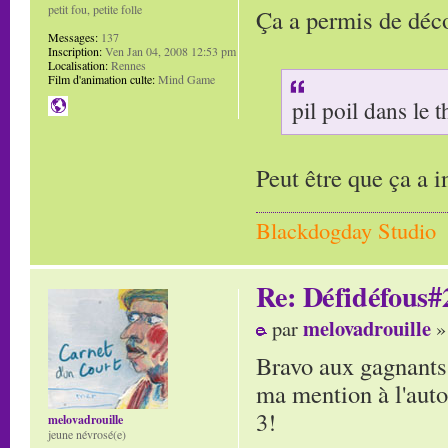
petit fou, petite folle
Ça a permis de déc
Messages:
137
Inscription:
Ven Jan 04, 2008 12:53 pm
Localisation:
Rennes
Film d'animation culte:
Mind Game
pil poil dans le
Peut être que ça a i
Blackdogday Studio
Re: Défidéfous#2
melovadrouille
par
»
Bravo aux gagnants!
ma mention à l'autop
3!
melovadrouille
jeune névrosé(e)