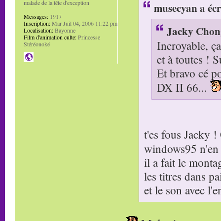
malade de la tête d'exception
musecyan a écr
Messages:
1917
Inscription:
Mar Juil 04, 2006 11:22 pm
Jacky Chong
Localisation:
Bayonne
Film d'animation culte:
Princesse
Incroyable, ça
Stéréonoké
et à toutes ! S
Et bravo cé po
DX II 66...
t'es fous Jacky 
windows95 n'en 
il a fait le mon
les titres dans pa
et le son avec l