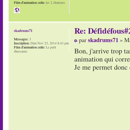
Film d'animation culte:
les 2 chateaux
Re: Défidéfous#2
skadrums71
skadrums71
par
» Ma
Messages:
3
Inscription:
Dim Nov 23, 2014 8:43 pm
Film d'animation culte:
Le petit
Bon, j'arrive trop t
dinosaure
animation qui corre
Je me permet donc d