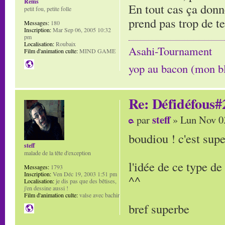
Rems
En tout cas ça donn
petit fou, petite folle
prend pas trop de t
Messages:
180
Inscription:
Mar Sep 06, 2005 10:32
pm
Localisation:
Roubaix
Asahi-Tournament
Film d'animation culte:
MIND GAME
yop au bacon (mon b
Re: Défidéfous#2
steff
par
» Lun Nov 0
boudiou ! c'est supe
steff
malade de la tête d'exception
l'idée de ce type d
Messages:
1793
Inscription:
Ven Déc 19, 2003 1:51 pm
^^
Localisation:
je dis pas que des bêtises,
j'en dessine aussi !
Film d'animation culte:
valse avec bachir
bref superbe