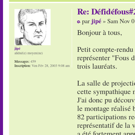
Re: Défidéfous#2
jipé
par
» Sam Nov 01
Bonjour à tous,
Petit compte-rendu d
jipé
aliéné(e) moyen(ne)
représenter "Fous d
Messages:
459
trois lauréats.
Inscription:
Ven Fév 28, 2003 9:08 am
La salle de project
cette sympathique m
J'ai donc pu découv
le montage réalisé 
82 participations re
représentatif de la 
a été fortement appr