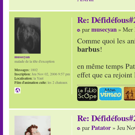
Re: Défidéfous#2
musecyan
par
» Mer 
Comme quoi les ani
barbus
!
musecyan
malade de la tête d'exception
en même temps Patat
Messages:
1802
effet que ca rejoin
Inscription:
Jeu Nov 02, 2006 9:57 pm
Localisation:
la Yaut
Film d'animation culte:
les 2 chateaux
Re: Défidéfous#2
Patator
par
» Jeu No