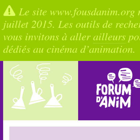
Le site www.fousdanim.org n
juillet 2015. Les outils de rech
vous invitons à aller
ailleurs
pou
dédiés au cinéma d’animation.