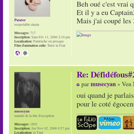
Beh oué c'est vrai 
Et il y a eu Capta
Mais j'ai coupé les 
Patator
respectable zinzin
Messages:
717
Inscription:
Sam Fév 11, 2006 2:10 pm
Localisation:
Pantruche ou presque
Film d'animation culte:
Tutor in Fear
Re: Défidéfous#2
musecyan
par
» Ven 
oui quand je parlais
pour le coté égocen
musecyan
malade de la tête d'exception
Messages:
1802
Inscription:
Jeu Nov 02, 2006 9:57 pm
Localisation:
la Yaut