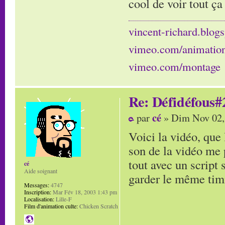
cool de voir tout ça
vincent-richard.blogs
vimeo.com/animatio
vimeo.com/montage
Re: Défidéfous#2
cé
par
» Dim Nov 02,
Voici la vidéo, que 
son de la vidéo me p
tout avec un script 
cé
Aide soignant
garder le même timi
Messages:
4747
Inscription:
Mar Fév 18, 2003 1:43 pm
Localisation:
Lille-F
Film d'animation culte:
Chicken Scratch