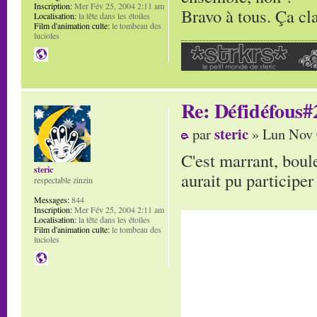
Inscription:
Mer Fév 25, 2004 2:11 am
Bravo à tous. Ça cl
Localisation:
la tête dans les étoiles
Film d'animation culte:
le tombeau des
lucioles
Re: Défidéfous#2
steric
par
» Lun Nov 
C'est marrant, boule
steric
aurait pu participer
respectable zinzin
Messages:
844
Inscription:
Mer Fév 25, 2004 2:11 am
Localisation:
la tête dans les étoiles
Film d'animation culte:
le tombeau des
lucioles