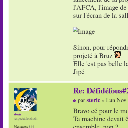
l'AFCA, l'image de 
sur l'écran de la s
Sinon, pour répondr
projeté à Bruz
Elle 'est pas belle 
Jipé
Re: Défidéfous#2
steric
par
» Lun Nov 
Bravo cé pour le m
steric
Ta machine devait êt
respectable zinzin
ensemble, non ?
Messages:
844