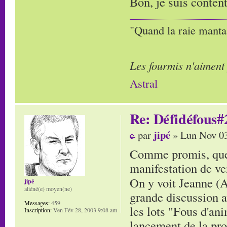
Bon, je suis conten
"Quand la raie manta,
Les fourmis n'aiment
Astral
Re: Défidéfous#2
jipé
par
» Lun Nov 03
Comme promis, quelq
manifestation de ve
On y voit Jeanne (
jipé
aliéné(e) moyen(ne)
grande discussion av
Messages:
459
les lots "Fous d'ani
Inscription:
Ven Fév 28, 2003 9:08 am
lancement de la pro