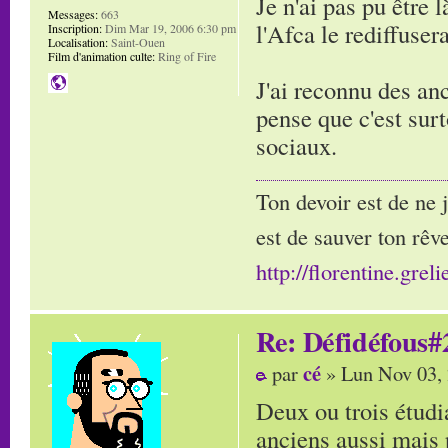
Je n'ai pas pu être 
Messages:
663
l'Afca le rediffusera
Inscription:
Dim Mar 19, 2006 6:30 pm
Localisation:
Saint-Ouen
Film d'animation culte:
Ring of Fire
J'ai reconnu des an
pense que c'est surt
sociaux.
Ton devoir est de ne 
est de sauver ton rêve
http://florentine.greli
Re: Défidéfous#2
cé
par
» Lun Nov 03,
Deux ou trois étudi
anciens aussi mais 