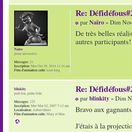
Re: Défidéfous#2
Naïro
par
» Dim Nov 
De très belles réali
autres participants!
Naïro
jeune névrosé(e)
Messages:
21
Inscription:
Mer Oct 29, 2014 11:16 am
Film d'animation culte:
Lion king
Re: Défidéfous#2
blinkity
petit fou, petite folle
blinkity
par
» Dim No
Messages:
125
Inscription:
Mer Mai 02, 2007 7:12 am
Bravo aux gagnants
Localisation:
Aubervilliers
Film d'animation culte:
Mary et Max
J'étais à la project