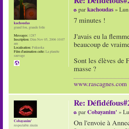
kachoudas
par
» Lun
7 minutes !
kachoudas
grand fou, grande folle
J'avais eu la flemme
Messages:
1287
Inscription:
Dim Nov 05, 2006 10:07
beaucoup de vraiment
am
Localisation:
Fukuoka
Film d'animation culte:
La planète
sauvage
Sont les élèves de F
masse ?
www.rascagnes.com
Re: Défidéfous#2
Cobayanim'
par
» Lu
On l'envoie à Anne
Cobayanim'
respectable zinzin