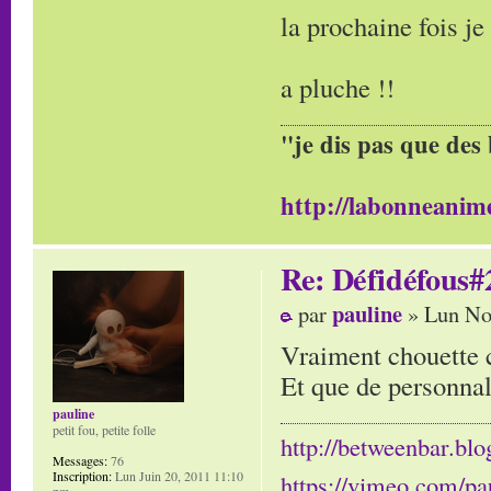
la prochaine fois je
a pluche !!
"je dis pas que des 
http://labonneanime
Re: Défidéfous#2
pauline
par
» Lun No
Vraiment chouette 
Et que de personnal
pauline
petit fou, petite folle
http://betweenbar.blo
Messages:
76
Inscription:
Lun Juin 20, 2011 11:10
https://vimeo.com/pa
pm