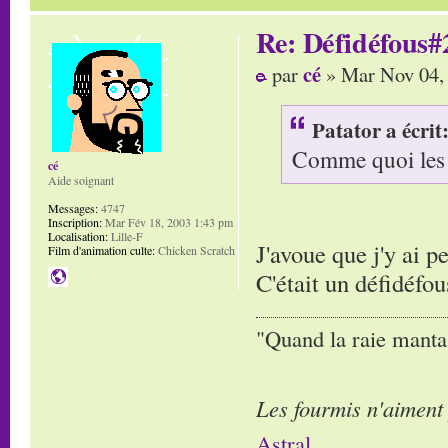
Re: Défidéfous#2
cé
par
» Mar Nov 04,
Patator a écrit
Comme quoi les a
cé
Aide soignant
Messages:
4747
Inscription:
Mar Fév 18, 2003 1:43 pm
Localisation:
Lille-F
J'avoue que j'y ai p
Film d'animation culte:
Chicken Scratch
C'était un défidéf
"Quand la raie manta,
Les fourmis n'aiment
Astral