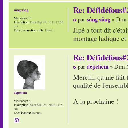
Re: Défidéfous#2
sông sông
sông sông
par
» Dim 
Messages:
7
Inscription:
Dim Sep 25, 2011 12:55
pm
Jipé a tout dit c'ét
Film d'animation culte:
David
montage ludique et 
Re: Défidéfous#2
depehem
par
» Dim N
Merciii, ça me fait 
qualité de l'ensembl
depehem
A la prochaine !
Messages:
4
Inscription:
Sam Mai 24, 2008 11:24
am
Localisation:
Rennes