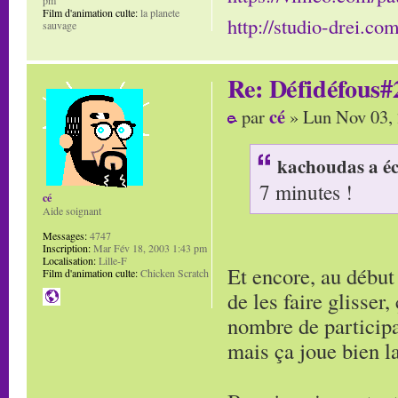
Film d'animation culte:
la planete
http://studio-drei.com
sauvage
Re: Défidéfous#2
cé
par
» Lun Nov 03,
kachoudas a éc
7 minutes !
cé
Aide soignant
Messages:
4747
Inscription:
Mar Fév 18, 2003 1:43 pm
Localisation:
Lille-F
Et encore, au début 
Film d'animation culte:
Chicken Scratch
de les faire glisser,
nombre de participat
mais ça joue bien la