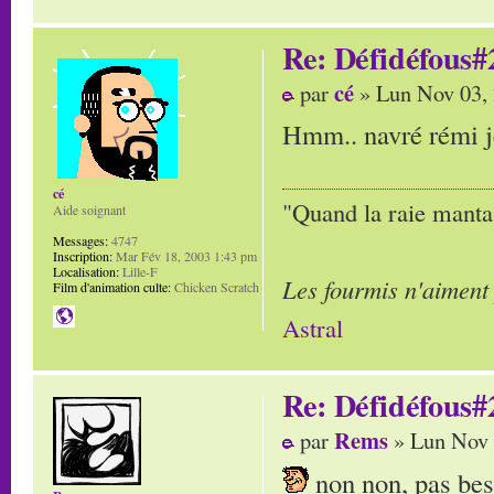
Re: Défidéfous#2
cé
par
» Lun Nov 03,
Hmm.. navré rémi je 
cé
"Quand la raie manta,
Aide soignant
Messages:
4747
Inscription:
Mar Fév 18, 2003 1:43 pm
Localisation:
Lille-F
Les fourmis n'aiment
Film d'animation culte:
Chicken Scratch
Astral
Re: Défidéfous#2
Rems
par
» Lun Nov 
non non, pas beso