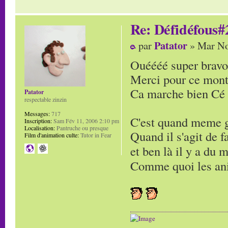
Re: Défidéfous#2
Patator
par
» Mar No
Ouéééé super bravo
Merci pour ce mont
Ca marche bien Cé 
Patator
respectable zinzin
Messages:
717
C'est quand meme g
Inscription:
Sam Fév 11, 2006 2:10 pm
Localisation:
Pantruche ou presque
Quand il s'agit de 
Film d'animation culte:
Tutor in Fear
et ben là il y a du
Comme quoi les ani