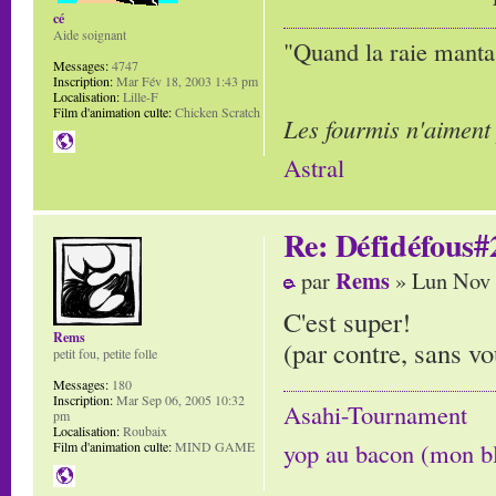
cé
Aide soignant
"Quand la raie manta,
Messages:
4747
Inscription:
Mar Fév 18, 2003 1:43 pm
Localisation:
Lille-F
Film d'animation culte:
Chicken Scratch
Les fourmis n'aiment
Astral
Re: Défidéfous#2
Rems
par
» Lun Nov 
C'est super!
Rems
(par contre, sans vo
petit fou, petite folle
Messages:
180
Inscription:
Mar Sep 06, 2005 10:32
Asahi-Tournament
pm
Localisation:
Roubaix
yop au bacon (mon b
Film d'animation culte:
MIND GAME