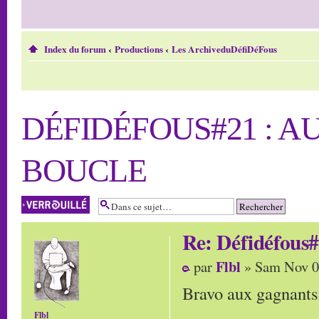
Index du forum
‹
Productions
‹
Les ArchiveduDéfiDéFous
DÉFIDÉFOUS#21 : A
BOUCLE
Sujet verrouillé
Re: Défidéfous#
Flbl
par
» Sam Nov 0
Bravo aux gagnants (
Flbl