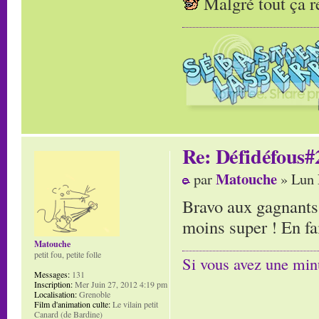
Malgré tout ça 
Re: Défidéfous#2
Matouche
par
» Lun 
Bravo aux gagnants,
moins super ! En fa
Matouche
petit fou, petite folle
Si vous avez une minu
Messages:
131
Inscription:
Mer Juin 27, 2012 4:19 pm
Localisation:
Grenoble
Film d'animation culte:
Le vilain petit
Canard (de Bardine)