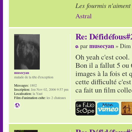
Les fourmis n'aiment
Astral
Re: Défidéfous#2
musecyan
par
» Dim 
Oh yeah c'est cool.
Bon il a fallut 5 ou
images à la fois et 
musecyan
malade de la tête d'exception
cette difficulté c'e
Messages:
1802
ca fait un film coll
Inscription:
Jeu Nov 02, 2006 9:57 pm
Localisation:
la Yaut
Film d'animation culte:
les 2 chateaux
Re: Défidéfous#2