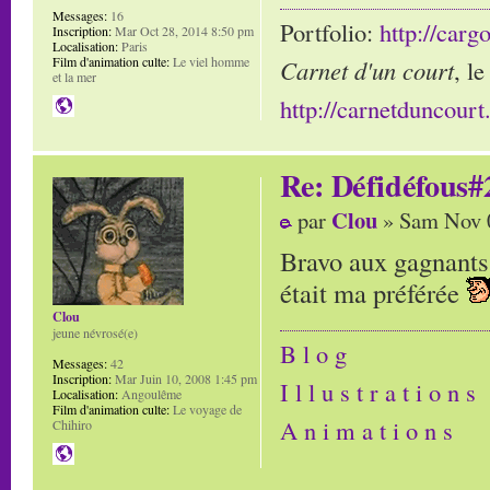
Messages:
16
Portfolio:
http://carg
Inscription:
Mar Oct 28, 2014 8:50 pm
Localisation:
Paris
Film d'animation culte:
Le viel homme
Carnet d'un court
, l
et la mer
http://carnetduncour
Re: Défidéfous#2
Clou
par
» Sam Nov 0
Bravo aux gagnants 
était ma préférée
Clou
jeune névrosé(e)
B l o g
Messages:
42
Inscription:
Mar Juin 10, 2008 1:45 pm
I l l u s t r a t i o n s
Localisation:
Angoulême
Film d'animation culte:
Le voyage de
A n i m a t i o n s
Chihiro