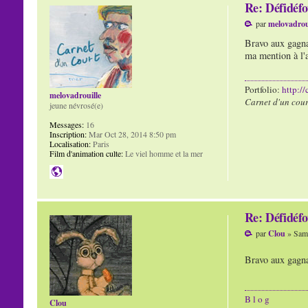
Re: Défidéfo
par
melovadrou
Bravo aux gagnan
ma mention à l'a
Portfolio:
http:/
melovadrouille
Carnet d'un cour
jeune névrosé(e)
Messages:
16
Inscription:
Mar Oct 28, 2014 8:50 pm
Localisation:
Paris
Film d'animation culte:
Le viel homme et la mer
Re: Défidéfo
par
Clou
» Sam 
Bravo aux gagna
B l o g
Clou