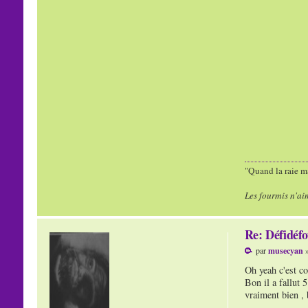
"Quand la raie ma
Les fourmis n'ai
Re: Défidéfo
par
musecyan
»
Oh yeah c'est co
Bon il a fallut 5
vraiment bien , 