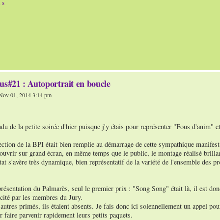
n s
us#21 : Autoportrait en boucle
ov 01, 2014 3:14 pm
du de la petite soirée d'hier puisque j'y étais pour représenter "Fous d'anim" et
ection de la BPI était bien remplie au démarrage de cette sympathique manifest
ouvrir sur grand écran, en même temps que le public, le montage réalisé brill
tat s'avère très dynamique, bien représentatif de la variété de l'ensemble des pr
présentation du Palmarès, seul le premier prix : "Song Song" était là, il est don
scité par les membres du Jury.
utres primés, ils étaient absents. Je fais donc ici solennellement un appel pou
r faire parvenir rapidement leurs petits paquets.