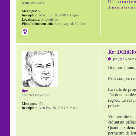
I l l u s t r a t i o 
jeune névrosé(e)
A n i m a t i o n s
Messages:
42
Inscription:
Mar Juin 10, 2008 1:45 pm
Localisation:
Angoulême
Film d'animation culte:
Le voyage de Chihiro
Re: Défidéfo
par
jipé
» Sam N
Bonjour à tous,
Petit compte-ren
La salle de proj
jipé
J'ai donc pu déc
aliéné(e) moyen(ne)
reçues. Le résul
Messages:
459
présent.
Inscription:
Ven Fév 28, 2003 9:08 am
Vînt ensuite la 
été autant plébi
Quant aux deux a
permettre de leu