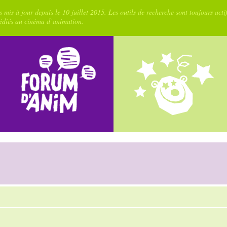
 mis à jour depuis le 10 juillet 2015. Les outils de recherche sont toujours acti
dédiés au cinéma d’animation.