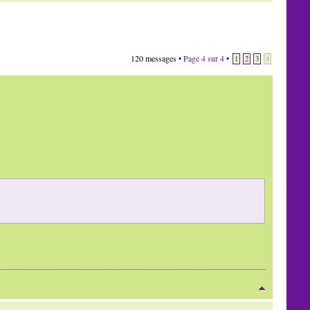
120 messages •
Page
4
sur
4
•
1
2
3
4