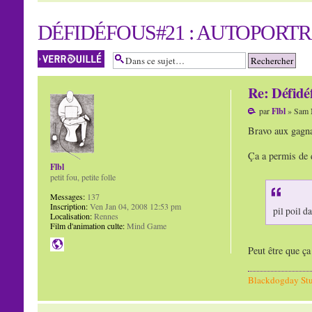
DÉFIDÉFOUS#21 : AUTOPORTR
Sujet verrouillé
Re: Défidé
par
Flbl
» Sam 
Bravo aux gagnan
Ça a permis de 
Flbl
petit fou, petite folle
Messages:
137
Inscription:
Ven Jan 04, 2008 12:53 pm
pil poil d
Localisation:
Rennes
Film d'animation culte:
Mind Game
Peut être que ça
Blackdogday St