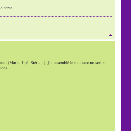
nd écran.
nt (Marie, Jipé, Stéric...), j'ai assemblé le tout avec un script
tions.