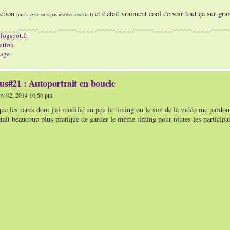
ection
et c'était vraiment cool de voir tout ça sur gra
(mais je ne suis pas resté au cocktail)
logspot.fr
ation
age
us#21 : Autoportrait en boucle
v 02, 2014 10:56 pm
que les rares dont j'ai modifié un peu le timing ou le son de la vidéo me pardonne
était beaucoup plus pratique de garder le même timing pour toutes les participa