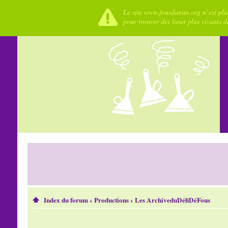
Le site www.fousdanim.org n’est plus
pour trouver des lieux plus vivants 
Index du forum
‹
Productions
‹
Les ArchiveduDéfiDéFous