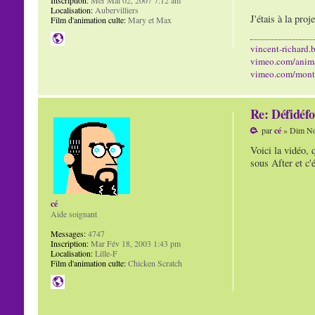
Localisation:
Aubervilliers
J'étais à la proj
Film d'animation culte:
Mary et Max
vincent-richard.b
vimeo.com/anim
vimeo.com/mont
Re: Défidéfo
par
cé
» Dim No
Voici la vidéo, 
sous After et c'
cé
Aide soignant
Messages:
4747
Inscription:
Mar Fév 18, 2003 1:43 pm
Localisation:
Lille-F
Film d'animation culte:
Chicken Scratch