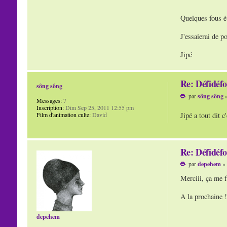
Quelques fous ét
J'essaierai de p
Jipé
Re: Défidéfo
sông sông
par
sông sông
»
Messages:
7
Inscription:
Dim Sep 25, 2011 12:55 pm
Jipé a tout dit 
Film d'animation culte:
David
Re: Défidéfo
par
depehem
» 
Merciii, ça me f
A la prochaine !
depehem