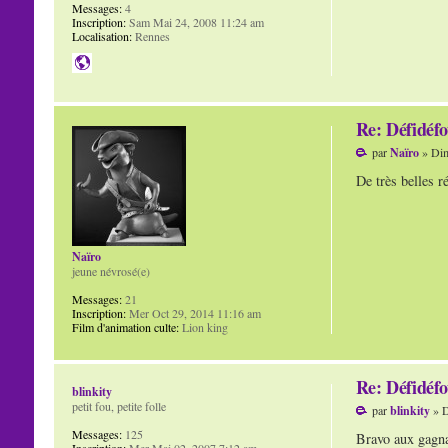
Messages:
4
Inscription:
Sam Mai 24, 2008 11:24 am
Localisation:
Rennes
Re: Défidéfo
par
Naïro
» Dim
De très belles r
Naïro
jeune névrosé(e)
Messages:
21
Inscription:
Mer Oct 29, 2014 11:16 am
Film d'animation culte:
Lion king
Re: Défidéfo
blinkity
petit fou, petite folle
par
blinkity
» D
Messages:
125
Bravo aux gagna
Inscription:
Mer Mai 02, 2007 7:12 am