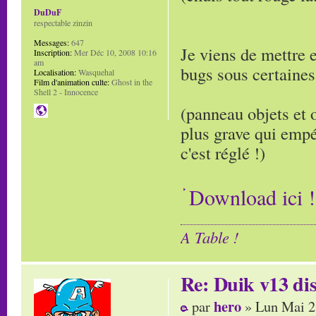
DuDuF
respectable zinzin
Messages:
647
Je viens de mettre e
Inscription:
Mer Déc 10, 2008 10:16
am
bugs sous certaines
Localisation:
Wasquehal
Film d'animation culte:
Ghost in the
Shell 2 - Innocence
(panneau objets et ou
plus grave qui empé
c'est réglé !)
Download ici !
A Table !
Re: Duik v13 dis
hero
par
» Lun Mai 2