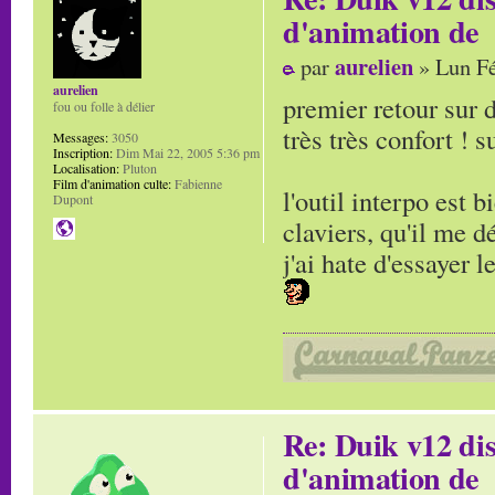
d'animation de
aurelien
par
» Lun Fé
aurelien
premier retour sur 
fou ou folle à délier
très très confort ! s
Messages:
3050
Inscription:
Dim Mai 22, 2005 5:36 pm
Localisation:
Pluton
Film d'animation culte:
Fabienne
l'outil interpo est 
Dupont
claviers, qu'il me 
j'ai hate d'essayer l
Re: Duik v12 di
d'animation de