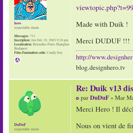
viewtopic.php?t=
Made with Duik !
hero
respectable zinzin
Messages:
711
Merci DUDUF !!!
Inscription:
Jeu Déc 18, 2003 9:10 pm
Localisation:
Bruxelles-Paris-Shanghai-
Budapest
Film d'animation culte:
Candy-boy
http://www.designher
blog.designhero.tv
Re: Duik v13 dis
DuDuF
par
» Mar Ma
Merci Hero ! Il déch
Nous on vient de fin
DuDuF
respectable zinzin