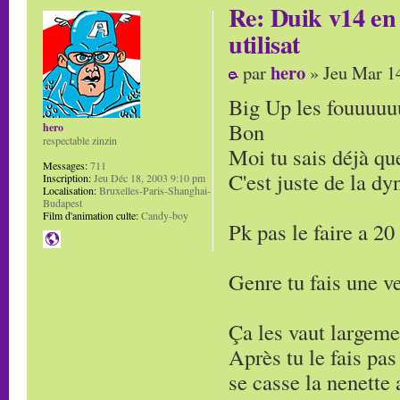
Re: Duik v14 en 
utilisat
hero
par
» Jeu Mar 1
Big Up les fouuuuuu
Bon
hero
respectable zinzin
Moi tu sais déjà que
Messages:
711
C'est juste de la dy
Inscription:
Jeu Déc 18, 2003 9:10 pm
Localisation:
Bruxelles-Paris-Shanghai-
Budapest
Film d'animation culte:
Candy-boy
Pk pas le faire a 20
Genre tu fais une ve
Ça les vaut largemen
Après tu le fais pa
se casse la nenette 