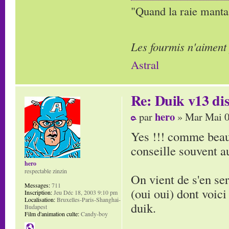
"Quand la raie manta,
Les fourmis n'aiment
Astral
Re: Duik v13 dis
hero
par
» Mar Mai 0
Yes !!! comme beauc
conseille souvent a
hero
respectable zinzin
On vient de s'en ser
Messages:
711
(oui oui) dont voic
Inscription:
Jeu Déc 18, 2003 9:10 pm
Localisation:
Bruxelles-Paris-Shanghai-
duik.
Budapest
Film d'animation culte:
Candy-boy