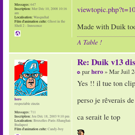
Messages:
647
viewtopic.php?t=
Inscription:
Mer Déc 10, 2008 10:16
am
Localisation:
Wasquehal
Film d'animation culte:
Ghost in the
Made with Duik t
Shell 2 - Innocence
A Table !
Re: Duik v13 dis
hero
par
» Mar Juil 2
Yes !! il tue ton cl
perso je rêverais de
hero
respectable zinzin
Messages:
711
ca serait le top
Inscription:
Jeu Déc 18, 2003 9:10 pm
Localisation:
Bruxelles-Paris-Shanghai-
Budapest
Film d'animation culte:
Candy-boy