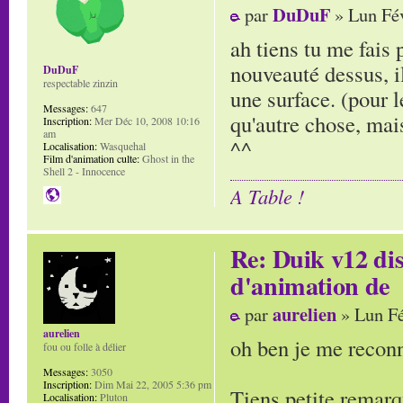
DuDuF
par
» Lun Fév
ah tiens tu me fais 
nouveauté dessus, i
DuDuF
respectable zinzin
une surface. (pour l
Messages:
647
qu'autre chose, mais
Inscription:
Mer Déc 10, 2008 10:16
am
^^
Localisation:
Wasquehal
Film d'animation culte:
Ghost in the
Shell 2 - Innocence
A Table !
Re: Duik v12 di
d'animation de
aurelien
par
» Lun Fé
aurelien
oh ben je me reconna
fou ou folle à délier
Messages:
3050
Inscription:
Dim Mai 22, 2005 5:36 pm
Tiens petite remarqu
Localisation:
Pluton