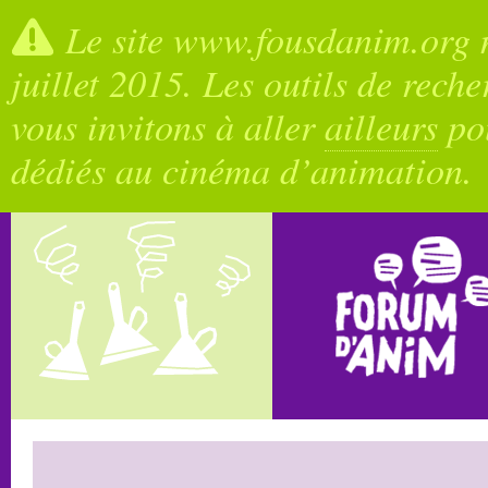
Le site www.fousdanim.org n
juillet 2015. Les outils de rech
vous invitons à aller
ailleurs
pou
dédiés au cinéma d’animation.