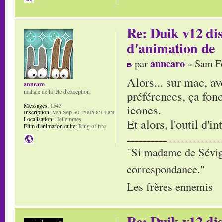
Re: Duik v12 di
d'animation de
anncaro
par
» Sam Fé
Alors... sur mac, a
anncaro
malade de la tête d'exception
préférences, ça fon
Messages:
1543
icones.
Inscription:
Ven Sep 30, 2005 8:14 am
Localisation:
Hellemmes
Et alors, l'outil d'i
Film d'animation culte:
Ring of fire
"Si madame de Sévigné
correspondance."
Les frères ennemis
Re: Duik v12 di