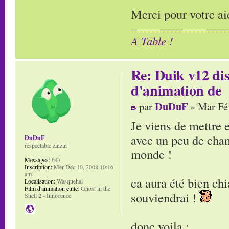
Merci pour votre ai
A Table !
Re: Duik v12 di
d'animation de
DuDuF
par
» Mar Fé
Je viens de mettre e
avec un peu de chanc
DuDuF
respectable zinzin
monde !
Messages:
647
Inscription:
Mer Déc 10, 2008 10:16
am
ca aura été bien chi
Localisation:
Wasquehal
Film d'animation culte:
Ghost in the
souviendrai !
Shell 2 - Innocence
donc voila :