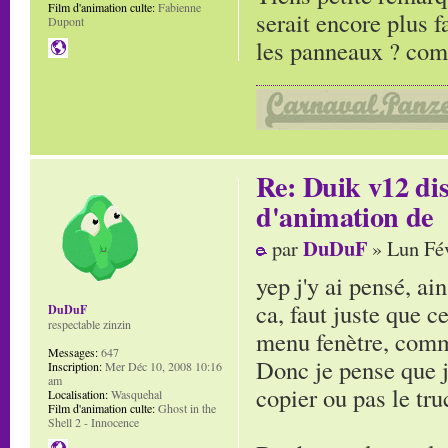
Film d'animation culte:
Fabienne
serait encore plus f
Dupont
les panneaux ? comm
Re: Duik v12 di
d'animation de
DuDuF
par
» Lun Fév
yep j'y ai pensé, ain
ca, faut juste que c
DuDuF
respectable zinzin
menu fenètre, comm
Messages:
647
Donc je pense que j
Inscription:
Mer Déc 10, 2008 10:16
am
copier ou pas le tru
Localisation:
Wasquehal
Film d'animation culte:
Ghost in the
Shell 2 - Innocence