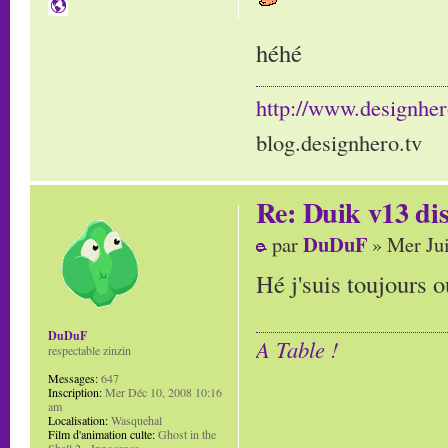
héhé
http://www.designher
blog.designhero.tv
Re: Duik v13 dis
DuDuF
par
» Mer Jui
Hé j'suis toujours o
DuDuF
A Table !
respectable zinzin
Messages:
647
Inscription:
Mer Déc 10, 2008 10:16
am
Localisation:
Wasquehal
Film d'animation culte:
Ghost in the
Shell 2 - Innocence