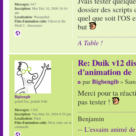
Jvais tester quelqu
Messages:
647
dossier des scripts 
Inscription:
Mer Déc 10, 2008 10:16
am
quel que soit l'OS et
Localisation:
Wasquehal
Film d'animation culte:
Ghost in the
but
Shell 2 - Innocence
A Table !
Re: Duik v12 di
d'animation de
Bigbengib
par
» Sam 
Merci pour ta réact
Bigbengib
pas tester !
grand fou, grande folle
Messages:
1302
Inscription:
Ven Mar 26, 2004 8:39 pm
Benjamin
Localisation:
Paris
Film d'animation culte:
Mon culte sur la
commode
-- L'essaim animé de