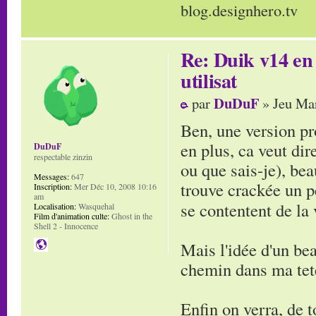
blog.designhero.tv
Re: Duik v14 en 
utilisat
DuDuF
par
» Jeu Mar
Ben, une version pro
en plus, ca veut dir
DuDuF
respectable zinzin
ou que sais-je), be
Messages:
647
trouve crackée un pe
Inscription:
Mer Déc 10, 2008 10:16
am
se contentent de la 
Localisation:
Wasquehal
Film d'animation culte:
Ghost in the
Shell 2 - Innocence
Mais l'idée d'un bea
chemin dans ma tete
Enfin on verra, de t