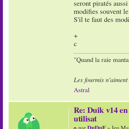
seront piratés aussi
modifies souvent le 
S'il te faut des modè
+
c
"Quand la raie manta,
Les fourmis n'aiment
Astral
Re: Duik v14 en 
utilisat
DuDuF
par
» Jeu Mar