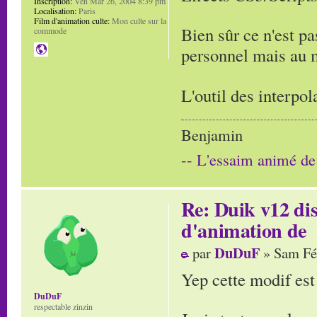
Inscription:
Ven Mar 26, 2004 8:39 pm
Localisation:
Paris
Film d'animation culte:
Mon culte sur la
Bien sûr ce n'est p
commode
personnel mais au 
L'outil des interpola
Benjamin
-- L'essaim animé de
Re: Duik v12 di
d'animation de
DuDuF
par
» Sam Fé
Yep cette modif est
DuDuF
respectable zinzin