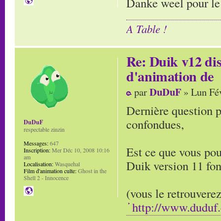
Danke weel pour le 
A Table !
Re: Duik v12 di
d'animation de
DuDuF
par
» Lun Fév
Dernière question p
confondues,
DuDuF
respectable zinzin
Messages:
647
Est ce que vous pou
Inscription:
Mer Déc 10, 2008 10:16
am
Duik version 11 fo
Localisation:
Wasquehal
Film d'animation culte:
Ghost in the
Shell 2 - Innocence
(vous le retrouverez
http://www.duduf