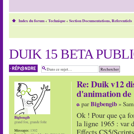
Index du forum
‹
Technique
‹
Section Documentations, Referentiels
DUIK 15 BETA PUBLI
Répondre
Re: Duik v12 di
d'animation de
Bigbengib
par
» Sam 
Ok ! Pour que ça fo
Bigbengib
la ligne 1965 : var
grand fou, grande folle
Effects CS5/Scripts
Messages:
1302