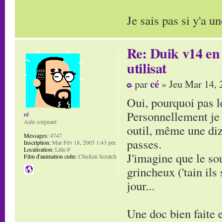
Je sais pas si y'a 
Re: Duik v14 en 
utilisat
cé
par
» Jeu Mar 14, 
Oui, pourquoi pas l
Personnellement je 
cé
Aide soignant
outil, même une diz
Messages:
4747
passes.
Inscription:
Mar Fév 18, 2003 1:43 pm
Localisation:
Lille-F
J'imagine que le sou
Film d'animation culte:
Chicken Scratch
grincheux ('tain ils
jour...
Une doc bien faite e