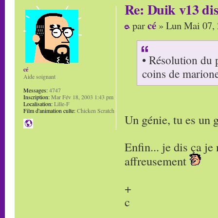
Re: Duik v13 dis
cé
par
» Lun Mai 07,
• Résolution du 
cé
coins de marione
Aide soignant
Messages:
4747
Inscription:
Mar Fév 18, 2003 1:43 pm
Localisation:
Lille-F
Film d'animation culte:
Chicken Scratch
Un génie, tu es un 
Enfin... je dis ça je
affreusement
+
c