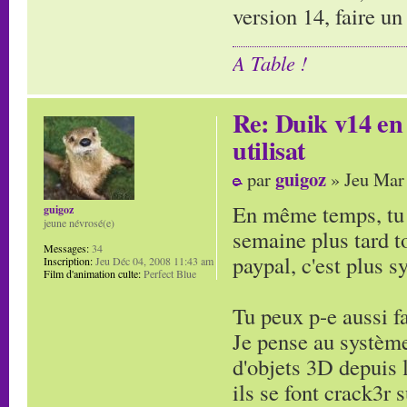
version 14, faire un
A Table !
Re: Duik v14 en 
utilisat
guigoz
par
» Jeu Mar
En même temps, tu r
guigoz
jeune névrosé(e)
semaine plus tard t
Messages:
34
paypal, c'est plus 
Inscription:
Jeu Déc 04, 2008 11:43 am
Film d'animation culte:
Perfect Blue
Tu peux p-e aussi fa
Je pense au système
d'objets 3D depuis 
ils se font crack3r s