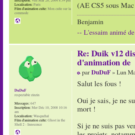
Inscription:
Ven Mar 26, 2004 8:39 pm
(AE CS5 sous Mac
Localisation:
Paris
Film d'animation culte:
Mon culte sur la
commode
Benjamin
-- L'essaim animé de
Re: Duik v12 di
d'animation de
DuDuF
par
» Lun Ma
Salut les fous !
DuDuF
respectable zinzin
Oui je sais, je ne s
Messages:
647
mort !
Inscription:
Mer Déc 10, 2008 10:16
am
Localisation:
Wasquehal
Film d'animation culte:
Ghost in the
Si je ne suis pas v
Shell 2 - Innocence
les projets, notamme