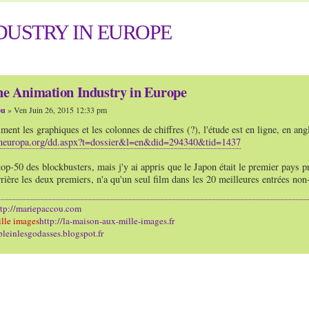
DUSTRY IN EUROPE
e Animation Industry in Europe
ou
» Ven Juin 26, 2015 12:33 pm
ment les graphiques et les colonnes de chiffres (?), l'étude est en ligne, en angl
ineuropa.org/dd.aspx?t=dossier&l=en&did=294340&tid=1437
top-50 des blockbusters, mais j'y ai appris que le Japon était le premier pays pr
rrière les deux premiers, n'a qu'un seul film dans les 20 meilleures entrées 
ttp://mariepaccou.com
lle images
http://la-maison-aux-mille-images.fr
/pleinlesgodasses.blogspot.fr