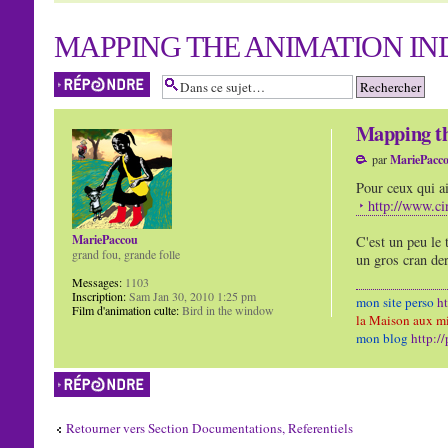
MAPPING THE ANIMATION IN
Répondre
Mapping th
par
MariePacc
Pour ceux qui ai
http://www.c
MariePaccou
C'est un peu le 
grand fou, grande folle
un gros cran de
Messages:
1103
Inscription:
Sam Jan 30, 2010 1:25 pm
mon site perso
h
Film d'animation culte:
Bird in the window
la Maison aux mi
mon blog
http:/
Répondre
Retourner vers Section Documentations, Referentiels