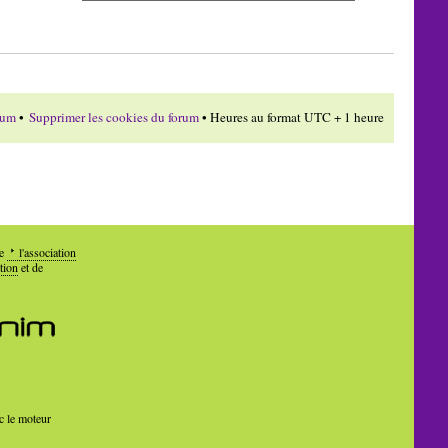
rum
•
Supprimer les cookies du forum
• Heures au format UTC + 1 heure
de
l'association
tion
et de
c le moteur