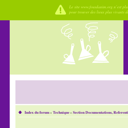
Le site www.fousdanim.org n’est plus
pour trouver des lieux plus vivants 
Index du forum
‹
Technique
‹
Section Documentations, Referenti