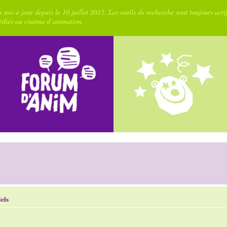
 mis à jour depuis le 10 juillet 2015. Les outils de recherche sont toujours acti
dédiés au cinéma d’animation.
els