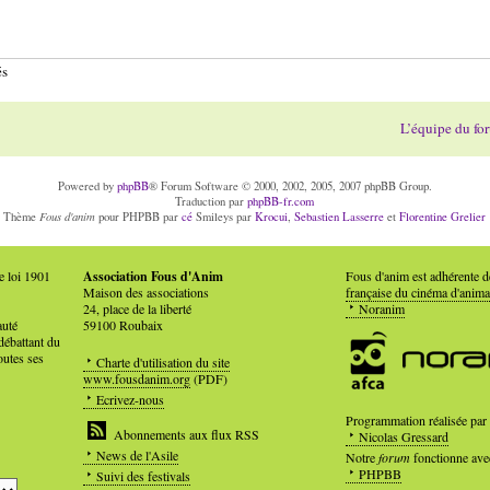
és
L’équipe du fo
Powered by
phpBB
® Forum Software © 2000, 2002, 2005, 2007 phpBB Group.
Traduction par
phpBB-fr.com
Fous d'anim
Thème
pour PHPBB par
cé
Smileys par
Krocui
,
Sebastien Lasserre
et
Florentine Grelier
e loi 1901
Association Fous d'Anim
Fous d'anim est adhérente 
Maison des associations
française du cinéma d'anima
24, place de la liberté
Noranim
auté
59100 Roubaix
débattant du
outes ses
Charte d'utilisation du site
www.fousdanim.org
(PDF)
Ecrivez-nous
Programmation réalisée par
Abonnements aux flux RSS
Nicolas Gressard
News de l'Asile
Notre
forum
fonctionne ave
PHPBB
Suivi des festivals