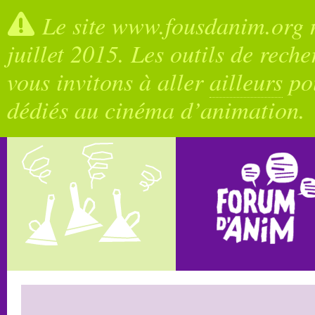
Le site www.fousdanim.org n
juillet 2015. Les outils de rech
vous invitons à aller
ailleurs
pou
dédiés au cinéma d’animation.