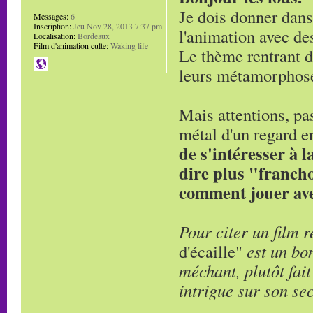
Je dois donner dans 
Messages:
6
Inscription:
Jeu Nov 28, 2013 7:37 pm
l'animation avec de
Localisation:
Bordeaux
Film d'animation culte:
Waking life
Le thème rentrant da
leurs métamorphos
Mais attentions, pas
métal d'un regard e
de s'intéresser à l
dire plus "francho
comment jouer ave
Pour citer un film r
d'écaille"
est un bo
méchant, plutôt fai
intrigue sur son se