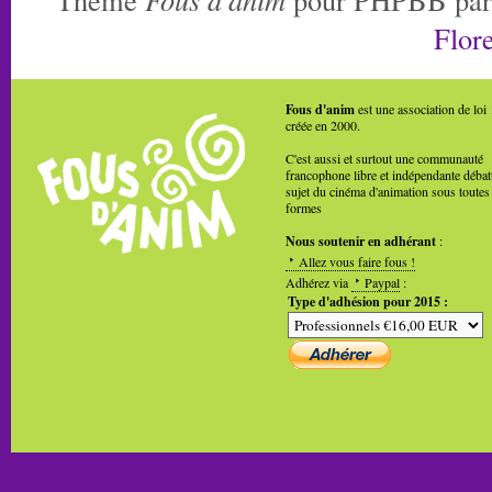
Flore
Fous d'anim
est une association de loi
créée en 2000.
C'est aussi et surtout une communauté
francophone libre et indépendante débat
sujet du cinéma d'animation sous toutes
formes
Nous soutenir en adhérant
:
Allez vous faire fous !
Adhérez via
Paypal
:
Type d'adhésion pour 2015 :