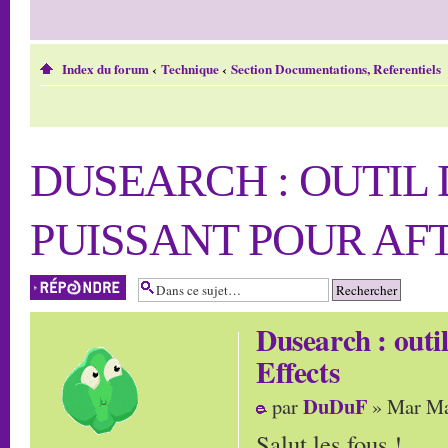
Index du forum
‹
Technique
‹
Section Documentations, Referentiels
DUSEARCH : OUTIL
PUISSANT POUR AF
Répondre
Dusearch : outi
Effects
DuDuF
par
» Mar Ma
Salut les fous !