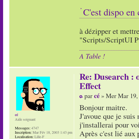
C'est dispo en 
à dézipper et mettre
"Scripts/ScriptUI P
A Table !
Re: Dusearch : o
Effect
cé
par
» Mer Mar 19,
Bonjour maitre.
J'avoue que je suis 
cé
Aide soignant
j'installerai pour voi
Messages:
4747
Après c'est lié aux
Inscription:
Mar Fév 18, 2003 1:43 pm
Localisation:
Lille-F