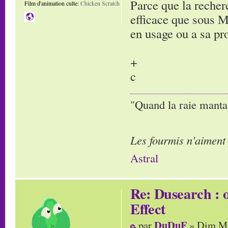
Parce que la reche
Film d'animation culte:
Chicken Scratch
efficace que sous M
en usage ou a sa pr
+
c
"Quand la raie manta,
Les fourmis n'aiment
Astral
Re: Dusearch : o
Effect
DuDuF
par
» Dim Ma