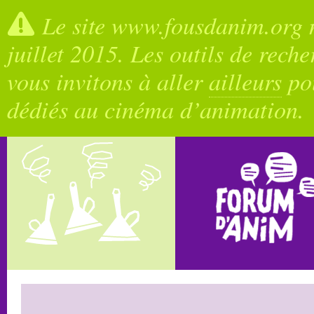
Le site www.fousdanim.org n
juillet 2015. Les outils de rech
vous invitons à aller
ailleurs
pou
dédiés au cinéma d’animation.