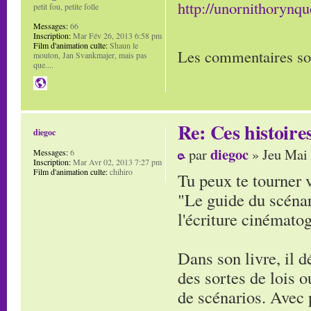
http://unornithorynq
petit fou, petite folle
Messages:
66
Inscription:
Mar Fév 26, 2013 6:58 pm
Film d'animation culte:
Shaun le
Les commentaires so
mouton, Jan Svankmajer, mais pas
que....
Re: Ces histoire
diegoc
diegoc
par
» Jeu Mai 
Messages:
6
Inscription:
Mar Avr 02, 2013 7:27 pm
Film d'animation culte:
chihiro
Tu peux te tourner 
"Le guide du scénar
l'écriture cinémat
Dans son livre, il 
des sortes de lois o
de scénarios. Avec