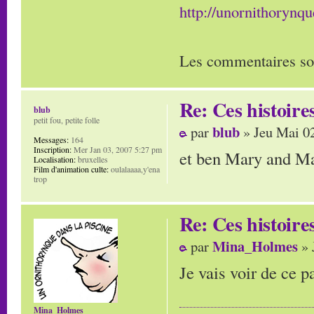
http://unornithorynq
Les commentaires so
Re: Ces histoire
blub
petit fou, petite folle
blub
par
» Jeu Mai 0
Messages:
164
Inscription:
Mer Jan 03, 2007 5:27 pm
et ben Mary and Ma
Localisation:
bruxelles
Film d'animation culte:
oulalaaaa,y'ena
trop
Re: Ces histoire
Mina_Holmes
par
» 
Je vais voir de ce 
Mina_Holmes