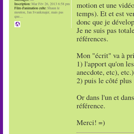
motion et une vidéo
Inscription:
Mar Fév 26, 2013 6:58 pm
Film d'animation culte:
Shaun le
temps). Et et est ven
mouton, Jan Svankmajer, mais pas
que....
donc que je dévelop
Je ne suis pas tot
références.
Mon "écrit" va à pri
1) l'apport qu'on le
anecdote, etc), etc.)
2) puis le côté plu
Or dans l'un et dans
référence.
Merci! =)