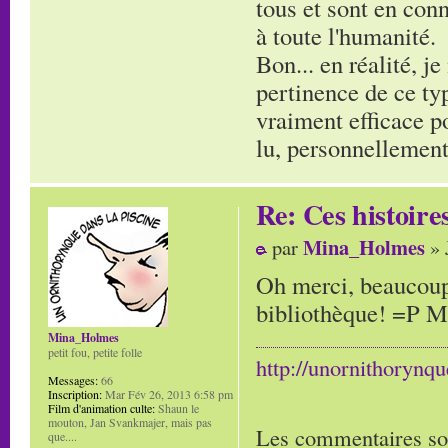
tous et sont en co
à toute l'humanité.
Bon... en réalité, j
pertinence de ce typ
vraiment efficace po
lu, personnellement 
Re: Ces histoire
Mina_Holmes
par
» 
Oh merci, beaucoup. 
bibliothèque! =P M
Mina_Holmes
petit fou, petite folle
http://unornithorynq
Messages:
66
Inscription:
Mar Fév 26, 2013 6:58 pm
Film d'animation culte:
Shaun le
mouton, Jan Svankmajer, mais pas
Les commentaires so
que....