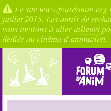
Le site www.fousdanim.org n
juillet 2015. Les outils de rech
vous invitons à aller
ailleurs
pou
dédiés au cinéma d’animation.