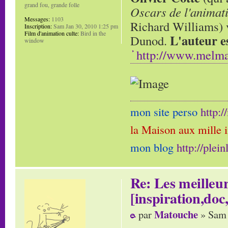
grand fou, grande folle
Oscars de l'animat
Messages:
1103
Richard Williams) v
Inscription:
Sam Jan 30, 2010 1:25 pm
Film d'animation culte:
Bird in the
L'auteur e
Dunod.
window
http://www.melma
mon site perso
http:
la Maison aux mille 
mon blog
http://plei
Re: Les meilleur
[inspiration,doc,
Matouche
par
» Sam 