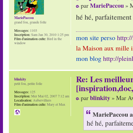
MariePaccou
par
» M
hé hé, parfaitement
MariePaccou
grand fou, grande folle
Messages:
1103
Inscription:
Sam Jan 30, 2010 1:25 pm
mon site perso
http:
Film d'animation culte:
Bird in the
window
la Maison aux mille 
mon blog
http://plei
Re: Les meilleur
blinkity
petit fou, petite folle
[inspiration,doc,
Messages:
125
blinkity
par
» Mar Av
Inscription:
Mer Mai 02, 2007 7:12 am
Localisation:
Aubervilliers
Film d'animation culte:
Mary et Max
MariePaccou a 
hé hé, parfaitem