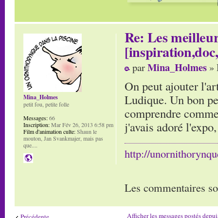
Re: Les meilleur
[inspiration,doc,
Mina_Holmes
par
» 
On peut ajouter l'a
Ludique. Un bon peu
Mina_Holmes
petit fou, petite folle
comprendre comment
Messages:
66
j'avais adoré l'expo
Inscription:
Mar Fév 26, 2013 6:58 pm
Film d'animation culte:
Shaun le
mouton, Jan Svankmajer, mais pas
que....
http://unornithorynq
Les commentaires so
Afficher les messages postés depui
Précédente