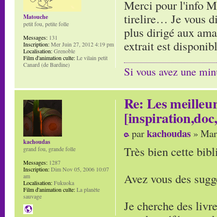
Merci pour l'info M
tirelire… Je vous di
Matouche
petit fou, petite folle
plus dirigé aux am
Messages:
131
extrait est disponib
Inscription:
Mer Juin 27, 2012 4:19 pm
Localisation:
Grenoble
Film d'animation culte:
Le vilain petit
Canard (de Bardine)
Si vous avez une minu
Re: Les meilleur
[inspiration,doc,
kachoudas
par
» Mar
kachoudas
Très bien cette bibl
grand fou, grande folle
Messages:
1287
Inscription:
Dim Nov 05, 2006 10:07
Avez vous des sugge
am
Localisation:
Fukuoka
Film d'animation culte:
La planète
sauvage
Je cherche des livr