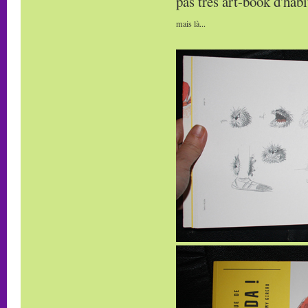
pas très art-book d'habit
mais là...