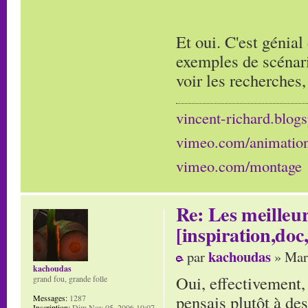
Et oui. C'est génial
exemples de scénario
voir les recherches, 
vincent-richard.blogs
vimeo.com/animatio
vimeo.com/montage
Re: Les meilleur
[inspiration,doc,
kachoudas
par
» Mar
kachoudas
Oui, effectivement, 
grand fou, grande folle
pensais plutôt à des
Messages:
1287
Inscription:
Dim Nov 05, 2006 10:07