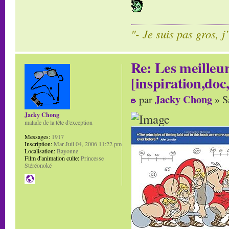
"- Je suis pas gros, j
Re: Les meilleur
[inspiration,doc,
Jacky Chong
par
» S
Jacky Chong
malade de la tête d'exception
Messages:
1917
Inscription:
Mar Juil 04, 2006 11:22 pm
Localisation:
Bayonne
Film d'animation culte:
Princesse
Stéréonoké