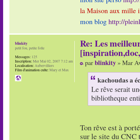
la Maison aux mille 
mon blog
http://plei
Re: Les meilleur
blinkity
petit fou, petite folle
[inspiration,doc,
Messages:
125
blinkity
par
» Mar Av
Inscription:
Mer Mai 02, 2007 7:12 am
Localisation:
Aubervilliers
Film d'animation culte:
Mary et Max
kachoudas a éc
Le rêve serait un
bibliotheque enti
Ton rêve est à porté
sur le site du CNC 