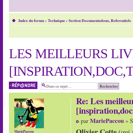
Index du forum
‹
Technique
‹
Section Documentations, Referentiels
LES MEILLEURS LIV
[INSPIRATION,DOC,T
Répondre
Re: Les meilleur
[inspiration,doc
MariePaccou
par
» S
Olivier Cotte
(qui 
MariePaccou