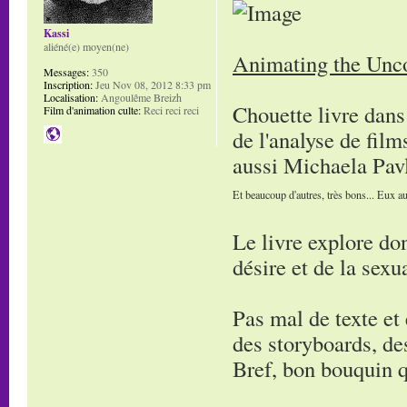
Kassi
aliéné(e) moyen(ne)
Animating the Unco
Messages:
350
Inscription:
Jeu Nov 08, 2012 8:33 pm
Localisation:
Angoulême Breizh
Chouette livre dans 
Film d'animation culte:
Reci reci reci
de l'analyse de film
aussi Michaela Pav
Et beaucoup d'autres, très bons... Eux au
Le livre explore don
désire et de la sexua
Pas mal de texte et e
des storyboards, des
Bref, bon bouquin q