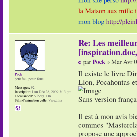
la Maison aux mille 
mon blog
http://plei
Re: Les meilleur
[inspiration,doc,
Pock
par
» Mar Avr 0
Il existe le livre D
Pock
petit fou, petite folle
Lion, Pocahontas et
Messages:
92
Inscription:
Lun Déc 28, 2009 3:13 pm
Localisation:
Viborg, DK
Sans version frança
Film d'animation culte:
Varezhka
Il est à mon avis b
commes "Masterclass
propose une approch