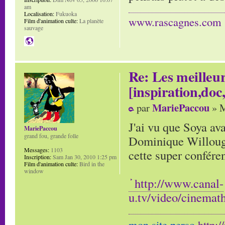
am
Localisation:
Fukuoka
www.rascagnes.com
Film d'animation culte:
La planète
sauvage
Re: Les meilleur
[inspiration,doc,
MariePaccou
par
» M
J'ai vu que Soya ava
MariePaccou
grand fou, grande folle
Dominique Willough
Messages:
1103
cette super confére
Inscription:
Sam Jan 30, 2010 1:25 pm
Film d'animation culte:
Bird in the
window
http://www.canal-
u.tv/video/cinema
mon site perso
http: