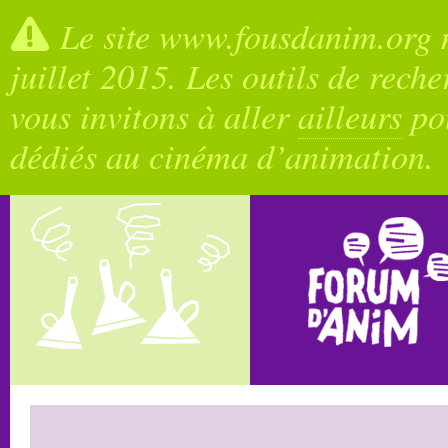
Le site www.fousdanim.org n
juillet 2015. Les outils de rech
vous invitons à aller
ailleurs
pou
dédiés au cinéma d’animation.