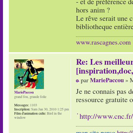
- et de préférence d
hors anim ?
Le rêve serait une c
bibliotheque entière
www.rascagnes.com
Re: Les meilleur
[inspiration,doc,
MariePaccou
par
» M
Je ne connais pas d
MariePaccou
grand fou, grande folle
ressource gratuite 
Messages:
1103
Inscription:
Sam Jan 30, 2010 1:25 pm
Film d'animation culte:
Bird in the
http://www.cnc.fr
window
mon site perso
http: