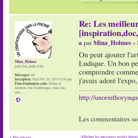
Re: Les meilleur
[inspiration,doc,
Mina_Holmes
par
» 
On peut ajouter l'a
Ludique. Un bon peu
Mina_Holmes
petit fou, petite folle
comprendre comment
Messages:
66
j'avais adoré l'expo
Inscription:
Mar Fév 26, 2013 6:58 pm
Film d'animation culte:
Shaun le
mouton, Jan Svankmajer, mais pas
que....
http://unornithorynq
Les commentaires so
Afficher les messages postés depui
Précédente