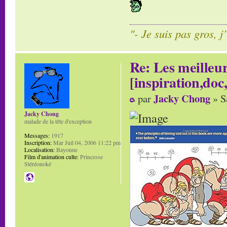
"- Je suis pas gros, j
Re: Les meilleur
[inspiration,doc,
Jacky Chong
par
» S
Jacky Chong
malade de la tête d'exception
Messages:
1917
Inscription:
Mar Juil 04, 2006 11:22 pm
Localisation:
Bayonne
Film d'animation culte:
Princesse
Stéréonoké