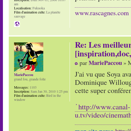
am
Localisation:
Fukuoka
www.rascagnes.com
Film d'animation culte:
La planète
sauvage
Re: Les meilleur
[inspiration,doc,
MariePaccou
par
» M
J'ai vu que Soya ava
MariePaccou
grand fou, grande folle
Dominique Willough
Messages:
1103
cette super confére
Inscription:
Sam Jan 30, 2010 1:25 pm
Film d'animation culte:
Bird in the
window
http://www.canal-
u.tv/video/cinema
mon site perso
http: