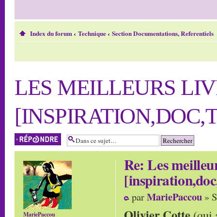
Index du forum
‹
Technique
‹
Section Documentations, Referentiels
LES MEILLEURS LIV
[INSPIRATION,DOC,T
Répondre
Re: Les meilleur
[inspiration,doc
MariePaccou
par
» S
Olivier Cotte
(qui 
MariePaccou