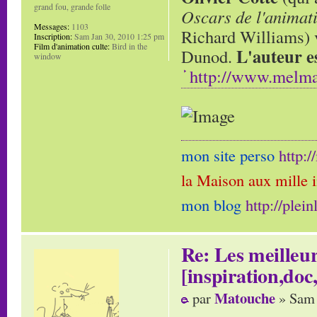
grand fou, grande folle
Oscars de l'animat
Messages:
1103
Richard Williams) v
Inscription:
Sam Jan 30, 2010 1:25 pm
Film d'animation culte:
Bird in the
L'auteur e
Dunod.
window
http://www.melma
mon site perso
http:
la Maison aux mille 
mon blog
http://plei
Re: Les meilleur
[inspiration,doc,
Matouche
par
» Sam 