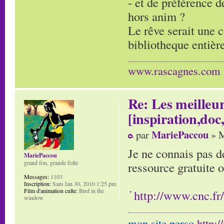
- et de préférence d
hors anim ?
Le rêve serait une c
bibliotheque entière
www.rascagnes.com
Re: Les meilleur
[inspiration,doc,
MariePaccou
par
» M
Je ne connais pas d
MariePaccou
grand fou, grande folle
ressource gratuite 
Messages:
1103
Inscription:
Sam Jan 30, 2010 1:25 pm
Film d'animation culte:
Bird in the
http://www.cnc.fr
window
mon site perso
http: