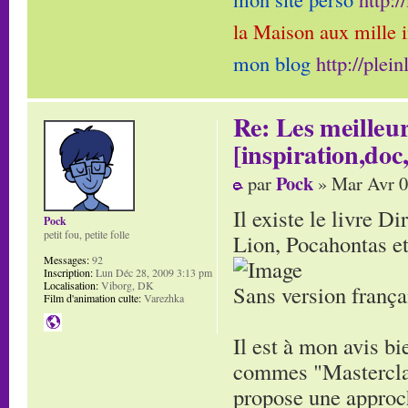
la Maison aux mille 
mon blog
http://plei
Re: Les meilleur
[inspiration,doc,
Pock
par
» Mar Avr 0
Il existe le livre D
Pock
petit fou, petite folle
Lion, Pocahontas et
Messages:
92
Inscription:
Lun Déc 28, 2009 3:13 pm
Localisation:
Viborg, DK
Sans version frança
Film d'animation culte:
Varezhka
Il est à mon avis b
commes "Masterclass
propose une approch