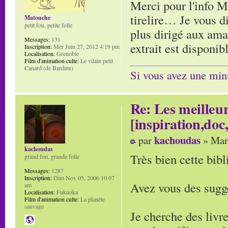
Merci pour l'info M
tirelire… Je vous di
Matouche
petit fou, petite folle
plus dirigé aux am
Messages:
131
extrait est disponib
Inscription:
Mer Juin 27, 2012 4:19 pm
Localisation:
Grenoble
Film d'animation culte:
Le vilain petit
Canard (de Bardine)
Si vous avez une minu
Re: Les meilleur
[inspiration,doc,
kachoudas
par
» Mar
kachoudas
Très bien cette bibl
grand fou, grande folle
Messages:
1287
Inscription:
Dim Nov 05, 2006 10:07
Avez vous des sugge
am
Localisation:
Fukuoka
Film d'animation culte:
La planète
sauvage
Je cherche des livr