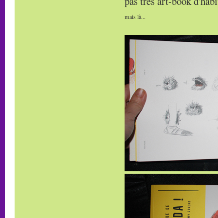
pas très art-book d'habit
mais là...