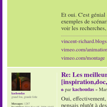
Et oui. C'est génial
exemples de scénario
voir les recherches, 
vincent-richard.blogs
vimeo.com/animatio
vimeo.com/montage
Re: Les meilleur
[inspiration,doc,
kachoudas
par
» Mar
kachoudas
Oui, effectivement, 
grand fou, grande folle
pensais plutôt à des
Messages:
1287
Inscription:
Dim Nov 05, 2006 10:07