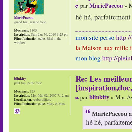
MariePaccou
par
» M
hé hé, parfaitement
MariePaccou
grand fou, grande folle
Messages:
1103
Inscription:
Sam Jan 30, 2010 1:25 pm
mon site perso
http:
Film d'animation culte:
Bird in the
window
la Maison aux mille 
mon blog
http://plei
Re: Les meilleur
blinkity
petit fou, petite folle
[inspiration,doc,
Messages:
125
blinkity
par
» Mar Av
Inscription:
Mer Mai 02, 2007 7:12 am
Localisation:
Aubervilliers
Film d'animation culte:
Mary et Max
MariePaccou a 
hé hé, parfaitem