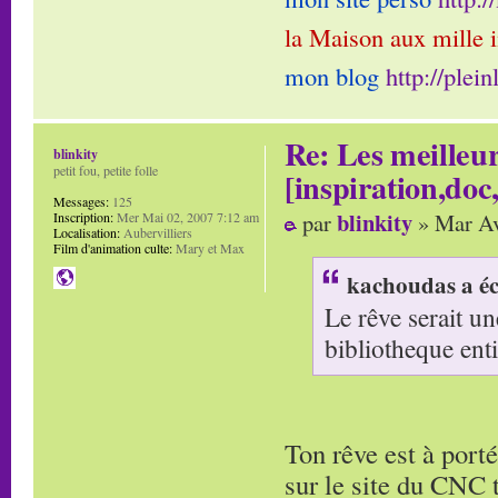
la Maison aux mille 
mon blog
http://plei
Re: Les meilleur
blinkity
petit fou, petite folle
[inspiration,doc,
Messages:
125
blinkity
par
» Mar Av
Inscription:
Mer Mai 02, 2007 7:12 am
Localisation:
Aubervilliers
Film d'animation culte:
Mary et Max
kachoudas a éc
Le rêve serait un
bibliotheque enti
Ton rêve est à porté
sur le site du CNC 