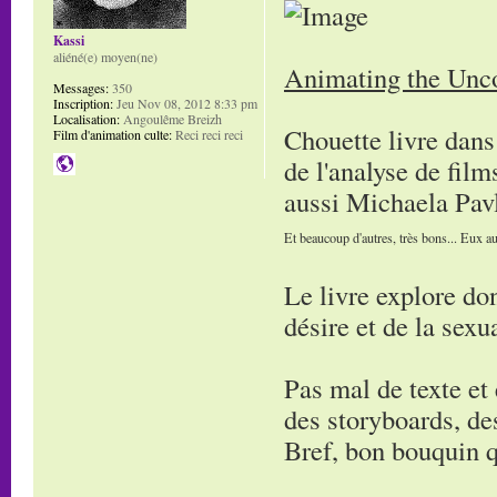
Kassi
aliéné(e) moyen(ne)
Animating the Unco
Messages:
350
Inscription:
Jeu Nov 08, 2012 8:33 pm
Localisation:
Angoulême Breizh
Chouette livre dans 
Film d'animation culte:
Reci reci reci
de l'analyse de film
aussi Michaela Pav
Et beaucoup d'autres, très bons... Eux au
Le livre explore don
désire et de la sexua
Pas mal de texte et e
des storyboards, des
Bref, bon bouquin q