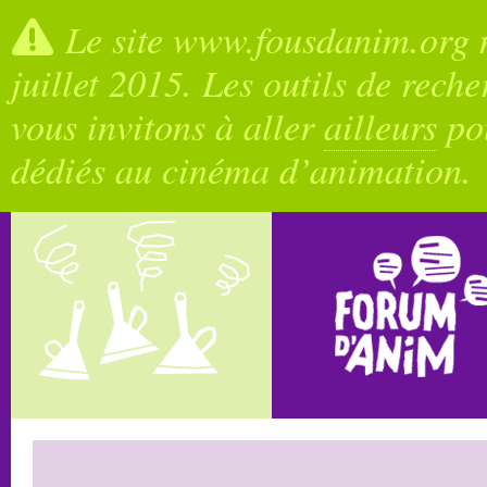
Le site www.fousdanim.org n
juillet 2015. Les outils de rech
vous invitons à aller
ailleurs
pou
dédiés au cinéma d’animation.