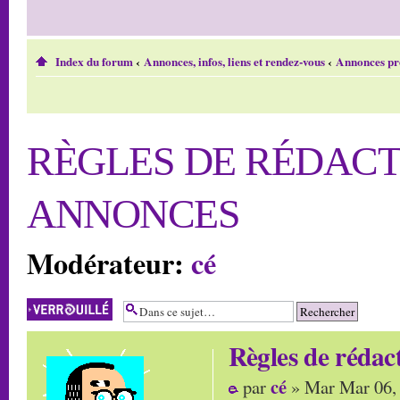
Index du forum
‹
Annonces, infos, liens et rendez-vous
‹
Annonces prof
RÈGLES DE RÉDACT
ANNONCES
Modérateur:
cé
Sujet verrouillé
Règles de rédac
cé
par
» Mar Mar 06,