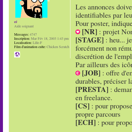
Les annonces doiven
identifiables par leu
Pour poster, indique
cé
Aide soignant
[NR]
: projet No
Messages:
4747
[STAGE]
: heu... j
Inscription:
Mar Fév 18, 2003 1:43 pm
Localisation:
Lille-F
forcément non rémun
Film d'animation culte:
Chicken Scratch
discrétion de l'empl
Par ailleurs des ic
[JOB]
: offre d'
durables, préciser l
[PRESTA]
: demand
en freelance.
[CS]
: pour propose
propre parcours
[ECH]
: pour propo