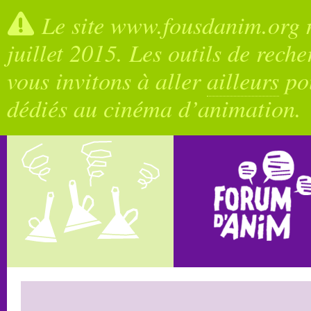
Le site www.fousdanim.org n
juillet 2015. Les outils de rech
vous invitons à aller
ailleurs
pou
dédiés au cinéma d’animation.