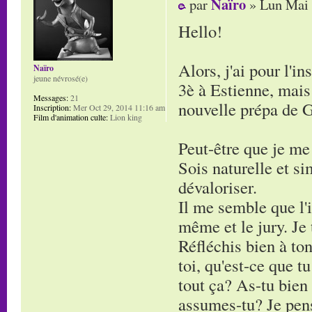
Naïro
par
» Lun Mai 
Hello!
Alors, j'ai pour l'i
Naïro
jeune névrosé(e)
3è à Estienne, mais 
Messages:
21
nouvelle prépa de G
Inscription:
Mer Oct 29, 2014 11:16 am
Film d'animation culte:
Lion king
Peut-être que je me
Sois naturelle et si
dévaloriser.
Il me semble que l'i
même et le jury. Je 
Réfléchis bien à ton
toi, qu'est-ce que t
tout ça? As-tu bien
assumes-tu? Je pense