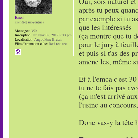
Oui, sois naturel et
après tu peux quand
par exemple si tu as
Kassi
aliéné(e) moyen(ne)
que les intéressés
Messages:
350
(ça montre que tu d
Inscription:
Jeu Nov 08, 2012 8:33 pm
Localisation:
Angoulême Breizh
pour le jury à feuill
Film d'animation culte:
Reci reci reci
et puis si t'as des 
amène les, même si 
Et à l'emca c'est 30
tu ne te fais pas avo
(ça m'est arrivé aux
l'usine au concours, 
Donc vas-y la tête 