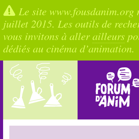
Le site www.fousdanim.org n
juillet 2015. Les outils de rech
vous invitons à aller
ailleurs
pou
dédiés au cinéma d’animation.