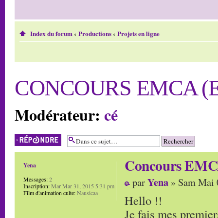
Index du forum
‹
Productions
‹
Projets en ligne
CONCOURS EMCA (E
Modérateur:
cé
Répondre
Concours EMCA
Yena
Yena
Messages:
2
par
» Sam Mai 
Inscription:
Mar Mar 31, 2015 5:31 pm
Film d'animation culte:
Nausicaa
Hello !!
Je fais mes premiers