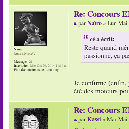
Re: Concours E
Naïro
par
» Lun Mai 
cé a écrit:
Reste quand même
Naïro
passionné, ça pa
jeune névrosé(e)
Messages:
21
Inscription:
Mer Oct 29, 2014 11:16 am
Film d'animation culte:
Lion king
Je confirme (enfin,
été des moteurs po
Re: Concours E
Kassi
par
» Mar Mai 