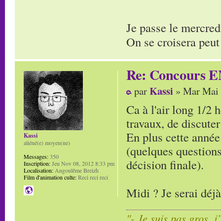
Je passe le mercred
On se croisera peut
Re: Concours E
Kassi
par
» Mar Mai 
Ca à l'air long 1/2 
travaux, de discuter
En plus cette année 
Kassi
aliéné(e) moyen(ne)
(quelques questions
Messages:
350
décision finale).
Inscription:
Jeu Nov 08, 2012 8:33 pm
Localisation:
Angoulême Breizh
Film d'animation culte:
Reci reci reci
Midi ? Je serai déj
"- Je suis pas gros, j