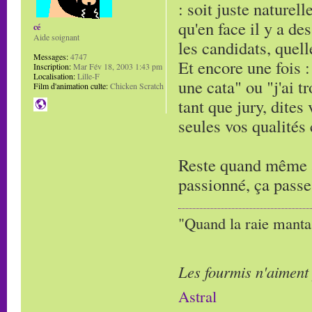
: soit juste naturell
qu'en face il y a de
cé
Aide soignant
les candidats, quell
Messages:
4747
Et encore une fois : 
Inscription:
Mar Fév 18, 2003 1:43 pm
Localisation:
Lille-F
une cata" ou "j'ai t
Film d'animation culte:
Chicken Scratch
tant que jury, dites
seules vos qualités
Reste quand même à 
passionné, ça passe
"Quand la raie manta,
Les fourmis n'aiment
Astral