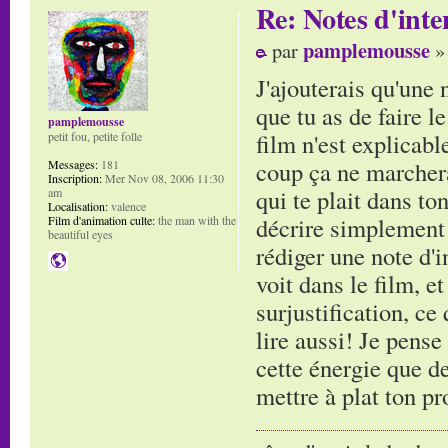
Re: Notes d'inte
pamplemousse
par
»
J'ajouterais qu'une n
que tu as de faire l
pamplemousse
film n'est explicab
petit fou, petite folle
coup ça ne marcher
Messages:
181
Inscription:
Mer Nov 08, 2006 11:30
qui te plait dans to
am
Localisation:
valence
décrire simplement
Film d'animation culte:
the man with the
beautiful eyes
rédiger une note d'i
voit dans le film, et
surjustification, ce
lire aussi! Je pense
cette énergie que d
mettre à plat ton pr