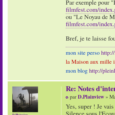
Par exemple pour "
filmfest.com/ind
ou "Le Noyau de 
filmfest.com/ind
Bref, je te laisse fou
mon site perso
http:
la Maison aux mille 
mon blog
http://plei
Re: Notes d'inte
D.Plainview
par
» Ma
Yes, super ! Je vais
Silence sous l'Ecor
D.Plainview