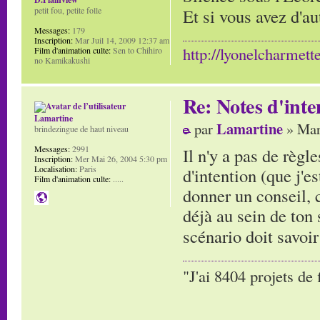
petit fou, petite folle
Et si vous avez d'a
Messages:
179
Inscription:
Mar Juil 14, 2009 12:37 am
http://lyonelcharmett
Film d'animation culte:
Sen to Chihiro
no Kamikakushi
Re: Notes d'inte
Lamartine
Lamartine
par
» Mar
brindezingue de haut niveau
Messages:
2991
Il n'y a pas de règl
Inscription:
Mer Mai 26, 2004 5:30 pm
Localisation:
Paris
d'intention (que j'e
Film d'animation culte:
.....
donner un conseil, c
déjà au sein de ton 
scénario doit savoi
"J'ai 8404 projets de 