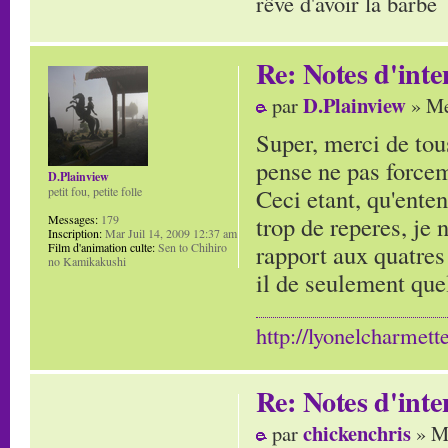
rêve d'avoir la barbe
Re: Notes d'inte
D.Plainview
par
» Me
Super, merci de tous
pense ne pas forceme
D.Plainview
Ceci etant, qu'ente
petit fou, petite folle
trop de reperes, je n
Messages:
179
Inscription:
Mar Juil 14, 2009 12:37 am
rapport aux quatres
Film d'animation culte:
Sen to Chihiro
no Kamikakushi
il de seulement que
http://lyonelcharmett
Re: Notes d'inte
chickenchris
par
» Me