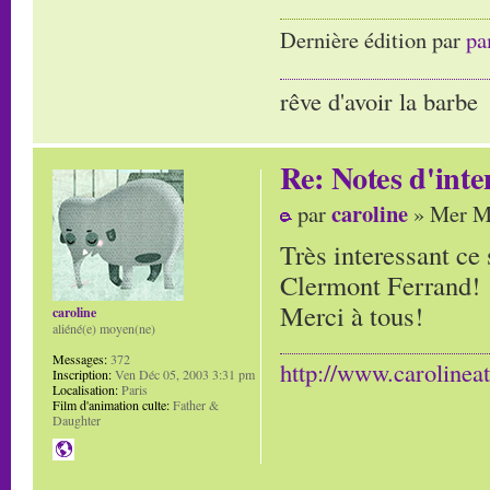
Dernière édition par
pa
rêve d'avoir la barbe
Re: Notes d'inte
caroline
par
» Mer Ma
Très interessant ce 
Clermont Ferrand!
Merci à tous!
caroline
aliéné(e) moyen(ne)
Messages:
372
http://www.carolinea
Inscription:
Ven Déc 05, 2003 3:31 pm
Localisation:
Paris
Film d'animation culte:
Father &
Daughter