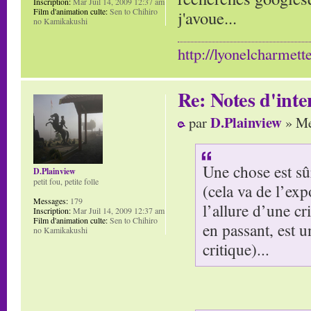
Inscription:
Mar Juil 14, 2009 12:37 am
Film d'animation culte:
Sen to Chihiro
j'avoue...
no Kamikakushi
http://lyonelcharmett
Re: Notes d'inte
D.Plainview
par
» Me
Une chose est sû
D.Plainview
petit fou, petite folle
(cela va de l’ex
Messages:
179
l’allure d’une cri
Inscription:
Mar Juil 14, 2009 12:37 am
Film d'animation culte:
Sen to Chihiro
en passant, est u
no Kamikakushi
critique)...