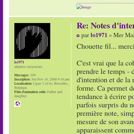
Re: Notes d'inte
lo1971
par
» Mer Mai
Chouette fil... merc
C'est vrai que la co
lo1971
aliéné(e) moyen(ne)
prendre le temps - 
Messages:
249
d'intention et de la
Inscription:
Jeu Nov 16, 2006 9:16 pm
Localisation:
Ligne 2 (et 6), Bruxelles,
forme. Ca permet de 
Belgique.
Film d'animation culte:
Father and
tendance à écrire p
daughter
parfois surpris du 
première note, simpl
mesure de son avanc
apparaissent comme 