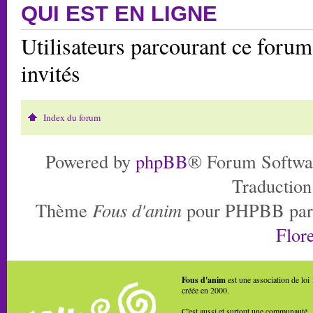
QUI EST EN LIGNE
Utilisateurs parcourant ce forum:
invités
Index du forum
Powered by
phpBB
® Forum Softwa
Traduction
Thème
Fous d'anim
pour PHPBB pa
Flore
Fous d'anim
est une association de loi
créée en 2000.
C'est aussi et surtout une communauté