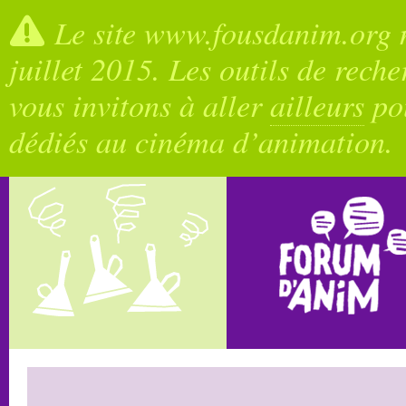
Le site www.fousdanim.org n
juillet 2015. Les outils de rech
vous invitons à aller
ailleurs
pou
dédiés au cinéma d’animation.