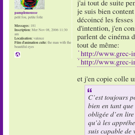
j'ai tout de suite pe
je suis bien content
pamplemousse
décoincé les fesses 
petit fou, petite folle
d'intention, j'en con
Messages:
181
Inscription:
Mer Nov 08, 2006 11:30
parlent de cinéma de
am
Localisation:
valence
tout de même:
Film d'animation culte:
the man with the
beautiful eyes
http://www.grec-in
http://www.grec-in
et j'en copie colle 
C’est toujours p
bien en tant que
obligée d’en lire
qu’à les appréhen
suis capable de