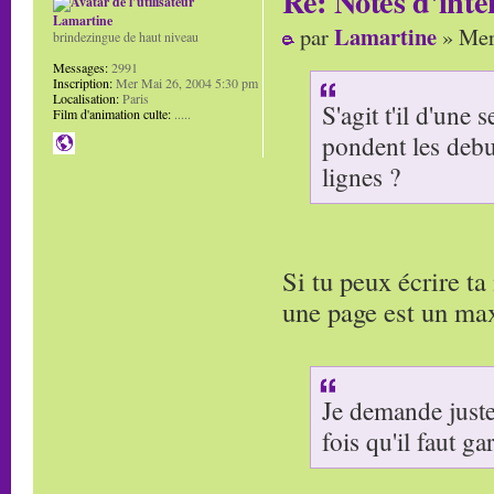
Re: Notes d'inte
Lamartine
Lamartine
par
» Mer
brindezingue de haut niveau
Messages:
2991
Inscription:
Mer Mai 26, 2004 5:30 pm
Localisation:
Paris
S'agit t'il d'une
Film d'animation culte:
.....
pondent les debu
lignes ?
Si tu peux écrire ta
une page est un m
Je demande juste 
fois qu'il faut ga