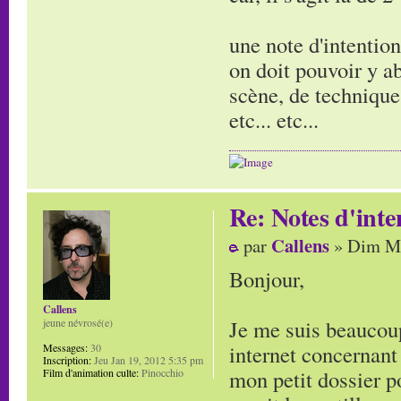
une note d'intentio
on doit pouvoir y a
scène, de technique
etc... etc...
Re: Notes d'inte
Callens
par
» Dim Ma
Bonjour,
Callens
Je me suis beaucoup
jeune névrosé(e)
internet concernant
Messages:
30
Inscription:
Jeu Jan 19, 2012 5:35 pm
mon petit dossier p
Film d'animation culte:
Pinocchio