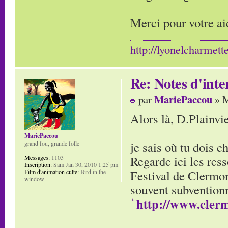
Merci pour votre ai
http://lyonelcharmett
Re: Notes d'inte
MariePaccou
par
» M
Alors là, D.Plainvi
MariePaccou
je sais où tu dois c
grand fou, grande folle
Regarde ici les res
Messages:
1103
Inscription:
Sam Jan 30, 2010 1:25 pm
Festival de Clermont
Film d'animation culte:
Bird in the
window
souvent subventionn
http://www.cler