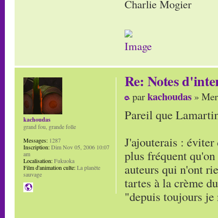
Charlie Mogier
Re: Notes d'inte
kachoudas
par
» Mer
Pareil que Lamartine
kachoudas
grand fou, grande folle
J'ajouterais : éviter
Messages:
1287
Inscription:
Dim Nov 05, 2006 10:07
plus fréquent qu'on 
am
Localisation:
Fukuoka
auteurs qui n'ont ri
Film d'animation culte:
La planète
sauvage
tartes à la crème du
"depuis toujours je 