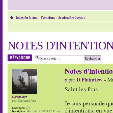
Index du forum
‹
Technique
‹
Section Production
NOTES D'INTENTIO
Répondre
Notes d'intenti
D.Plainview
par
» Ma
Salut les fous!
D.Plainview
petit fou, petite folle
Je suis persuadé que
Messages:
179
d'intentions, en vue
Inscription:
Mar Juil 14, 2009 12:37 am