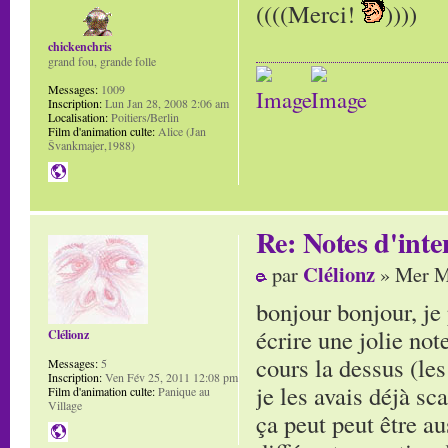
((((Merci!
))))
chickenchris
grand fou, grande folle
Messages:
1009
Inscription:
Lun Jan 28, 2008 2:06 am
Localisation:
Poitiers/Berlin
Film d'animation culte:
Alice (Jan
Švankmajer,1988)
Re: Notes d'inte
Clélionz
par
» Mer M
bonjour bonjour, je
écrire une jolie note
Clélionz
cours la dessus (le
Messages:
5
Inscription:
Ven Fév 25, 2011 12:08 pm
je les avais déjà sc
Film d'animation culte:
Panique au
Village
ça peut peut être au