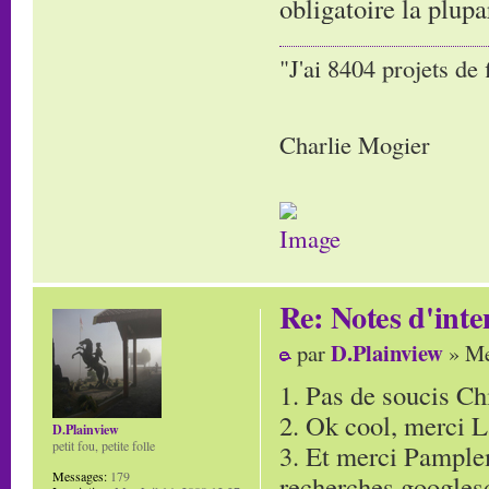
obligatoire la plupa
"J'ai 8404 projets de 
Charlie Mogier
Re: Notes d'inte
D.Plainview
par
» Me
1. Pas de soucis Chi
2. Ok cool, merci L
D.Plainview
petit fou, petite folle
3. Et merci Pamplem
Messages:
179
recherches googlesq