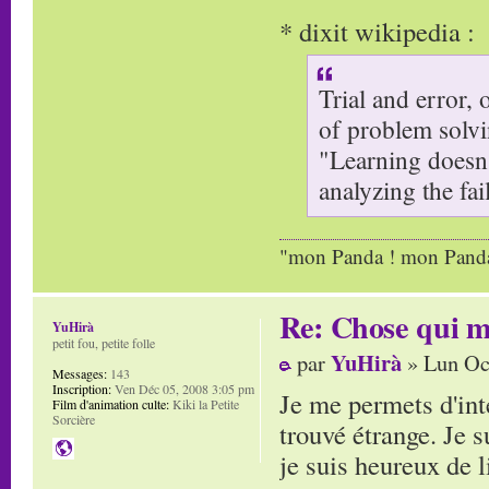
* dixit wikipedia :
Trial and error, 
of problem solvi
"Learning doesn'
analyzing the fa
"mon Panda ! mon Panda 
Re: Chose qui m'
YuHirà
petit fou, petite folle
YuHirà
par
» Lun Oc
Messages:
143
Inscription:
Ven Déc 05, 2008 3:05 pm
Je me permets d'inte
Film d'animation culte:
Kiki la Petite
Sorcière
trouvé étrange. Je s
je suis heureux de l