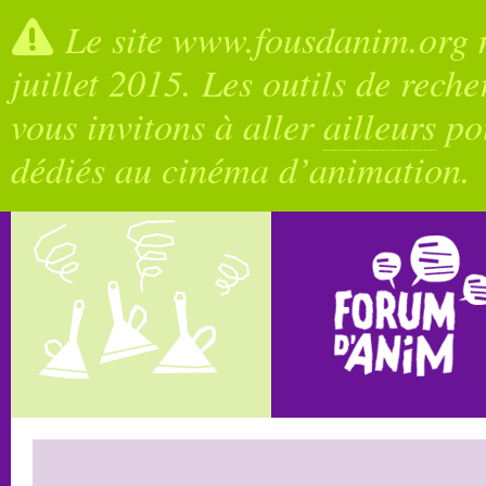
Le site www.fousdanim.org n
juillet 2015. Les outils de rech
vous invitons à aller
ailleurs
pou
dédiés au cinéma d’animation.