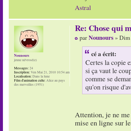
Astral
Re: Chose qui m'
Nounours
par
» Dim 
cé a écrit:
Nounours
jeune névrosé(e)
Certes la copie 
Messages:
24
si ça vaut le cou
Inscription:
Ven Mai 21, 2010 10:54 am
Localisation:
Dans la lune
comme se demande
Film d'animation culte:
Alice au pays
des merveilles (1951)
qu'on risque d'av
Attention, je ne me
mise en ligne sur le