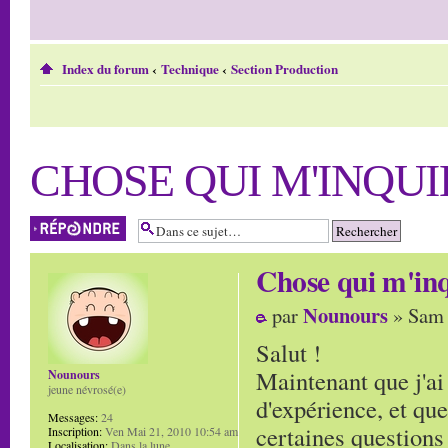
Index du forum
‹
Technique
‹
Section Production
CHOSE QUI M'INQUIÈ
Répondre
Chose qui m'inqu
Nounours
par
» Sam 
Salut !
Maintenant que j'ai 
Nounours
jeune névrosé(e)
d'expérience, et que
Messages:
24
certaines questions
Inscription:
Ven Mai 21, 2010 10:54 am
Localisation:
Dans la lune