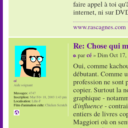
faire appel à toi qu
internet, ni sur DVD
www.rascagnes.com
Re: Chose qui m'
cé
par
» Dim Oct 17,
Oui, comme kachouda
débutant. Comme une
profession ne sont p
cé
Aide soignant
copier. Surtout la n
Messages:
4747
graphique - notamme
Inscription:
Mar Fév 18, 2003 1:43 pm
Localisation:
Lille-F
d'
influence
- contrai
Film d'animation culte:
Chicken Scratch
entiers de livres co
Maggiori où on senta