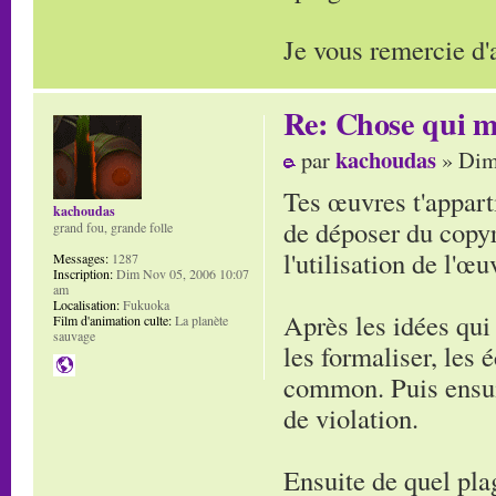
Je vous remercie d'
Re: Chose qui m'
kachoudas
par
» Dim
Tes œuvres t'apparti
kachoudas
de déposer du copyr
grand fou, grande folle
l'utilisation de l'œ
Messages:
1287
Inscription:
Dim Nov 05, 2006 10:07
am
Localisation:
Fukuoka
Après les idées qui 
Film d'animation culte:
La planète
sauvage
les formaliser, les 
common. Puis ensuit
de violation.
Ensuite de quel pla