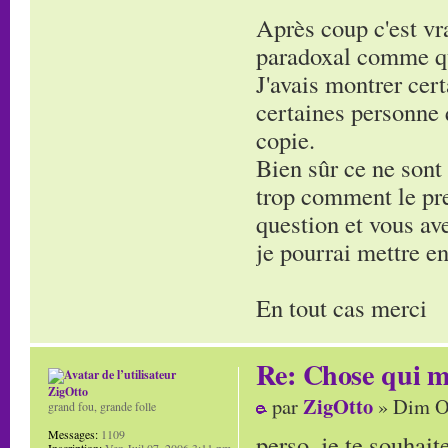
Après coup c'est vra
paradoxal comme qu
J'avais montrer cer
certaines personne 
copie.
Bien sûr ce ne sont 
trop comment le pre
question et vous av
je pourrai mettre en
En tout cas merci
Re: Chose qui m'
ZigOtto
ZigOtto
par
» Dim Oc
grand fou, grande folle
Messages:
1109
perso, je te souhait
Inscription:
Ven Juil 07, 2006 3:11 pm