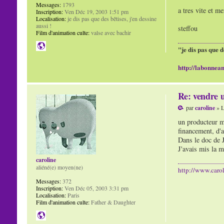
Messages:
1793
a tres vite et me
Inscription:
Ven Déc 19, 2003 1:51 pm
Localisation:
je dis pas que des bêtises, j'en dessine
aussi !
steffou
Film d'animation culte:
valse avec bachir
"je dis pas que d
http://labonnean
Re: vendre u
par
caroline
» L
un producteur me
financement, d'ai
Dans le doc de J
J'avais mis la m
caroline
aliéné(e) moyen(ne)
http://www.carol
Messages:
372
Inscription:
Ven Déc 05, 2003 3:31 pm
Localisation:
Paris
Film d'animation culte:
Father & Daughter