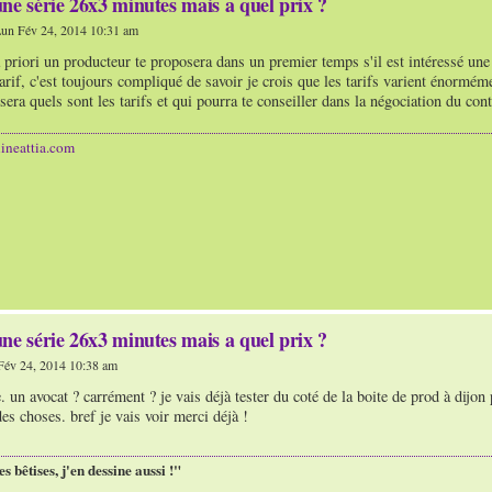
ne série 26x3 minutes mais a quel prix ?
un Fév 24, 2014 10:31 am
 priori un producteur te proposera dans un premier temps s'il est intéressé une o
arif, c'est toujours compliqué de savoir je crois que les tarifs varient énormémen
sera quels sont les tarifs et qui pourra te conseiller dans la négociation du cont
ineattia.com
ne série 26x3 minutes mais a quel prix ?
év 24, 2014 10:38 am
. un avocat ? carrément ? je vais déjà tester du coté de la boite de prod à dijon 
s choses. bref je vais voir merci déjà !
es bêtises, j'en dessine aussi !"