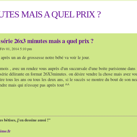
TES MAIS A QUEL PRIX ?
série 26x3 minutes mais a quel prix ?
Fév 01, 2014 5:10 pm
 après un an de grossesse notre bébé va voir le jour.
 mois , avec un rendez vous auprès d'un succursale d'une boite parisienne dans ma
série délirante en format 26X3minutes. on désire vendre la chose mais avez vous
ire tous les ans ou tous les deux ans, si le succès se montre du bout de son nez,
endre mais qui n'essaye pas après tout ^^
es bêtises, j'en dessine aussi !"
ime.fr