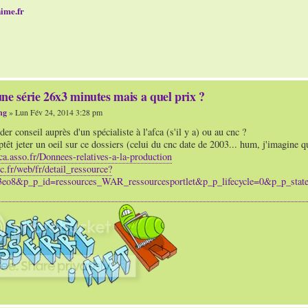
ime.fr
ne série 26x3 minutes mais a quel prix ?
ng
» Lun Fév 24, 2014 3:28 pm
er conseil auprès d'un spécialiste à l'afca (s'il y a) ou au cnc ?
ptêt jeter un oeil sur ce dossiers (celui du cnc date de 2003... hum, j'imagine q
ca.asso.fr/Donnees-relatives-a-la-production
c.fr/web/fr/detail_ressource?
3eo8&p_p_id=ressources_WAR_ressourcesportlet&p_p_lifecycle=0&p_p_