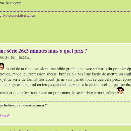
pas beaucoup.
ective.com/clairesichez
ne série 26x3 minutes mais a quel prix ?
év 24, 2014 10:22 am
merci de ta réponse. alors une bible graphique, avec scénario du premier ép
iques, model et expression sheets. bref ça n'a pas l'air facile de mettre un chif
rojet de série de format très court, je ne sais pas du tout ce que cela peux repr
t mieux gérer une prod en temps que réal ou vendre la chose. bref un peu perdu,
ecteur et donc c'est tout nouveau pour nous, le scénariste et moi même
es bêtises, j'en dessine aussi !"
ime.fr