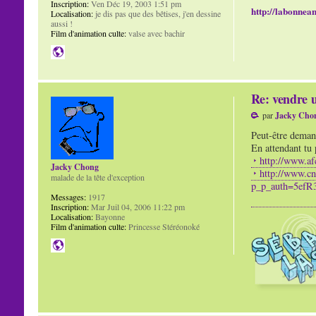
Inscription:
Ven Déc 19, 2003 1:51 pm
http://labonnean
Localisation:
je dis pas que des bêtises, j'en dessine
aussi !
Film d'animation culte:
valse avec bachir
Re: vendre u
par
Jacky Cho
Peut-être demand
En attendant tu 
http://www.af
Jacky Chong
http://www.cn
malade de la tête d'exception
p_p_auth=5efR
Messages:
1917
Inscription:
Mar Juil 04, 2006 11:22 pm
Localisation:
Bayonne
Film d'animation culte:
Princesse Stéréonoké