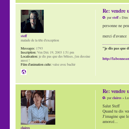
Re: vendre u
par
steff
» Dim 
personne ne peux
merci d'avance
steff
malade de la tête d'exception
"je dis pas que d
Messages:
1793
Inscription:
Ven Déc 19, 2003 1:51 pm
Localisation:
je dis pas que des bêtises, j'en dessine
http://labonnean
aussi !
Film d'animation culte:
valse avec bachir
Re: vendre u
par
claires
» Lu
Salut Steff
Quand tu dis ven
J'imagine que le
amorcé...
claires