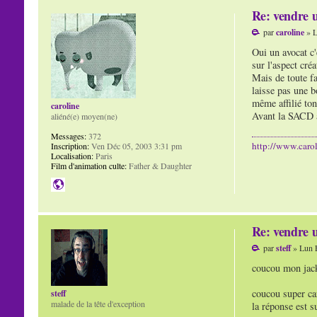
Re: vendre u
par
caroline
» L
Oui un avocat c'
sur l'aspect créa
Mais de toute fa
laisse pas une b
même affilié ton
caroline
Avant la SACD av
aliéné(e) moyen(ne)
Messages:
372
http://www.carol
Inscription:
Ven Déc 05, 2003 3:31 pm
Localisation:
Paris
Film d'animation culte:
Father & Daughter
Re: vendre u
par
steff
» Lun 
coucou mon jacky
coucou super car
steff
malade de la tête d'exception
la réponse est s