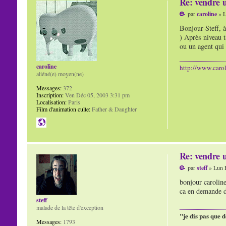
Re: vendre u
par
caroline
» L
Bonjour Steff, à
) Après niveau t
ou un agent qui 
caroline
http://www.carol
aliéné(e) moyen(ne)
Messages:
372
Inscription:
Ven Déc 05, 2003 3:31 pm
Localisation:
Paris
Film d'animation culte:
Father & Daughter
Re: vendre u
par
steff
» Lun F
bonjour caroline
ca en demande de
steff
malade de la tête d'exception
"je dis pas que d
Messages:
1793