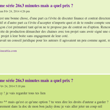
ne série 26x3 minutes mais a quel prix ?
un Fév 24, 2014 4:26 pm
est une bonne chose, d'une part ca t'évite de discuter finance et contrat direct
tif et d'autre part ca t'évite d'accepter n'importe quoi et de te rendre compte seu
çon c'est prématuré tant qu'on ne te propose pas de contrat ou d'option. Rencontr
oite de production démarcher des chaines avec ton projet sans avoir signé une o
 projet à leur boite sans engagement de leur coté.
ait un conseil juridique pour les auteurs il agissaient un peu comme agent, mai
ineattia.com
ne série 26x3 minutes mais a quel prix ?
Fév 24, 2014 5:18 pm
 ! je vais regarder tous tes lien
o ^^ mais qu'est ce qu'une option ? tu veux dire les droits d'auteur a garder ?
urement dans la doc de mon bon jacky donc je vais aller jeter un coup œil