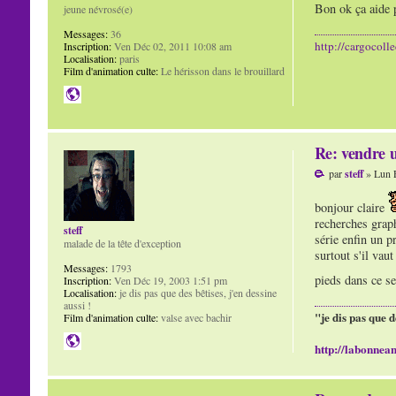
Bon ok ça aide 
jeune névrosé(e)
Messages:
36
http://cargocoll
Inscription:
Ven Déc 02, 2011 10:08 am
Localisation:
paris
Film d'animation culte:
Le hérisson dans le brouillard
Re: vendre u
par
steff
» Lun F
bonjour claire
recherches graph
steff
série enfin un p
malade de la tête d'exception
surtout s'il vau
Messages:
1793
pieds dans ce s
Inscription:
Ven Déc 19, 2003 1:51 pm
Localisation:
je dis pas que des bêtises, j'en dessine
aussi !
"je dis pas que d
Film d'animation culte:
valse avec bachir
http://labonnean