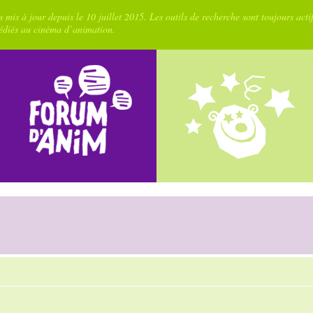
 mis à jour depuis le 10 juillet 2015. Les outils de recherche sont toujours acti
dédiés au cinéma d’animation.