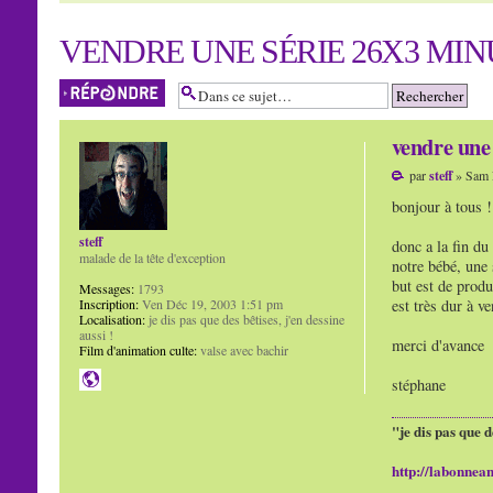
VENDRE UNE SÉRIE 26X3 MINU
Répondre
vendre une 
par
steff
» Sam 
bonjour à tous !
steff
donc a la fin du
malade de la tête d'exception
notre bébé, une 
but est de produ
Messages:
1793
Inscription:
Ven Déc 19, 2003 1:51 pm
est très dur à v
Localisation:
je dis pas que des bêtises, j'en dessine
aussi !
merci d'avance
Film d'animation culte:
valse avec bachir
stéphane
"je dis pas que d
http://labonnean