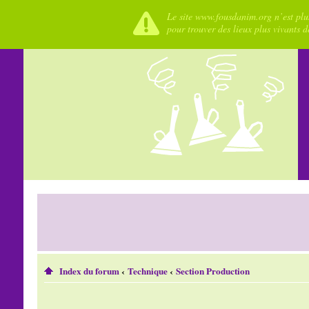
Le site www.fousdanim.org n’est plus
pour trouver des lieux plus vivants 
Index du forum
‹
Technique
‹
Section Production