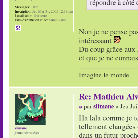
répondre à côté 
Messages:
1095
Inscription:
Jeu Mar 31, 2005 12:38 pm
Localisation:
Sur terre
Film d'animation culte:
Mind Game
Non je ne pense pas.
intéressant
Du coup grâce aux l
et que je ne connais
Imagine le monde
Re: Mathieu Alv
slimane
par
» Jeu Jui
Ha lala comme je te
tellement chargées 
slimane
dans un futur proche
jeune névrosé(e)