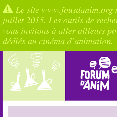
Le site www.fousdanim.org n
juillet 2015. Les outils de rech
vous invitons à aller
ailleurs
pou
dédiés au cinéma d’animation.