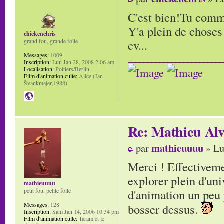
C'est bien!Tu comme
Y'a plein de choses!
chickenchris
cv...
grand fou, grande folle
Messages:
1009
Inscription:
Lun Jan 28, 2008 2:06 am
Localisation:
Poitiers/Berlin
Film d'animation culte:
Alice (Jan
Švankmajer,1988)
Re: Mathieu Alv
mathieuuuu
par
» Lu
Merci ! Effectivemen
explorer plein d'un
mathieuuuu
d'animation un peu 
petit fou, petite folle
Messages:
128
bosser dessus.
Inscription:
Sam Jan 14, 2006 10:34 pm
Film d'animation culte:
Taram et le