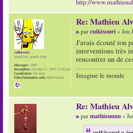
http://www.mathieua
Re: Mathieu Alv
cuikisouri
par
» Jeu 
J'avais écouté ton p
interventions très i
cuikisouri
rencontrer un de ces
grand fou, grande folle
Messages:
1095
Inscription:
Jeu Mar 31, 2005 12:38 pm
Localisation:
Sur terre
Imagine le monde
Film d'animation culte:
Mind Game
Re: Mathieu Alv
mathieuuuu
par
» Je
cuikisouri a écr