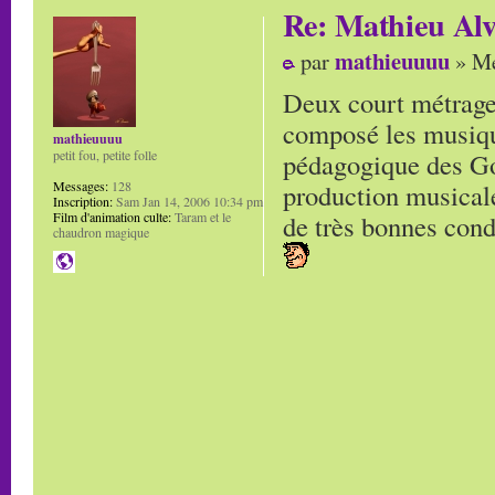
Re: Mathieu Alv
mathieuuuu
par
» Me
Deux court métrage
composé les musique
mathieuuuu
pédagogique des Gob
petit fou, petite folle
production musicale
Messages:
128
Inscription:
Sam Jan 14, 2006 10:34 pm
de très bonnes cond
Film d'animation culte:
Taram et le
chaudron magique