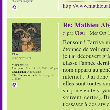
chaudron magique
http://www.mathieua
Re: Mathieu Alv
Clou
par
» Mer Oct 1
Bonsoir ! J'arrive 
étonnée de voir que
je t'ai découvert gr
Clou
jeune névrosé(e)
classe l'année derni
Messages:
42
nom apparu au génér
Inscription:
Mar Juin 10, 2008 1:45 pm
Localisation:
Angoulême
internet... J'ai don
Film d'animation culte:
Le voyage de
Chihiro
elles sont toutes s
surprise en te voyan
souvent, certes). Br
t'essayer à des styl