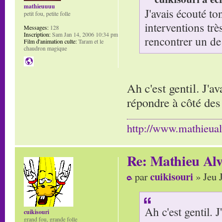
mathieuuuu
J'avais écouté to
petit fou, petite folle
interventions trè
Messages:
128
Inscription:
Sam Jan 14, 2006 10:34 pm
rencontrer un de 
Film d'animation culte:
Taram et le
chaudron magique
Ah c'est gentil. J'a
répondre à côté des
http://www.mathieua
Re: Mathieu Alv
cuikisouri
par
» Jeu 
Ah c'est gentil. 
cuikisouri
grand fou, grande folle