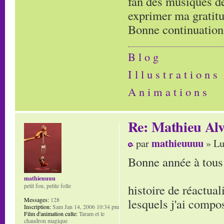
fan des musiques de
exprimer ma gratitud
Bonne continuation
B l o g
I l l u s t r a t i o n s
A n i m a t i o n s
Re: Mathieu Alv
mathieuuuu
par
» Lu
Bonne année à tous 
mathieuuuu
histoire de réactual
petit fou, petite folle
lesquels j'ai compo
Messages:
128
Inscription:
Sam Jan 14, 2006 10:34 pm
Film d'animation culte:
Taram et le
chaudron magique