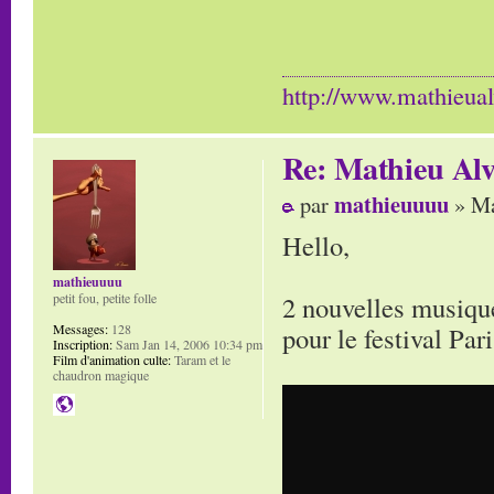
http://www.mathieua
Re: Mathieu Alv
mathieuuuu
par
» Ma
Hello,
mathieuuuu
2 nouvelles musique
petit fou, petite folle
pour le festival Par
Messages:
128
Inscription:
Sam Jan 14, 2006 10:34 pm
Film d'animation culte:
Taram et le
chaudron magique