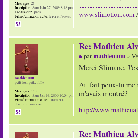
Messages:
28
Inscription:
Sam Juin 27, 2009 8:18 pm
Localisation:
paris
www.slimotion.com
Film d'animation culte:
le roi et l'oiseau
Re: Mathieu Alv
mathieuuuu
par
» Ve
Merci Slimane. J'es
mathieuuuu
Au fait peux-tu me 
petit fou, petite folle
m'avais montré?
Messages:
128
Inscription:
Sam Jan 14, 2006 10:34 pm
Film d'animation culte:
Taram et le
chaudron magique
http://www.mathieua
Re: Mathieu Alv