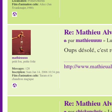
Localisation:
Poitiers/Berlin
Film d'animation culte:
Alice (Jan
Švankmajer,1988)
Re: Mathieu Alv
mathieuuuu
par
» Lu
Oups désolé, c'est 
mathieuuuu
petit fou, petite folle
http://www.mathieua
Messages:
128
Inscription:
Sam Jan 14, 2006 10:34 pm
Film d'animation culte:
Taram et le
chaudron magique
Re: Mathieu Alv
chickenchris
par
» Lu