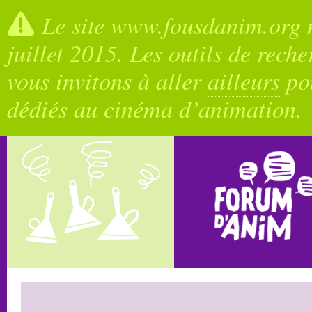
Le site www.fousdanim.org n
juillet 2015. Les outils de rech
vous invitons à aller
ailleurs
pou
dédiés au cinéma d’animation.