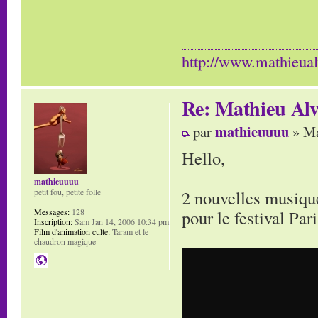
http://www.mathieua
Re: Mathieu Alv
mathieuuuu
par
» Ma
Hello,
mathieuuuu
2 nouvelles musique
petit fou, petite folle
pour le festival Par
Messages:
128
Inscription:
Sam Jan 14, 2006 10:34 pm
Film d'animation culte:
Taram et le
chaudron magique