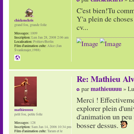
C'est bien!Tu comme
Y'a plein de choses!
chickenchris
cv...
grand fou, grande folle
Messages:
1009
Inscription:
Lun Jan 28, 2008 2:06 am
Localisation:
Poitiers/Berlin
Film d'animation culte:
Alice (Jan
Švankmajer,1988)
Re: Mathieu Alv
mathieuuuu
par
» Lu
Merci ! Effectivemen
explorer plein d'un
mathieuuuu
d'animation un peu 
petit fou, petite folle
Messages:
128
bosser dessus.
Inscription:
Sam Jan 14, 2006 10:34 pm
Film d'animation culte:
Taram et le