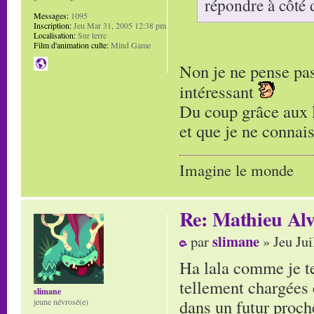
répondre à côté 
Messages:
1095
Inscription:
Jeu Mar 31, 2005 12:38 pm
Localisation:
Sur terre
Film d'animation culte:
Mind Game
Non je ne pense pas.
intéressant
Du coup grâce aux l
et que je ne connais
Imagine le monde
Re: Mathieu Alv
slimane
par
» Jeu Jui
Ha lala comme je te
tellement chargées 
slimane
dans un futur proche
jeune névrosé(e)