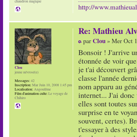
chaudron magique
http://www.mathieua
Re: Mathieu Alv
Clou
par
» Mer Oct 1
Bonsoir ! J'arrive 
étonnée de voir que
je t'ai découvert gr
Clou
jeune névrosé(e)
classe l'année derni
Messages:
42
nom apparu au génér
Inscription:
Mar Juin 10, 2008 1:45 pm
Localisation:
Angoulême
internet... J'ai don
Film d'animation culte:
Le voyage de
Chihiro
elles sont toutes s
surprise en te voyan
souvent, certes). Br
t'essayer à des styl