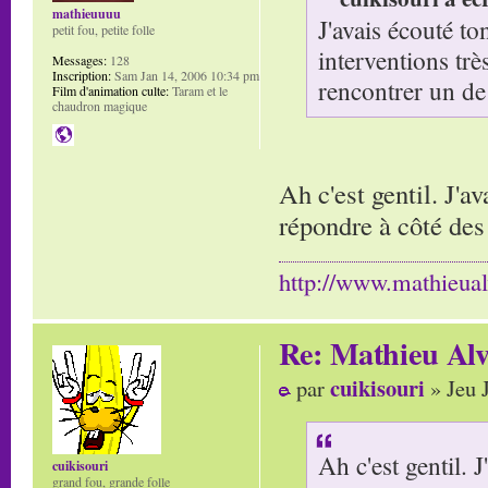
mathieuuuu
J'avais écouté to
petit fou, petite folle
interventions trè
Messages:
128
Inscription:
Sam Jan 14, 2006 10:34 pm
rencontrer un de 
Film d'animation culte:
Taram et le
chaudron magique
Ah c'est gentil. J'a
répondre à côté des
http://www.mathieua
Re: Mathieu Alv
cuikisouri
par
» Jeu 
Ah c'est gentil. 
cuikisouri
grand fou, grande folle