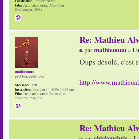
Localisation:
Poitiers/Berlin
Film d'animation culte:
Alice (Jan
Švankmajer,1988)
Re: Mathieu Alv
mathieuuuu
par
» Lu
Oups désolé, c'est 
mathieuuuu
petit fou, petite folle
http://www.mathieua
Messages:
128
Inscription:
Sam Jan 14, 2006 10:34 pm
Film d'animation culte:
Taram et le
chaudron magique
Re: Mathieu Alv
chickenchris
par
» Lu