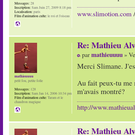
Messages:
28
Inscription:
Sam Juin 27, 2009 8:18 pm
Localisation:
paris
www.slimotion.com
Film d'animation culte:
le roi et l'oiseau
Re: Mathieu Alv
mathieuuuu
par
» Ve
Merci Slimane. J'es
mathieuuuu
Au fait peux-tu me 
petit fou, petite folle
m'avais montré?
Messages:
128
Inscription:
Sam Jan 14, 2006 10:34 pm
Film d'animation culte:
Taram et le
chaudron magique
http://www.mathieua
Re: Mathieu Alv