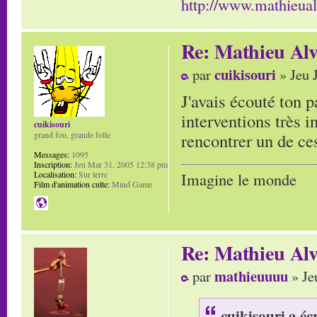
http://www.mathieua
Re: Mathieu Alv
cuikisouri
par
» Jeu 
J'avais écouté ton p
interventions très i
cuikisouri
rencontrer un de ces
grand fou, grande folle
Messages:
1095
Inscription:
Jeu Mar 31, 2005 12:38 pm
Localisation:
Sur terre
Imagine le monde
Film d'animation culte:
Mind Game
Re: Mathieu Alv
mathieuuuu
par
» Je
cuikisouri a écr