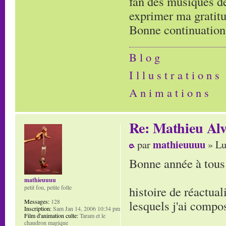
fan des musiques de
exprimer ma gratitud
Bonne continuation
B l o g
I l l u s t r a t i o n s
A n i m a t i o n s
Re: Mathieu Alv
mathieuuuu
par
» Lu
Bonne année à tous 
mathieuuuu
histoire de réactual
petit fou, petite folle
lesquels j'ai compo
Messages:
128
Inscription:
Sam Jan 14, 2006 10:34 pm
Film d'animation culte:
Taram et le
chaudron magique