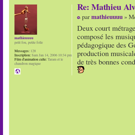
Re: Mathieu Alv
mathieuuuu
par
» Me
Deux court métrage
composé les musique
mathieuuuu
pédagogique des Gob
petit fou, petite folle
production musicale
Messages:
128
Inscription:
Sam Jan 14, 2006 10:34 pm
de très bonnes cond
Film d'animation culte:
Taram et le
chaudron magique