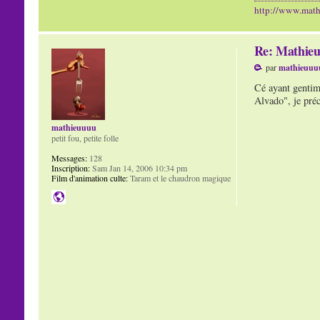
http://www.mat
Re: Mathieu
par
mathieuuu
Cé ayant gentime
Alvado", je préc
mathieuuuu
petit fou, petite folle
Messages:
128
Inscription:
Sam Jan 14, 2006 10:34 pm
Film d'animation culte:
Taram et le chaudron magique