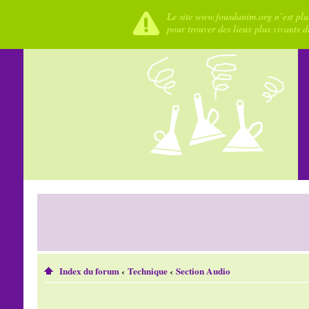
Le site www.fousdanim.org n’est plus
pour trouver des lieux plus vivants 
Index du forum
‹
Technique
‹
Section Audio