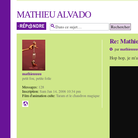
MATHIEU ALVADO
Répondre
Re: Mathie
par
mathieuuu
Hop hop, je m'am
mathieuuuu
petit fou, petite folle
Messages:
128
Inscription:
Sam Jan 14, 2006 10:34 pm
Film d'animation culte:
Taram et le chaudron magique