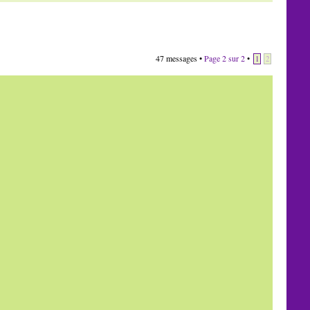
47 messages •
Page
2
sur
2
•
1
2