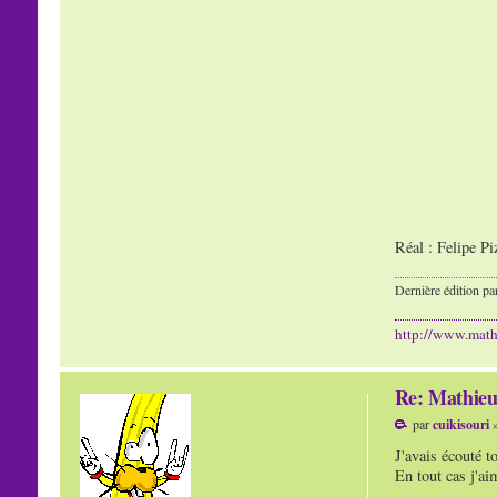
Réal : Felipe P
Dernière édition pa
http://www.mat
Re: Mathieu
par
cuikisouri
»
J'avais écouté t
En tout cas j'ai