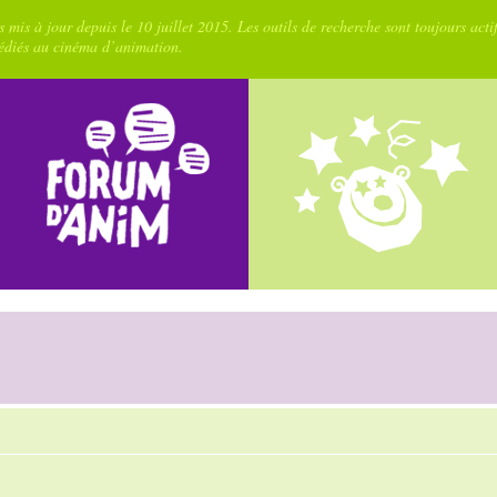
 mis à jour depuis le 10 juillet 2015. Les outils de recherche sont toujours acti
dédiés au cinéma d’animation.