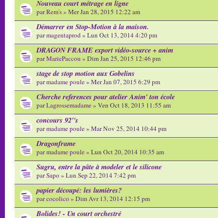
Nouveau court métrage en ligne
par
Rem's
» Mer Jan 28, 2015 12:22 am
Démarrer en Stop-Motion à la maison.
par
magentaprod
» Lun Oct 13, 2014 4:20 pm
DRAGON FRAME export vidéo-source + anim
par
MariePaccou
» Dim Jan 25, 2015 12:46 pm
stage de stop motion aux Gobelins
par
madame poule
» Mer Jan 07, 2015 6:29 pm
Cherche references pour atelier Anim' ton école
par
Lagrossemadame
» Ven Oct 18, 2013 11:55 am
concours 92''s
par
madame poule
» Mar Nov 25, 2014 10:44 pm
Dragonframe
par
madame poule
» Lun Oct 20, 2014 10:35 am
Sugru, entre la pâte à modeler et le silicone
par
Sapo
» Lun Sep 22, 2014 7:42 pm
papier découpé: les lumières?
par
cocolico
» Dim Avr 13, 2014 12:15 pm
Bolides! - Un court orchestré