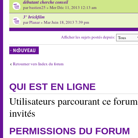
débutant cherche conseil
par
bastien25
» Mer Déc 11, 2013 12:13 am
3° brickfilm
par
Planar
» Mar Juin 18, 2013 7:39 pm
Afficher les sujets postés depuis:
Écrire un nouveau
sujet
Retourner vers Index du forum
QUI EST EN LIGNE
Utilisateurs parcourant ce forum:
invités
PERMISSIONS DU FORUM