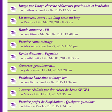
Image par Image cherche rédacteurs passionnés et bénévoles
par
bixibox
» Sam Fév 07, 2015 12:53 pm
Un nouveau court : un loup reste un loup
par
Rsamy
» Dim Mar 29, 2015 8:29 am
Bande annonce - i'ii
par
cocotitou
» Mer Sep 07, 2011 12:48 pm
Premier court-métrage
par
Alexandre
» Jeu Jan 29, 2015 11:55 pm
Droits d'auteur - Figurine
par
dontblowit
» Dim Mar 01, 2015 9:37 am
démarrer gratuitement...
par
yabou
» Sam Fév 14, 2015 2:20 pm
Problème banc-titre et image live
par
cocolico
» Sam Fév 07, 2015 11:34 am
2 courts réalisés par des élèves de 5ème SEGPA
par
Mika
» Dim Fév 01, 2015 2:35 pm
Premier projet de StopMotion - Quelques questions
par
fafa95
» Mer Jan 28, 2015 4:34 pm