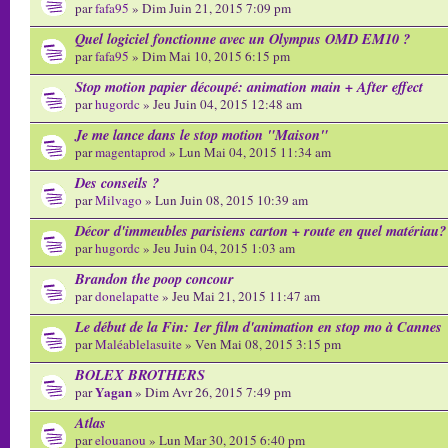
par
fafa95
» Dim Juin 21, 2015 7:09 pm
Quel logiciel fonctionne avec un Olympus OMD EM10 ?
par
fafa95
» Dim Mai 10, 2015 6:15 pm
Stop motion papier découpé: animation main + After effect
par
hugordc
» Jeu Juin 04, 2015 12:48 am
Je me lance dans le stop motion "Maison"
par
magentaprod
» Lun Mai 04, 2015 11:34 am
Des conseils ?
par
Milvago
» Lun Juin 08, 2015 10:39 am
Décor d'immeubles parisiens carton + route en quel matériau?
par
hugordc
» Jeu Juin 04, 2015 1:03 am
Brandon the poop concour
par
donelapatte
» Jeu Mai 21, 2015 11:47 am
Le début de la Fin: 1er film d'animation en stop mo à Cannes
par
Maléablelasuite
» Ven Mai 08, 2015 3:15 pm
BOLEX BROTHERS
Yagan
par
» Dim Avr 26, 2015 7:49 pm
Atlas
par
elouanou
» Lun Mar 30, 2015 6:40 pm