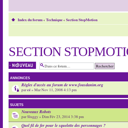
Index du forum
‹
Technique
‹
Section StopMotion
SECTION STOPMOT
Écrire un nouveau
sujet
ANNONCES
Règles d'accès au forum de www.fousdanim.org
cé
par
» Mar Nov 11, 2008 4:13 pm
SUJETS
Nouveaux Robots
par
Sluggy
» Dim Fév 23, 2014 3:38 pm
Quel fil de fer pour le squelette des personnages ?