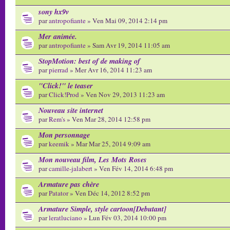
sony hx9v
par
antropofiante
» Ven Mai 09, 2014 2:14 pm
Mer animée.
par
antropofiante
» Sam Avr 19, 2014 11:05 am
StopMotion: best of de making of
par
pierrad
» Mer Avr 16, 2014 11:23 am
"Click!" le teaser
par
Click!Prod
» Ven Nov 29, 2013 11:23 am
Nouveau site internet
par
Rem's
» Ven Mar 28, 2014 12:58 pm
Mon personnage
par
keemik
» Mar Mar 25, 2014 9:09 am
Mon nouveau film, Les Mots Roses
par
camille-jalabert
» Ven Fév 14, 2014 6:48 pm
Armature pas chère
par
Patator
» Ven Déc 14, 2012 8:52 pm
Armature Simple, style cartoon[Debutant]
par
leratluciano
» Lun Fév 03, 2014 10:00 pm