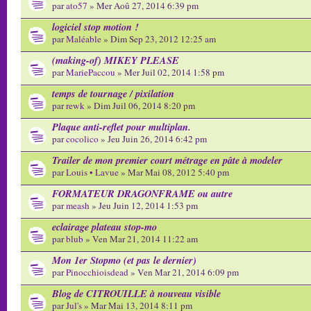
par
ato57
» Mer Aoû 27, 2014 6:39 pm
logiciel stop motion !
par
Maléable
» Dim Sep 23, 2012 12:25 am
(making-of) MIKEY PLEASE
par
MariePaccou
» Mer Juil 02, 2014 1:58 pm
temps de tournage / pixilation
par
rewk
» Dim Juil 06, 2014 8:20 pm
Plaque anti-reflet pour multiplan.
par
cocolico
» Jeu Juin 26, 2014 6:42 pm
Trailer de mon premier court métrage en pâte à modeler
par
Louis • Lavue
» Mar Mai 08, 2012 5:40 pm
FORMATEUR DRAGONFRAME ou autre
par
meash
» Jeu Juin 12, 2014 1:53 pm
eclairage plateau stop-mo
par
blub
» Ven Mar 21, 2014 11:22 am
Mon 1er Stopmo (et pas le dernier)
par
Pinocchioisdead
» Ven Mar 21, 2014 6:09 pm
Blog de CITROUILLE à nouveau visible
par
Jul's
» Mar Mai 13, 2014 8:11 pm