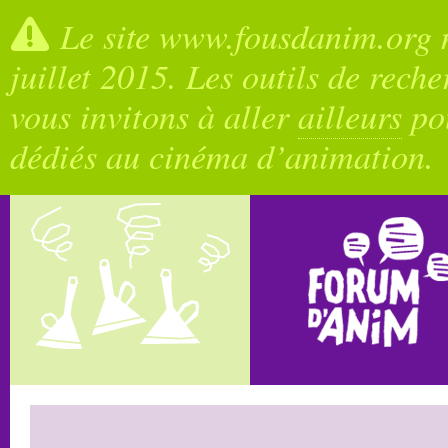
Le site www.fousdanim.org n
juillet 2015. Les outils de rech
vous invitons à aller
ailleurs
pou
dédiés au cinéma d’animation.