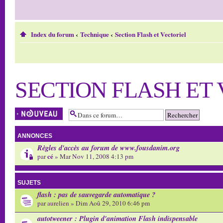
Index du forum
‹
Technique
‹
Section Flash et Vectoriel
SECTION FLASH ET
Écrire un nouveau
sujet
ANNONCES
Règles d'accès au forum de www.fousdanim.org
cé
par
» Mar Nov 11, 2008 4:13 pm
SUJETS
flash : pas de sauvegarde automatique ?
par
aurelien
» Dim Aoû 29, 2010 6:46 pm
autotweener : Plugin d'animation Flash indispensable