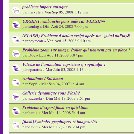
problème import musique
par
tricycle
» Ven Sep 05, 2008 1:12 pm
URGENT: embauche pour aide sur FLASH§§
par
soniag
» Dim Aoû 24, 2008 7:00 pm
(FLASH) Problème d'action script après un "gotoAndPlay&
par
neymeau
» Ven Aoû 15, 2008 9:10 am
Problème zoom sur image, étoiles qui tiennent pas en place !
par
Doc
» Lun Aoû 11, 2008 3:07 pm
Vitesse de l'animation capricieuse, rogntudju !
par
eparatos
» Mar Juin 03, 2008 1:13 am
Animations / Stickman
par Yop6 » Mar Sep 04, 2007 1:14 am
Gallerie dynamique sous Flash?
par
azzurela
» Dim Mai 18, 2008 8:51 pm
Probleme d'export flash en quicktime
par
barok
» Mer Mai 14, 2008 5:14 am
[flash]Symboles graphiques et images-clés...
par
david
» Mer Mai 07, 2008 3:34 pm