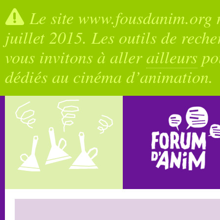
Le site www.fousdanim.org n
juillet 2015. Les outils de rech
vous invitons à aller
ailleurs
pou
dédiés au cinéma d’animation.