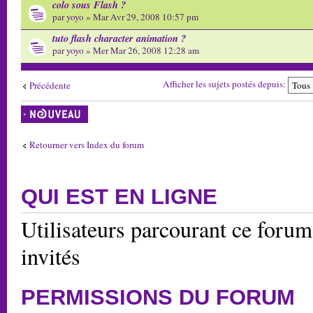
colo sous Flash ?
par
yoyo
» Mar Avr 29, 2008 10:57 pm
tuto flash character animation ?
par
yoyo
» Mer Mar 26, 2008 12:28 am
Afficher les sujets postés depuis:
Précédente
Écrire un nouveau
sujet
Retourner vers Index du forum
QUI EST EN LIGNE
Utilisateurs parcourant ce forum:
invités
PERMISSIONS DU FORUM