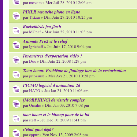
par
movom
» Mer Juil 28, 2010 12:06 am
PIXLR retouche photo en ligne
par
Titizar
» Dim Juin 27, 2010 10:25 pm
Rocketbirds jeu flash
par
MCpaf
» Mar Juin 22, 2010 11:03 pm
Animate Pro2 et le relief
par
Igricheff
» Jeu Juin 17, 2010 9:04 pm
Paramètres d'exportation vidéo ?
par
Doc
» Dim Juin 22, 2008 1:29 pm
Toon boom: Problême de floutage lors de la vectorisation
par
jutosaure
» Mer Avr 21, 2010 10:28 pm
PICMO logiciel d'animation 2d
par
HATO
» Jeu Jan 21, 2010 11:06 am
[MORPHING] de visuels complex
par
Omahc
» Dim Jan 03, 2010 7:08 pm
toon boom et le bitmap pour de la hd
par
steff
» Jeu Déc 10, 2009 11:41 pm
c'était quoi déjà?
par
eppur
» Ven Nov 13, 2009 2:08 pm