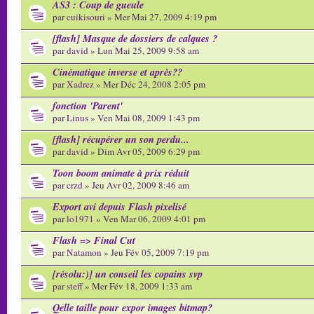
AS3 : Coup de gueule
par
cuikisouri
» Mer Mai 27, 2009 4:19 pm
[flash] Masque de dossiers de calques ?
par
david
» Lun Mai 25, 2009 9:58 am
Cinématique inverse et après??
par
Xadrez
» Mer Déc 24, 2008 2:05 pm
fonction 'Parent'
par
Linus
» Ven Mai 08, 2009 1:43 pm
[flash] récupérer un son perdu...
par
david
» Dim Avr 05, 2009 6:29 pm
Toon boom animate à prix réduit
par
crzd
» Jeu Avr 02, 2009 8:46 am
Export avi depuis Flash pixelisé
par
lo1971
» Ven Mar 06, 2009 4:01 pm
Flash => Final Cut
par
Natamon
» Jeu Fév 05, 2009 7:19 pm
[résolu:)] un conseil les copains svp
par
steff
» Mer Fév 18, 2009 1:33 am
Qelle taille pour expor images bitmap?