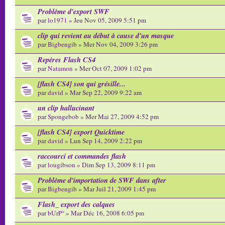
Problème d'export SWF
par
lo1971
» Jeu Nov 05, 2009 5:51 pm
clip qui revient au début à cause d'un masque
par
Bigbengib
» Mer Nov 04, 2009 3:26 pm
Repères Flash CS4
par
Natamon
» Mer Oct 07, 2009 1:02 pm
[flash CS4] son qui grésille...
par
david
» Mar Sep 22, 2009 9:22 am
un clip hallucinant
par
Spongebob
» Mer Mai 27, 2009 4:52 pm
[flash CS4] export Quicktime
par
david
» Lun Sep 14, 2009 2:22 pm
raccourci et commandes flash
par
lougibson
» Dim Sep 13, 2009 8:11 pm
Problème d'importation de SWF dans after
par
Bigbengib
» Mar Juil 21, 2009 1:45 pm
Flash_ export des calques
par
bUrP°
» Mar Déc 16, 2008 6:05 pm