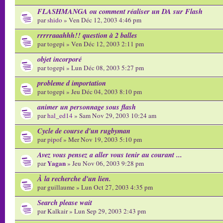
FLASHMANGA ou comment réaliser un DA sur Flash
par
shido
» Ven Déc 12, 2003 4:46 pm
rrrrraaahhh!! question à 2 balles
par togepi » Ven Déc 12, 2003 2:11 pm
objet incorporé
par togepi » Lun Déc 08, 2003 5:27 pm
probleme d importation
par togepi » Jeu Déc 04, 2003 8:10 pm
animer un personnage sous flash
par
hal_ed14
» Sam Nov 29, 2003 10:24 am
Cycle de course d'un rugbyman
par
pipof
» Mer Nov 19, 2003 5:10 pm
Avez vous pensez a aller vous tenir au courant ...
Yagan
par
» Jeu Nov 06, 2003 9:28 pm
À la recherche d'un lien.
par guillaume » Lun Oct 27, 2003 4:35 pm
Search please wait
par Kalkair » Lun Sep 29, 2003 2:43 pm