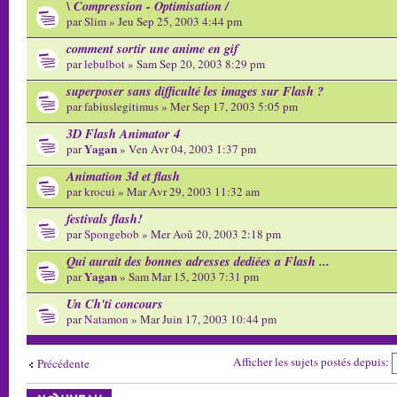
\ Compression - Optimisation /
par
Slim
» Jeu Sep 25, 2003 4:44 pm
comment sortir une anime en gif
par
lebulbot
» Sam Sep 20, 2003 8:29 pm
superposer sans difficulté les images sur Flash ?
par fabiuslegitimus » Mer Sep 17, 2003 5:05 pm
3D Flash Animator 4
Yagan
par
» Ven Avr 04, 2003 1:37 pm
Animation 3d et flash
par
krocui
» Mar Avr 29, 2003 11:32 am
festivals flash!
par
Spongebob
» Mer Aoû 20, 2003 2:18 pm
Qui aurait des bonnes adresses dediées a Flash ...
Yagan
par
» Sam Mar 15, 2003 7:31 pm
Un Ch'ti concours
par
Natamon
» Mar Juin 17, 2003 10:44 pm
Afficher les sujets postés depuis:
Précédente
Écrire un nouveau