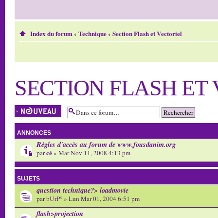
Index du forum
‹
Technique
‹
Section Flash et Vectoriel
SECTION FLASH ET
Écrire un nouveau
sujet
ANNONCES
Règles d'accès au forum de www.fousdanim.org
cé
par
» Mar Nov 11, 2008 4:13 pm
SUJETS
question technique?> loadmovie
par
bUrP°
» Lun Mar 01, 2004 6:51 pm
flash>projection