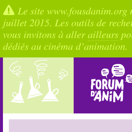
Le site www.fousdanim.org n
juillet 2015. Les outils de rech
vous invitons à aller
ailleurs
pou
dédiés au cinéma d’animation.