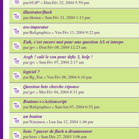
par
bUrP°
» Dim Fév 22, 2004 5:59 pm
illustrator/flash
par
dkman
» Sam Fév 21, 2004 1:13 pm
ave-imperator
par Baltgraphics » Ven Fév 13, 2004 9:22 pm
Euh, c'est encore moi pour une question AS et interpo
par
jpv
» Dim Fév 08, 2004 12:23 am
Argh ! calé le son pour defis 3, help !
par
jpv
» Sam Fév 07, 2004 2:17 am
logiciel ?
par Bg_Fan » Ven Fév 06, 2004 4:16 pm
Question bete cherche réponse
par
jpv
» Mer Fév 04, 2004 8:31 pm
Bouton>>>Actionscript
par Baltgraphics » Sam Jan 03, 2004 6:52 pm
un bouton
par
Natamon
» Lun Jan 12, 2004 1:46 pm
liens ? passer de flash a dreamweaver
par
hero
» Sam Déc 27, 2003 3:06 pm