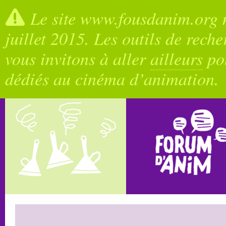
Le site www.fousdanim.org n
juillet 2015. Les outils de rech
vous invitons à aller
ailleurs
pou
dédiés au cinéma d’animation.