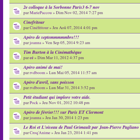
2e colloque à la Sorbonne Paris3 6-7 nov
par
MariePaccou
» Dim Nov 02, 2014 7:27 pm
Cinefritour
par
Cinéfritour
» Jeu Aoû 07, 2014 4:01 pm
Apéro de septemmmmmbre!!!
par
joanna
» Ven Sep 05, 2014 9:23 am
Tim Burton à la Cinémathèque
cé
par
» Dim Mar 11, 2012 4:37 pm
Apéro animé de mai!
par
rvdboom
» Lun Mai 05, 2014 11:57 am
Apéro d'avril, sans poisson
par
rvdboom
» Lun Mar 31, 2014 3:52 pm
Petit étudiant qui implore votre aide.
par
Pock
» Jeu Nov 01, 2012 10:48 pm
Apéro de février!!! sur Paris ET Clermont
par
joanna
» Jeu Jan 30, 2014 1:23 pm
Le Roi et L'oiseau de Paul Grimault par Jean-Pierre Pagliano
par
Croq'Anime
» Jeu Jan 23, 2014 1:41 pm