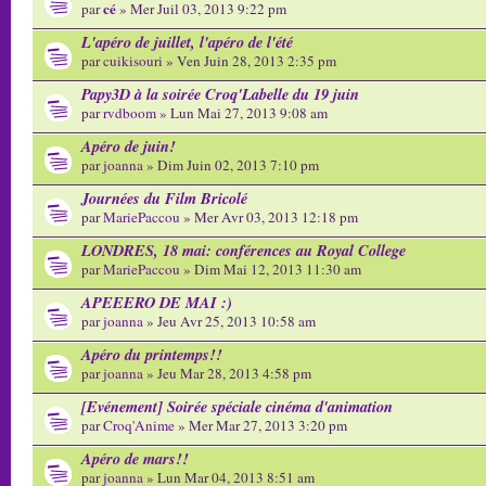
cé
par
» Mer Juil 03, 2013 9:22 pm
L'apéro de juillet, l'apéro de l'été
par
cuikisouri
» Ven Juin 28, 2013 2:35 pm
Papy3D à la soirée Croq'Labelle du 19 juin
par
rvdboom
» Lun Mai 27, 2013 9:08 am
Apéro de juin!
par
joanna
» Dim Juin 02, 2013 7:10 pm
Journées du Film Bricolé
par
MariePaccou
» Mer Avr 03, 2013 12:18 pm
LONDRES, 18 mai: conférences au Royal College
par
MariePaccou
» Dim Mai 12, 2013 11:30 am
APEEERO DE MAI :)
par
joanna
» Jeu Avr 25, 2013 10:58 am
Apéro du printemps!!
par
joanna
» Jeu Mar 28, 2013 4:58 pm
[Evénement] Soirée spéciale cinéma d'animation
par
Croq'Anime
» Mer Mar 27, 2013 3:20 pm
Apéro de mars!!
par
joanna
» Lun Mar 04, 2013 8:51 am