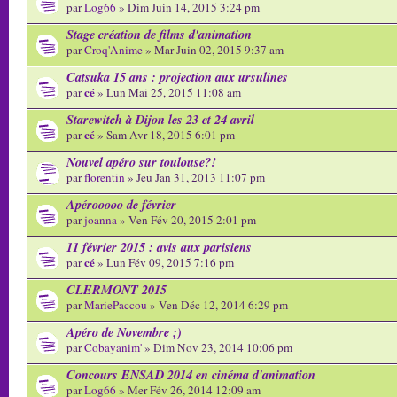
par
Log66
» Dim Juin 14, 2015 3:24 pm
Stage création de films d'animation
par
Croq'Anime
» Mar Juin 02, 2015 9:37 am
Catsuka 15 ans : projection aux ursulines
cé
par
» Lun Mai 25, 2015 11:08 am
Starewitch à Dijon les 23 et 24 avril
cé
par
» Sam Avr 18, 2015 6:01 pm
Nouvel apéro sur toulouse?!
par
florentin
» Jeu Jan 31, 2013 11:07 pm
Apérooooo de février
par
joanna
» Ven Fév 20, 2015 2:01 pm
11 février 2015 : avis aux parisiens
cé
par
» Lun Fév 09, 2015 7:16 pm
CLERMONT 2015
par
MariePaccou
» Ven Déc 12, 2014 6:29 pm
Apéro de Novembre ;)
par
Cobayanim'
» Dim Nov 23, 2014 10:06 pm
Concours ENSAD 2014 en cinéma d'animation
par
Log66
» Mer Fév 26, 2014 12:09 am