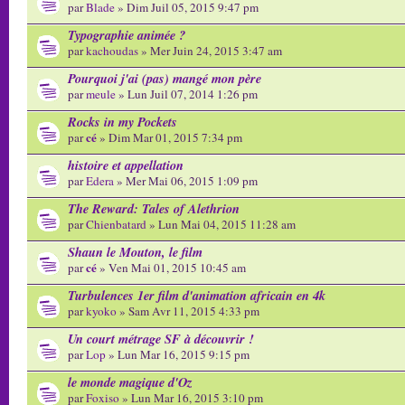
par
Blade
» Dim Juil 05, 2015 9:47 pm
Typographie animée ?
par
kachoudas
» Mer Juin 24, 2015 3:47 am
Pourquoi j'ai (pas) mangé mon père
par
meule
» Lun Juil 07, 2014 1:26 pm
Rocks in my Pockets
cé
par
» Dim Mar 01, 2015 7:34 pm
histoire et appellation
par
Edera
» Mer Mai 06, 2015 1:09 pm
The Reward: Tales of Alethrion
par
Chienbatard
» Lun Mai 04, 2015 11:28 am
Shaun le Mouton, le film
cé
par
» Ven Mai 01, 2015 10:45 am
Turbulences 1er film d'animation africain en 4k
par
kyoko
» Sam Avr 11, 2015 4:33 pm
Un court métrage SF à découvrir !
par
Lop
» Lun Mar 16, 2015 9:15 pm
le monde magique d'Oz
par
Foxiso
» Lun Mar 16, 2015 3:10 pm