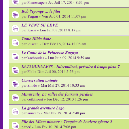
par
Planescape
» Jeu Juil 17, 2014 8:31 pm
Bob l'eponge ... le film
Yagan
par
» Ven Aoû 01, 2014 11:07 pm
LE VENT SE LÈVE
par
Kassi
» Lun Juil 08, 2013 8:17 pm
Tante Hilda donc...
par
loiseau
» Dim Fév 16, 2014 12:06 am
Le Conte de la Princesse Kaguya
par
kachoudas
» Lun Juin 09, 2014 9:59 am
DATAGUEULE#8 - Intermittent, précaire à temps plein ?
par
Flbl
» Dim Juil 06, 2014 5:53 pm
Conversation animée
par
Siméo
» Mar Mai 27, 2014 10:33 am
Minuscule, La vallée des fourmis perdues
par
cuikisouri
» Jeu Déc 12, 2013 1:26 pm
La grande aventure Lego
par
anncaro
» Mer Fév 19, 2014 2:48 pm
l'île des Miam nimaux : Tempête de boulette géante 2
cé
par
» Lun Fév 10, 2014 7:06 pm