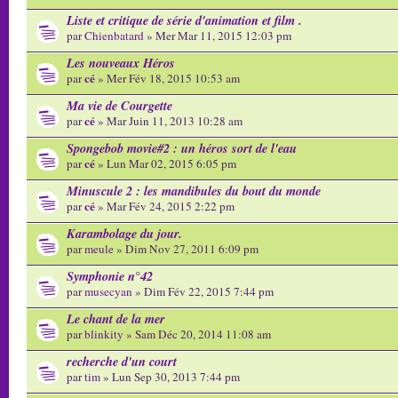
Liste et critique de série d'animation et film .
par
Chienbatard
» Mer Mar 11, 2015 12:03 pm
Les nouveaux Héros
cé
par
» Mer Fév 18, 2015 10:53 am
Ma vie de Courgette
cé
par
» Mar Juin 11, 2013 10:28 am
Spongebob movie#2 : un héros sort de l'eau
cé
par
» Lun Mar 02, 2015 6:05 pm
Minuscule 2 : les mandibules du bout du monde
cé
par
» Mar Fév 24, 2015 2:22 pm
Karambolage du jour.
par
meule
» Dim Nov 27, 2011 6:09 pm
Symphonie n°42
par
musecyan
» Dim Fév 22, 2015 7:44 pm
Le chant de la mer
par
blinkity
» Sam Déc 20, 2014 11:08 am
recherche d'un court
par
tim
» Lun Sep 30, 2013 7:44 pm