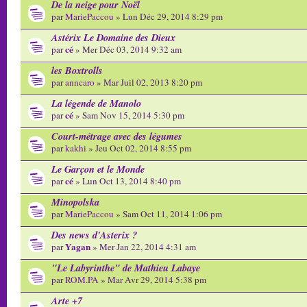
De la neige pour Noël
par
MariePaccou
» Lun Déc 29, 2014 8:29 pm
Astérix Le Domaine des Dieux
cé
par
» Mer Déc 03, 2014 9:32 am
les Boxtrolls
par
anncaro
» Mar Juil 02, 2013 8:20 pm
La légende de Manolo
cé
par
» Sam Nov 15, 2014 5:30 pm
Court-métrage avec des légumes
par
kakhi
» Jeu Oct 02, 2014 8:55 pm
Le Garçon et le Monde
cé
par
» Lun Oct 13, 2014 8:40 pm
Minopolska
par
MariePaccou
» Sam Oct 11, 2014 1:06 pm
Des news d'Asterix ?
Yagan
par
» Mer Jan 22, 2014 4:31 am
"Le Labyrinthe" de Mathieu Labaye
par
ROM.PA
» Mar Avr 29, 2014 5:38 pm
Arte +7