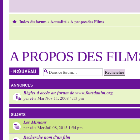
Index du forum
‹
Actualité
‹
A propos des Films
A PROPOS DES FILM
Écrire un nouveau
sujet
ANNONCES
Règles d'accès au forum de www.fousdanim.org
cé
par
» Mar Nov 11, 2008 4:13 pm
SUJETS
Les Minions
cé
par
» Mer Juil 08, 2015 1:54 pm
Recherche nom d'un film