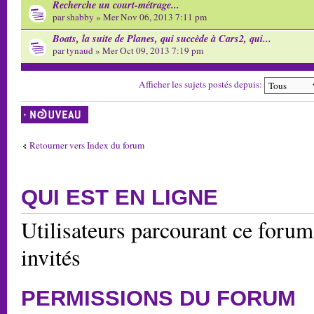
Recherche un court-métrage...
par
shabby
» Mer Nov 06, 2013 7:11 pm
Boats, la suite de Planes, qui succède à Cars2, qui...
par
tynaud
» Mer Oct 09, 2013 7:19 pm
Afficher les sujets postés depuis:
Écrire un nouveau
sujet
Retourner vers Index du forum
QUI EST EN LIGNE
Utilisateurs parcourant ce forum:
invités
PERMISSIONS DU FORUM