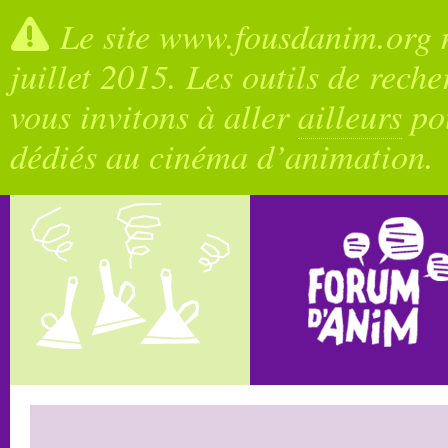
Le site www.fousdanim.org n
juillet 2015. Les outils de rech
vous invitons à aller
ailleurs
pou
dédiés au cinéma d’animation.