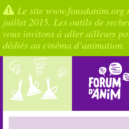
Le site www.fousdanim.org n
juillet 2015. Les outils de rech
vous invitons à aller
ailleurs
pou
dédiés au cinéma d’animation.