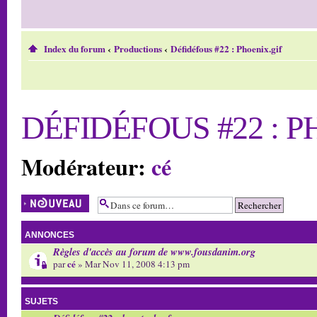
Index du forum
‹
Productions
‹
Défidéfous #22 : Phoenix.gif
DÉFIDÉFOUS #22 : P
Modérateur:
cé
Écrire un nouveau
sujet
ANNONCES
Règles d'accès au forum de www.fousdanim.org
cé
par
» Mar Nov 11, 2008 4:13 pm
SUJETS