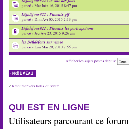
Défidéfous#22 : le vote des fous
cé
par
» Mar Juin 16, 2015 8:47 pm
Défidéfous#22 : Phoenix.gif
cé
par
» Dim Avr 05, 2015 2:13 pm
Défidéfous#22 : Phoenix les participations
cé
par
» Jeu Avr 23, 2015 9:26 am
les Défidéfous sur vimeo
cé
par
» Lun Mar 29, 2010 2:55 pm
Afficher les sujets postés depuis:
Écrire un nouveau
sujet
Retourner vers Index du forum
QUI EST EN LIGNE
Utilisateurs parcourant ce forum: