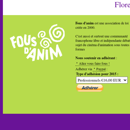
Flore
Fous d'anim
est une association de loi
créée en 2000.
C'est aussi et surtout une communauté
francophone libre et indépendante débat
sujet du cinéma d'animation sous toutes
formes
Nous soutenir en adhérant
:
Allez vous faire fous !
Adhérez via
Paypal
:
Type d'adhésion pour 2015 :