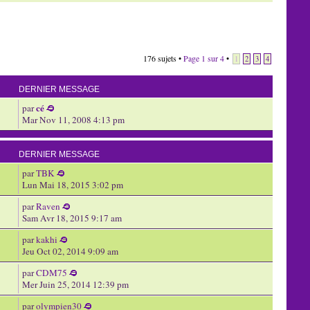
176 sujets •
Page
1
sur
4
•
1
2
3
4
DERNIER MESSAGE
cé
par
Mar Nov 11, 2008 4:13 pm
DERNIER MESSAGE
par
TBK
Lun Mai 18, 2015 3:02 pm
par
Raven
Sam Avr 18, 2015 9:17 am
par
kakhi
Jeu Oct 02, 2014 9:09 am
par
CDM75
Mer Juin 25, 2014 12:39 pm
par
olympien30