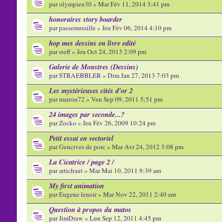
par
olympien30
» Mar Fév 11, 2014 3:41 pm
honoraires story boarder
par
passemuraille
» Jeu Fév 06, 2014 4:10 pm
hop mes dessins en livre edité
par
steff
» Jeu Oct 24, 2013 2:09 pm
Galerie de Monstres (Dessins)
par
STRAEBBLER
» Dim Jan 27, 2013 7:03 pm
Les mystérieuses cités d'or 2
par
maroin72
» Ven Sep 09, 2011 5:51 pm
24 images par seconde...?
par
Zocko
» Jeu Fév 26, 2009 10:24 pm
Petit essai en vectoriel
par
Gencives de porc
» Mar Avr 24, 2012 3:08 pm
La Cicatrice / page 2 /
par
artichaut
» Mar Mai 10, 2011 9:39 am
My first animation
par
Eugene lenoir
» Mar Nov 22, 2011 2:40 am
Question à propos du matos
par
JimDraw
» Lun Sep 12, 2011 4:45 pm