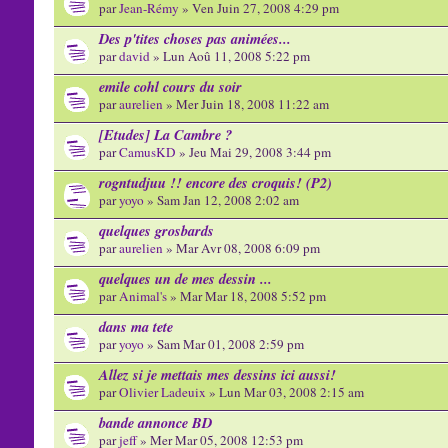
par
Jean-Rémy
» Ven Juin 27, 2008 4:29 pm
Des p'tites choses pas animées...
par
david
» Lun Aoû 11, 2008 5:22 pm
emile cohl cours du soir
par
aurelien
» Mer Juin 18, 2008 11:22 am
[Etudes] La Cambre ?
par
CamusKD
» Jeu Mai 29, 2008 3:44 pm
rogntudjuu !! encore des croquis! (P2)
par
yoyo
» Sam Jan 12, 2008 2:02 am
quelques grosbards
par
aurelien
» Mar Avr 08, 2008 6:09 pm
quelques un de mes dessin ...
par
Animal's
» Mar Mar 18, 2008 5:52 pm
dans ma tete
par
yoyo
» Sam Mar 01, 2008 2:59 pm
Allez si je mettais mes dessins ici aussi!
par
Olivier Ladeuix
» Lun Mar 03, 2008 2:15 am
bande annonce BD
par
jeff
» Mer Mar 05, 2008 12:53 pm