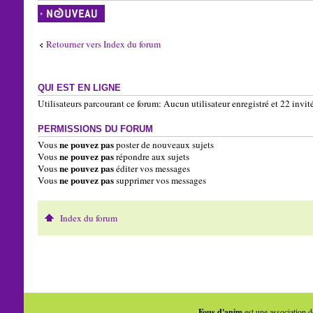
Écrire un nouveau
sujet
Retourner vers Index du forum
QUI EST EN LIGNE
Utilisateurs parcourant ce forum: Aucun utilisateur enregistré et 22 invit
PERMISSIONS DU FORUM
ne pouvez pas
Vous
poster de nouveaux sujets
ne pouvez pas
Vous
répondre aux sujets
ne pouvez pas
Vous
éditer vos messages
ne pouvez pas
Vous
supprimer vos messages
Index du forum
Fous d'anim
est une association d