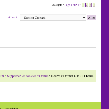
176 sujets •
Page
1
sur
4
•
1
2
3
4
Aller à:
rum
•
Supprimer les cookies du forum
• Heures au format UTC + 1 heure
de
l'association