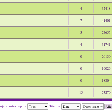
4
32418
7
41401
3
27655
4
31741
0
20130
0
19026
0
18804
15
73270
sujets postés depuis:
Trier par