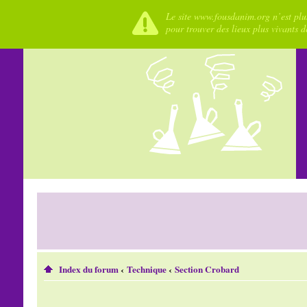
Le site www.fousdanim.org n’est plus
pour trouver des lieux plus vivants 
Index du forum
‹
Technique
‹
Section Crobard