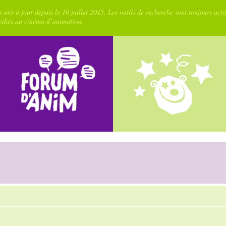
 mis à jour depuis le 10 juillet 2015. Les outils de recherche sont toujours acti
dédiés au cinéma d’animation.