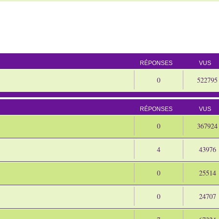
RÉPONSES
VUS
0
522795
RÉPONSES
VUS
0
367924
4
43976
0
25514
0
24707