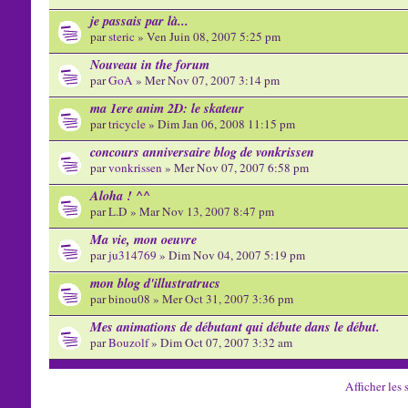
je passais par là...
par
steric
» Ven Juin 08, 2007 5:25 pm
Nouveau in the forum
par
GoA
» Mer Nov 07, 2007 3:14 pm
ma 1ere anim 2D: le skateur
par
tricycle
» Dim Jan 06, 2008 11:15 pm
concours anniversaire blog de vonkrissen
par
vonkrissen
» Mer Nov 07, 2007 6:58 pm
Aloha ! ^^
par L.D » Mar Nov 13, 2007 8:47 pm
Ma vie, mon oeuvre
par
ju314769
» Dim Nov 04, 2007 5:19 pm
mon blog d'illustratrucs
par binou08 » Mer Oct 31, 2007 3:36 pm
Mes animations de débutant qui débute dans le début.
par
Bouzolf
» Dim Oct 07, 2007 3:32 am
Afficher les 