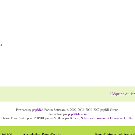
és
L’équipe du fo
Powered by
phpBB
® Forum Software © 2000, 2002, 2005, 2007 phpBB Group.
Traduction par
phpBB-fr.com
Fous d'anim
Thème
pour PHPBB par
cé
Smileys par
Krocui
,
Sebastien Lasserre
et
Florentine Grelier
e loi 1901
Association Fous d'Anim
Fous d'anim est adhérente 