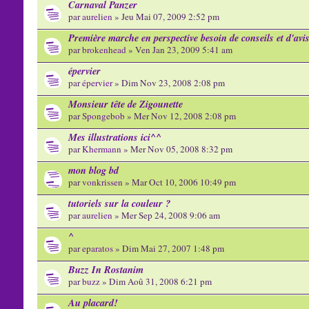
Carnaval Panzer
par
aurelien
» Jeu Mai 07, 2009 2:52 pm
Première marche en perspective besoin de conseils et d'avis
par
brokenhead
» Ven Jan 23, 2009 5:41 am
épervier
par
épervier
» Dim Nov 23, 2008 2:08 pm
Monsieur tête de Zigounette
par
Spongebob
» Mer Nov 12, 2008 2:08 pm
Mes illustrations ici^^
par
Khermann
» Mer Nov 05, 2008 8:32 pm
mon blog bd
par
vonkrissen
» Mar Oct 10, 2006 10:49 pm
tutoriels sur la couleur ?
par
aurelien
» Mer Sep 24, 2008 9:06 am
^
par
eparatos
» Dim Mai 27, 2007 1:48 pm
Buzz In Rostanim
par
buzz
» Dim Aoû 31, 2008 6:21 pm
Au placard!