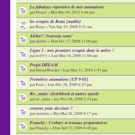
Le fabuleux répertoire de mes animations
par
Pierrot
» Mer Mai 04, 2011 6:46 pm
les croquis de Rems [nudité]
par
Rems
» Ven Sep 19, 2008 9:31 am
Aloha!! Nouveau venu!
par
akeblo
» Dim Fév 17, 2008 11:00 pm
Ligne 2 - mes premiers croquis dans le métro !
par
lo1971
» Lun Mar 10, 2008 11:00 am
Projet DREAM
par
DreamWonder
» Lun Mai 31, 2010 1:47 pm
Premières animations [UP 9-01]
par
Pock
» Lun Déc 28, 2009 6:25 pm
Ro...main: sketchbook et autres speeds
par
ro...main
» Jeu Nov 06, 2008 3:14 pm
crayons pour dessiner ?
par
aurelien
» Mer Mar 26, 2008 9:17 pm
Francky - Crobars et travaux preparatoires
par
Francky
» Dim Juil 12, 2009 8:48 pm