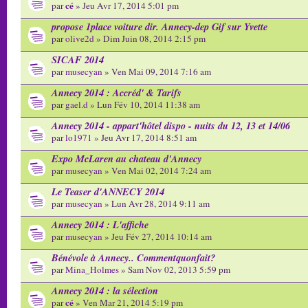
cé
par
» Jeu Avr 17, 2014 5:01 pm
propose 1place voiture dir. Annecy-dep Gif sur Yvette
par
olive2d
» Dim Juin 08, 2014 2:15 pm
SICAF 2014
par
musecyan
» Ven Mai 09, 2014 7:16 am
Annecy 2014 : Accréd' & Tarifs
par
gael.d
» Lun Fév 10, 2014 11:38 am
Annecy 2014 - appart'hôtel dispo - nuits du 12, 13 et 14/06
par
lo1971
» Jeu Avr 17, 2014 8:51 am
Expo McLaren au chateau d'Annecy
par
musecyan
» Ven Mai 02, 2014 7:24 am
Le Teaser d'ANNECY 2014
par
musecyan
» Lun Avr 28, 2014 9:11 am
Annecy 2014 : L'affiche
par
musecyan
» Jeu Fév 27, 2014 10:14 am
Bénévole à Annecy.. Commentquonfait?
par
Mina_Holmes
» Sam Nov 02, 2013 5:59 pm
Annecy 2014 : la sélection
cé
par
» Ven Mar 21, 2014 5:19 pm