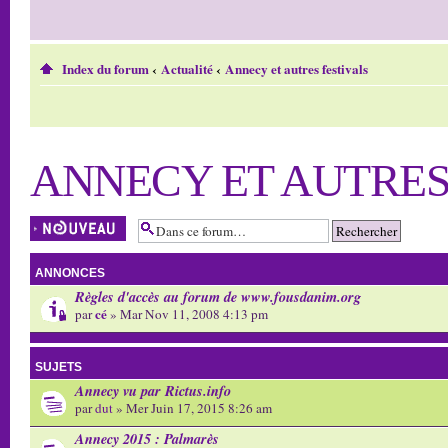
Index du forum
‹
Actualité
‹
Annecy et autres festivals
ANNECY ET AUTRES
Écrire un nouveau
sujet
ANNONCES
Règles d'accès au forum de www.fousdanim.org
cé
par
» Mar Nov 11, 2008 4:13 pm
SUJETS
Annecy vu par Rictus.info
par
dut
» Mer Juin 17, 2015 8:26 am
Annecy 2015 : Palmarès