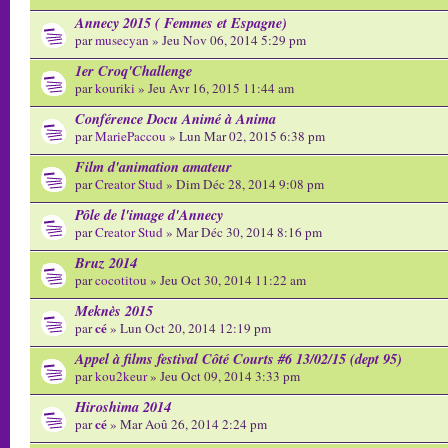
Annecy 2015 ( Femmes et Espagne)
par
musecyan
» Jeu Nov 06, 2014 5:29 pm
1er Croq'Challenge
par
kouriki
» Jeu Avr 16, 2015 11:44 am
Conférence Docu Animé à Anima
par
MariePaccou
» Lun Mar 02, 2015 6:38 pm
Film d'animation amateur
par
Creator Stud
» Dim Déc 28, 2014 9:08 pm
Pôle de l'image d'Annecy
par
Creator Stud
» Mar Déc 30, 2014 8:16 pm
Bruz 2014
par
cocotitou
» Jeu Oct 30, 2014 11:22 am
Meknès 2015
cé
par
» Lun Oct 20, 2014 12:19 pm
Appel à films festival Côté Courts #6 13/02/15 (dept 95)
par
kou2keur
» Jeu Oct 09, 2014 3:33 pm
Hiroshima 2014
cé
par
» Mar Aoû 26, 2014 2:24 pm