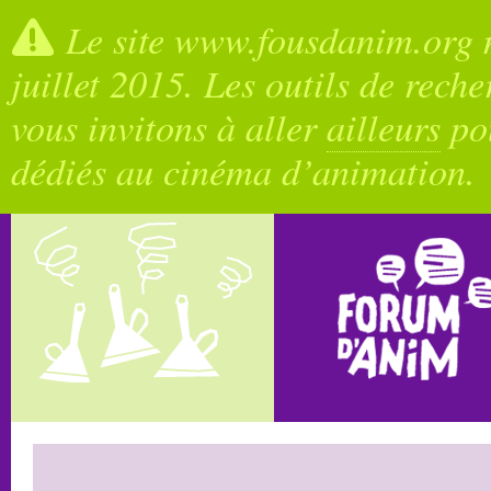
Le site www.fousdanim.org n
juillet 2015. Les outils de rech
vous invitons à aller
ailleurs
pou
dédiés au cinéma d’animation.