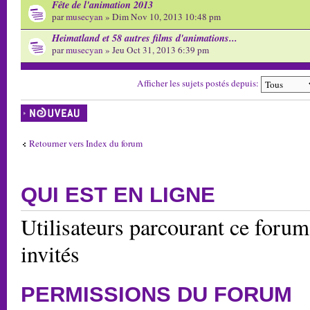
Fête de l'animation 2013
par
musecyan
» Dim Nov 10, 2013 10:48 pm
Heimatland et 58 autres films d'animations...
par
musecyan
» Jeu Oct 31, 2013 6:39 pm
Afficher les sujets postés depuis:
Écrire un nouveau
sujet
Retourner vers Index du forum
QUI EST EN LIGNE
Utilisateurs parcourant ce forum
invités
PERMISSIONS DU FORUM