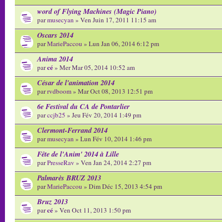
word of Flying Machines (Magic Piano)
par
musecyan
» Ven Juin 17, 2011 11:15 am
Oscars 2014
par
MariePaccou
» Lun Jan 06, 2014 6:12 pm
Anima 2014
cé
par
» Mer Mar 05, 2014 10:52 am
César de l'animation 2014
par
rvdboom
» Mar Oct 08, 2013 12:51 pm
6e Festival du CA de Pontarlier
par
ccjb25
» Jeu Fév 20, 2014 1:49 pm
Clermont-Ferrand 2014
par
musecyan
» Lun Fév 10, 2014 1:46 pm
Fête de l'Anim' 2014 à Lille
par
PresseRav
» Ven Jan 24, 2014 2:27 pm
Palmarès BRUZ 2013
par
MariePaccou
» Dim Déc 15, 2013 4:54 pm
Bruz 2013
cé
par
» Ven Oct 11, 2013 1:50 pm