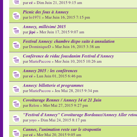
cé
par
» Dim Juin 21, 2015 9:15 am
Picnic des fous à Annecy
par
lo1971
» Mar Juin 16, 2015 7:15 pm
Annecy, millésimé 2015
jipé
par
» Mer Juin 17, 2015 9:07 am
Festival Annecy: chambre dispo suite à annulation
par
DominiqueD
» Mar Juin 16, 2015 3:38 am
Conférence de rédac fousdanim Festival d'Annecy
par
MariePaccou
» Mer Juin 10, 2015 10:26 am
Annecy 2015 : les conférences
cé
par
» Lun Juin 01, 2015 6:46 pm
Annecy: billetterie et programmes
par
MariePaccou
» Jeu Mai 28, 2015 9:34 pm
Covoiturage Rennes / Annecy 14 et 21 Juin
par
Relou
» Mer Mai 27, 2015 9:27 pm
"Festival d'Annecy" Covoiturage Bordeaux/Annecy Aller reto
par
yoyo
» Dim Mai 24, 2015 8:17 pm
Cannes, l'animation reste sur le strapontin
cé
par
» Mer Mai 20, 2015 9:05 am