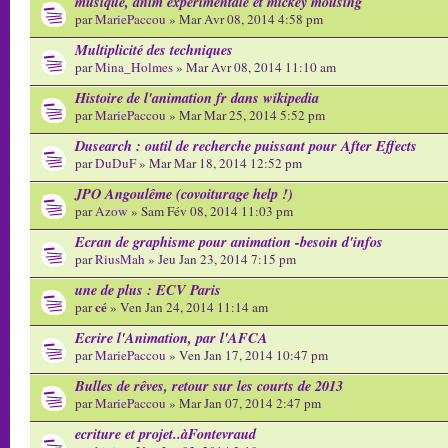
musique, anim expérimentale et mickey mousing
par
MariePaccou
» Mar Avr 08, 2014 4:58 pm
Multiplicité des techniques
par
Mina_Holmes
» Mar Avr 08, 2014 11:10 am
Histoire de l'animation fr dans wikipedia
par
MariePaccou
» Mar Mar 25, 2014 5:52 pm
Dusearch : outil de recherche puissant pour After Effects
par
DuDuF
» Mar Mar 18, 2014 12:52 pm
JPO Angoulême (covoiturage help !)
par
Azow
» Sam Fév 08, 2014 11:03 pm
Ecran de graphisme pour animation -besoin d'infos
par
RiusMah
» Jeu Jan 23, 2014 7:15 pm
une de plus : ECV Paris
cé
par
» Ven Jan 24, 2014 11:14 am
Ecrire l'Animation, par l'AFCA
par
MariePaccou
» Ven Jan 17, 2014 10:47 pm
Bulles de rêves, retour sur les courts de 2013
par
MariePaccou
» Mar Jan 07, 2014 2:47 pm
ecriture et projet..àFontevraud