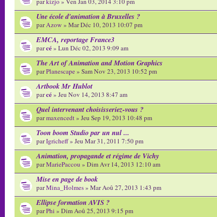
par
kizjo
» Ven Jan 03, 2014 3:10 pm
Une école d'animation à Bruxelles ?
par
Azow
» Mar Déc 10, 2013 10:07 pm
EMCA, reportage France3
cé
par
» Lun Déc 02, 2013 9:09 am
The Art of Animation and Motion Graphics
par
Planescape
» Sam Nov 23, 2013 10:52 pm
Artbook Mr Hublot
cé
par
» Jeu Nov 14, 2013 8:47 am
Quel intervenant choisisseriez-vous ?
par
maxencedt
» Jeu Sep 19, 2013 10:48 pm
Toon boom Studio par un nul ...
par
Igricheff
» Jeu Mar 31, 2011 7:50 pm
Animation, propagande et régime de Vichy
par
MariePaccou
» Dim Avr 14, 2013 12:10 am
Mise en page de book
par
Mina_Holmes
» Mar Aoû 27, 2013 1:43 pm
Ellipse formation AVIS ?
par
Phi
» Dim Aoû 25, 2013 9:15 pm