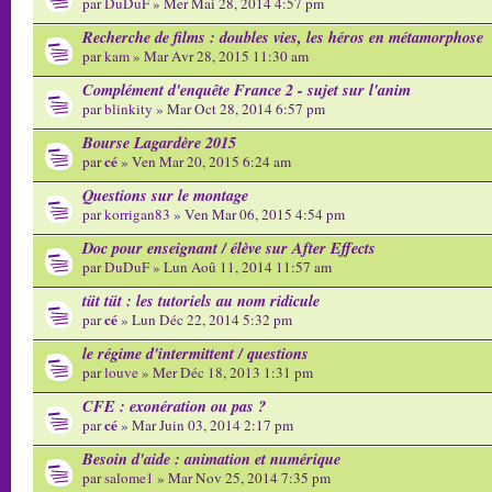
par
DuDuF
» Mer Mai 28, 2014 4:57 pm
Recherche de films : doubles vies, les héros en métamorphose
par
kam
» Mar Avr 28, 2015 11:30 am
Complément d'enquête France 2 - sujet sur l'anim
par
blinkity
» Mar Oct 28, 2014 6:57 pm
Bourse Lagardère 2015
cé
par
» Ven Mar 20, 2015 6:24 am
Questions sur le montage
par
korrigan83
» Ven Mar 06, 2015 4:54 pm
Doc pour enseignant / élève sur After Effects
par
DuDuF
» Lun Aoû 11, 2014 11:57 am
tüt tüt : les tutoriels au nom ridicule
cé
par
» Lun Déc 22, 2014 5:32 pm
le régime d'intermittent / questions
par
louve
» Mer Déc 18, 2013 1:31 pm
CFE : exonération ou pas ?
cé
par
» Mar Juin 03, 2014 2:17 pm
Besoin d'aide : animation et numérique
par
salome1
» Mar Nov 25, 2014 7:35 pm