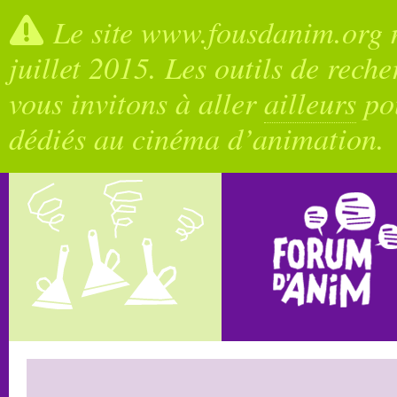
Le site www.fousdanim.org n
juillet 2015. Les outils de rech
vous invitons à aller
ailleurs
pou
dédiés au cinéma d’animation.