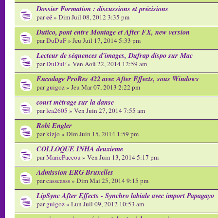
Dossier Formation : discussions et précisions
cé
par
» Dim Juil 08, 2012 3:35 pm
Dutico, pont entre Montage et After FX, new version
par
DuDuF
» Jeu Juil 17, 2014 5:33 pm
Lecteur de séquences d'images, Dufrap dispo sur Mac
par
DuDuF
» Ven Aoû 22, 2014 12:59 am
Encodage ProRes 422 avec After Effects, sous Windows
par
guigoz
» Jeu Mar 07, 2013 2:22 pm
court métrage sur la danse
par
lea2605
» Ven Juin 27, 2014 7:55 am
Robi Engler
par
kizjo
» Dim Juin 15, 2014 1:59 pm
COLLOQUE INHA deuxieme
par
MariePaccou
» Ven Juin 13, 2014 5:17 pm
Admission ERG Bruxelles
par
casscasss
» Dim Mai 25, 2014 9:15 pm
LipSync After Effects - Synchro labiale avec import Papagayo
par
guigoz
» Lun Juil 09, 2012 10:53 am