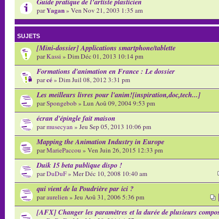
Guide pratique de l’artiste plasticien
Yagan
par
» Ven Nov 21, 2003 1:35 am
SUJETS
[Mini-dossier] Applications smartphone/tablette
par
Kassi
» Dim Déc 01, 2013 10:14 pm
Formations d'animation en France : Le dossier
cé
par
» Dim Juil 08, 2012 3:31 pm
Les meilleurs livres pour l'anim![inspiration,doc,tech...]
par
Spongebob
» Lun Aoû 09, 2004 9:53 pm
écran d'épingle fait maison
par
musecyan
» Jeu Sep 05, 2013 10:06 pm
Mapping the Animation Industry in Europe
par
MariePaccou
» Ven Juin 26, 2015 12:33 pm
Duik 15 beta publique dispo !
par
DuDuF
» Mer Déc 10, 2008 10:40 am
qui vient de la Poudrière par ici ?
par
aurelien
» Jeu Aoû 31, 2006 5:36 pm
[AFX] Changer les paramètres et la durée de plusieurs compo