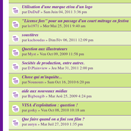
Utilisation d'une marque et/ou d'un logo
par
DuDuF
» Sam Juin 04, 2011 3:36 pm
"License fees" pour un passage d'un court métrage en festiva
par
lo1971
» Mer Mai 25, 2011 9:40 am
soustitres
par
kachoudas
» Dim Fév 06, 2011 12:09 pm
Question aux illustrateurs
par
Myst
» Ven Oct 09, 2009 11:58 pm
Sociétés de production, entre autres.
par
D.Plainview
» Jeu Mar 31, 2011 2:00 pm
Chose qui m'inquiète...
par
Nounours
» Sam Oct 16, 2010 6:20 pm
aide aux nouveaux médias
par
Bigbengib
» Mar Aoû 25, 2009 4:24 pm
VISA d'exploitation : question !
par
gorky
» Ven Oct 08, 2010 10:18 am
Que faire quand on a fini son film ?
par
auryn
» Mar Juil 27, 2010 1:35 pm