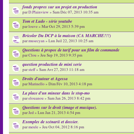
fonds propres sur un projet en production
par
D.Plainview
» Sam Déc 07, 2013 10:35 am
Tom et Ludo - série youtube
par
louve
» Mar Oct 29, 2013 5:39 pm
Bricoler Du DCP à la maison (CA MARCHE!!!)
par
musecyan
» Lun Juil 22, 2013 10:25 am
Questions à propos de tarif pour un film de commande
par
Clou
» Jeu Sep 19, 2013 9:35 pm
question production de mini serie
par
steff
» Sam Avr 27, 2013 11:18 am
Droits d'auteur et Agessa
par
Marinello
» Dim Fév 10, 2013 4:18 pm
La place d'un mineur dans le stop-mo
par
elouanou
» Sam Jan 26, 2013 8:42 pm
Questions sur le droit (image et musique).
par
Jed
» Lun Jan 21, 2013 4:54 pm
Exemples de scénarii et dossier.
par
meule
» Jeu Oct 04, 2012 8:16 pm