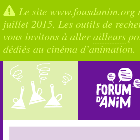
Le site www.fousdanim.org n
juillet 2015. Les outils de rech
vous invitons à aller
ailleurs
pou
dédiés au cinéma d’animation.