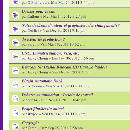
par
D.Plainview
» Mar Mai 24, 2011 3:44 pm
Dossier pour le cnc
par
Callens
» Mer Mar 14, 2012 9:27 pm
Notes de droits d'auteur et graphistes: des changements?
par
YuHirà
» Ven Déc 30, 2011 9:15 pm
directeur de production ?
par
auryn
» Ven Mar 18, 2011 10:52 am
CNC, Immatriculation, Visa, etc.
par
Jacky Chong
» Lun Fév 06, 2012 3:56 pm
Betacam SP Digital Betacam HD Cam...à l'aide!!
par
Jacky Chong
» Ven Déc 26, 2008 7:58 pm
Plugin Automatic Duck
par
rvdboom
» Ven Nov 18, 2011 2:41 pm
Débuter en animation : Besoin de conseil
par
Seb14
» Lun Nov 07, 2011 10:46 pm
Projet film/dessin animé
par
skyjoe
» Ven Oct 14, 2011 11:13 am
Copyright
par
Zarah
» Dim Sep 25, 2011 2:56 pm