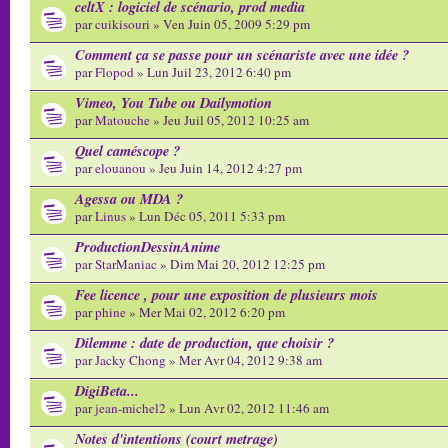
celtX : logiciel de scénario, prod media
par
cuikisouri
» Ven Juin 05, 2009 5:29 pm
Comment ça se passe pour un scénariste avec une idée ?
par
Flopod
» Lun Juil 23, 2012 6:40 pm
Vimeo, You Tube ou Dailymotion
par
Matouche
» Jeu Juil 05, 2012 10:25 am
Quel caméscope ?
par
elouanou
» Jeu Juin 14, 2012 4:27 pm
Agessa ou MDA ?
par
Linus
» Lun Déc 05, 2011 5:33 pm
ProductionDessinAnime
par
StarManiac
» Dim Mai 20, 2012 12:25 pm
Fee licence , pour une exposition de plusieurs mois
par
phine
» Mer Mai 02, 2012 6:20 pm
Dilemme : date de production, que choisir ?
par
Jacky Chong
» Mer Avr 04, 2012 9:38 am
DigiBeta...
par
jean-michel2
» Lun Avr 02, 2012 11:46 am
Notes d'intentions (court metrage)