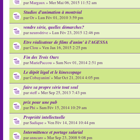
par
Margaux
» Mer Mai 06, 2015 11:52 am
Studios d'animation à montréal
par
Or
» Lun Fév 01, 2010 3:59 pm
vendre série, quelles démarches?
par
neurodrive
» Lun Fév 23, 2015 12:46 pm
Etre réalisateur de films d'anim' à l'AGESSA
par
Clou
» Ven Jan 16, 2015 2:25 pm
Fin des Trois Ours
par
MariePaccou
» Sam Nov 01, 2014 2:51 pm
Le dépôt légal et le kinescopage
par
Cobayanim'
» Mar Oct 21, 2014 4:05 pm
faire sa propre série tout seul
par
steff
» Mer Sep 25, 2013 7:43 pm
prix pour une pub
par
Phi
» Sam Fév 15, 2014 10:29 am
Propriété intellectuelle
par
Sadique
» Ven Fév 14, 2014 10:44 pm
Intermittence et portage salarial
par
anncaro
» Mar Sep 23, 2008 9:08 pm