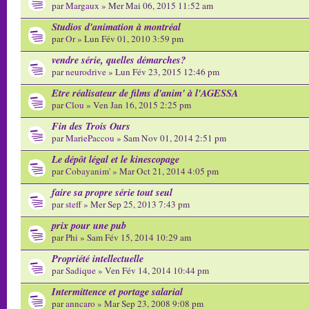
par
Margaux
» Mer Mai 06, 2015 11:52 am
Studios d'animation à montréal
par
Or
» Lun Fév 01, 2010 3:59 pm
vendre série, quelles démarches?
par
neurodrive
» Lun Fév 23, 2015 12:46 pm
Etre réalisateur de films d'anim' à l'AGESSA
par
Clou
» Ven Jan 16, 2015 2:25 pm
Fin des Trois Ours
par
MariePaccou
» Sam Nov 01, 2014 2:51 pm
Le dépôt légal et le kinescopage
par
Cobayanim'
» Mar Oct 21, 2014 4:05 pm
faire sa propre série tout seul
par
steff
» Mer Sep 25, 2013 7:43 pm
prix pour une pub
par
Phi
» Sam Fév 15, 2014 10:29 am
Propriété intellectuelle
par
Sadique
» Ven Fév 14, 2014 10:44 pm
Intermittence et portage salarial
par
anncaro
» Mar Sep 23, 2008 9:08 pm