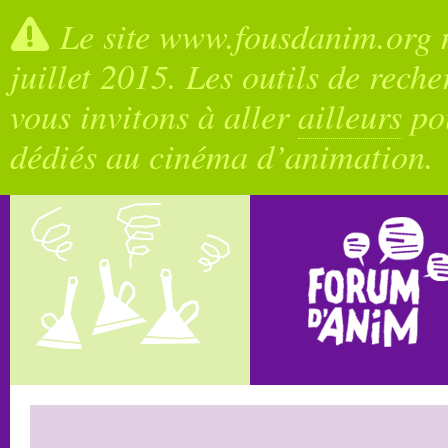
Le site www.fousdanim.org n
juillet 2015. Les outils de rech
vous invitons à aller
ailleurs
pou
dédiés au cinéma d’animation.