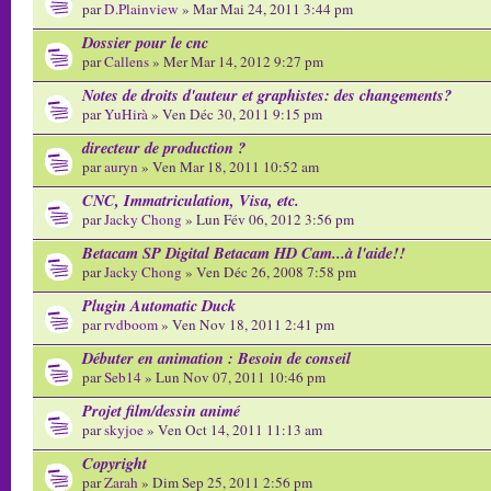
par
D.Plainview
» Mar Mai 24, 2011 3:44 pm
Dossier pour le cnc
par
Callens
» Mer Mar 14, 2012 9:27 pm
Notes de droits d'auteur et graphistes: des changements?
par
YuHirà
» Ven Déc 30, 2011 9:15 pm
directeur de production ?
par
auryn
» Ven Mar 18, 2011 10:52 am
CNC, Immatriculation, Visa, etc.
par
Jacky Chong
» Lun Fév 06, 2012 3:56 pm
Betacam SP Digital Betacam HD Cam...à l'aide!!
par
Jacky Chong
» Ven Déc 26, 2008 7:58 pm
Plugin Automatic Duck
par
rvdboom
» Ven Nov 18, 2011 2:41 pm
Débuter en animation : Besoin de conseil
par
Seb14
» Lun Nov 07, 2011 10:46 pm
Projet film/dessin animé
par
skyjoe
» Ven Oct 14, 2011 11:13 am
Copyright
par
Zarah
» Dim Sep 25, 2011 2:56 pm