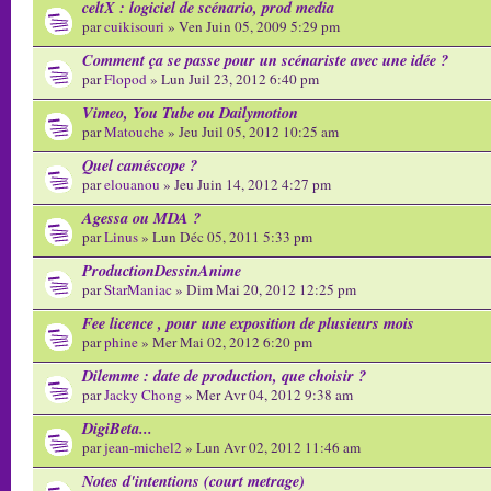
celtX : logiciel de scénario, prod media
par
cuikisouri
» Ven Juin 05, 2009 5:29 pm
Comment ça se passe pour un scénariste avec une idée ?
par
Flopod
» Lun Juil 23, 2012 6:40 pm
Vimeo, You Tube ou Dailymotion
par
Matouche
» Jeu Juil 05, 2012 10:25 am
Quel caméscope ?
par
elouanou
» Jeu Juin 14, 2012 4:27 pm
Agessa ou MDA ?
par
Linus
» Lun Déc 05, 2011 5:33 pm
ProductionDessinAnime
par
StarManiac
» Dim Mai 20, 2012 12:25 pm
Fee licence , pour une exposition de plusieurs mois
par
phine
» Mer Mai 02, 2012 6:20 pm
Dilemme : date de production, que choisir ?
par
Jacky Chong
» Mer Avr 04, 2012 9:38 am
DigiBeta...
par
jean-michel2
» Lun Avr 02, 2012 11:46 am
Notes d'intentions (court metrage)