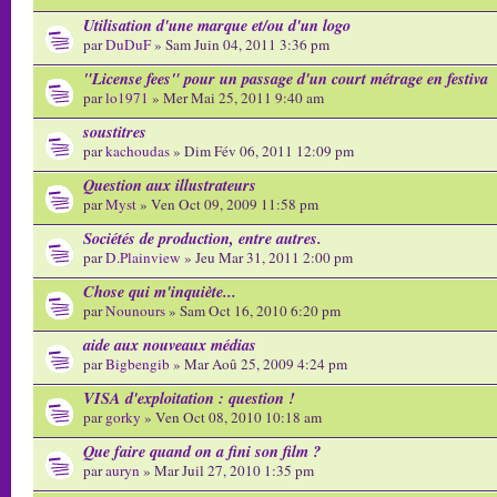
Utilisation d'une marque et/ou d'un logo
par
DuDuF
» Sam Juin 04, 2011 3:36 pm
"License fees" pour un passage d'un court métrage en festiva
par
lo1971
» Mer Mai 25, 2011 9:40 am
soustitres
par
kachoudas
» Dim Fév 06, 2011 12:09 pm
Question aux illustrateurs
par
Myst
» Ven Oct 09, 2009 11:58 pm
Sociétés de production, entre autres.
par
D.Plainview
» Jeu Mar 31, 2011 2:00 pm
Chose qui m'inquiète...
par
Nounours
» Sam Oct 16, 2010 6:20 pm
aide aux nouveaux médias
par
Bigbengib
» Mar Aoû 25, 2009 4:24 pm
VISA d'exploitation : question !
par
gorky
» Ven Oct 08, 2010 10:18 am
Que faire quand on a fini son film ?
par
auryn
» Mar Juil 27, 2010 1:35 pm