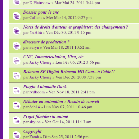
par
D.Plainview
» Mar Mai 24, 2011 3:44 pm
Dossier pour le cnc
par
Callens
» Mer Mar 14, 2012 9:27 pm
Notes de droits d'auteur et graphistes: des changements?
par
YuHirà
» Ven Déc 30, 2011 9:15 pm
directeur de production ?
par
auryn
» Ven Mar 18, 2011 10:52 am
CNC, Immatriculation, Visa, etc.
par
Jacky Chong
» Lun Fév 06, 2012 3:56 pm
Betacam SP Digital Betacam HD Cam...à l'aide!!
par
Jacky Chong
» Ven Déc 26, 2008 7:58 pm
Plugin Automatic Duck
par
rvdboom
» Ven Nov 18, 2011 2:41 pm
Débuter en animation : Besoin de conseil
par
Seb14
» Lun Nov 07, 2011 10:46 pm
Projet film/dessin animé
par
skyjoe
» Ven Oct 14, 2011 11:13 am
Copyright
par
Zarah
» Dim Sep 25, 2011 2:56 pm