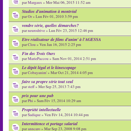
par
Margaux
» Mer Mai 06, 2015 11:52 am
Studios d'animation à montréal
par
Or
» Lun Fév 01, 2010 3:59 pm
vendre série, quelles démarches?
par
neurodrive
» Lun Fév 23, 2015 12:46 pm
Etre réalisateur de films d'anim' à l'AGESSA
par
Clou
» Ven Jan 16, 2015 2:25 pm
Fin des Trois Ours
par
MariePaccou
» Sam Nov 01, 2014 2:51 pm
Le dépôt légal et le kinescopage
par
Cobayanim'
» Mar Oct 21, 2014 4:05 pm
faire sa propre série tout seul
par
steff
» Mer Sep 25, 2013 7:43 pm
prix pour une pub
par
Phi
» Sam Fév 15, 2014 10:29 am
Propriété intellectuelle
par
Sadique
» Ven Fév 14, 2014 10:44 pm
Intermittence et portage salarial
par
anncaro
» Mar Sep 23, 2008 9:08 pm