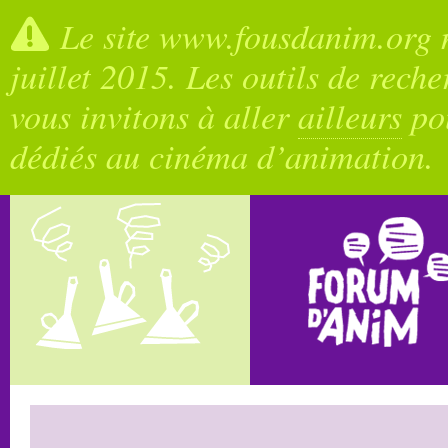
Le site www.fousdanim.org n
juillet 2015. Les outils de rech
vous invitons à aller
ailleurs
pou
dédiés au cinéma d’animation.