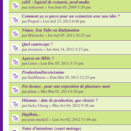
celtX : logiciel de scénario, prod media
par
cuikisouri
» Ven Juin 05, 2009 5:29 pm
Comment ça se passe pour un scénariste avec une idée ?
par
Flopod
» Lun Juil 23, 2012 6:40 pm
Vimeo, You Tube ou Dailymotion
par
Matouche
» Jeu Juil 05, 2012 10:25 am
Quel caméscope ?
par
elouanou
» Jeu Juin 14, 2012 4:27 pm
Agessa ou MDA ?
par
Linus
» Lun Déc 05, 2011 5:33 pm
ProductionDessinAnime
par
StarManiac
» Dim Mai 20, 2012 12:25 pm
Fee licence , pour une exposition de plusieurs mois
par
phine
» Mer Mai 02, 2012 6:20 pm
Dilemme : date de production, que choisir ?
par
Jacky Chong
» Mer Avr 04, 2012 9:38 am
DigiBeta...
par
jean-michel2
» Lun Avr 02, 2012 11:46 am
Notes d'intentions (court metrage)