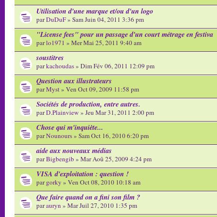
Utilisation d'une marque et/ou d'un logo
par
DuDuF
» Sam Juin 04, 2011 3:36 pm
"License fees" pour un passage d'un court métrage en festiva
par
lo1971
» Mer Mai 25, 2011 9:40 am
soustitres
par
kachoudas
» Dim Fév 06, 2011 12:09 pm
Question aux illustrateurs
par
Myst
» Ven Oct 09, 2009 11:58 pm
Sociétés de production, entre autres.
par
D.Plainview
» Jeu Mar 31, 2011 2:00 pm
Chose qui m'inquiète...
par
Nounours
» Sam Oct 16, 2010 6:20 pm
aide aux nouveaux médias
par
Bigbengib
» Mar Aoû 25, 2009 4:24 pm
VISA d'exploitation : question !
par
gorky
» Ven Oct 08, 2010 10:18 am
Que faire quand on a fini son film ?
par
auryn
» Mar Juil 27, 2010 1:35 pm