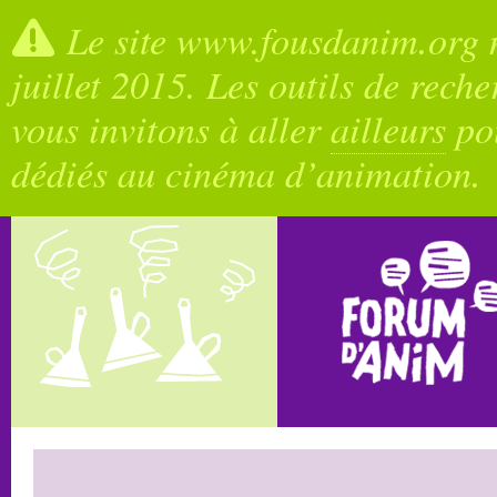
Le site www.fousdanim.org n
juillet 2015. Les outils de rech
vous invitons à aller
ailleurs
pou
dédiés au cinéma d’animation.