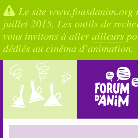
Le site www.fousdanim.org n
juillet 2015. Les outils de rech
vous invitons à aller
ailleurs
pou
dédiés au cinéma d’animation.