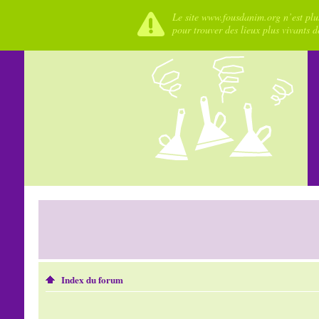
Le site www.fousdanim.org n’est plus
pour trouver des lieux plus vivants 
Index du forum