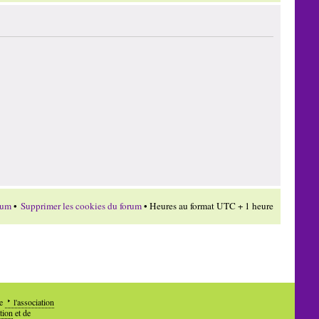
rum
•
Supprimer les cookies du forum
• Heures au format UTC + 1 heure
de
l'association
tion
et de