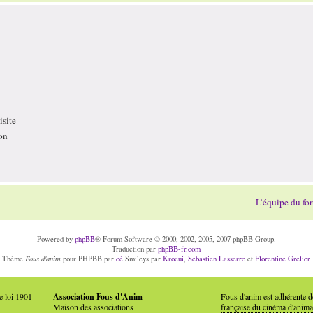
site
on
L’équipe du fo
Powered by
phpBB
® Forum Software © 2000, 2002, 2005, 2007 phpBB Group.
Traduction par
phpBB-fr.com
Fous d'anim
Thème
pour PHPBB par
cé
Smileys par
Krocui
,
Sebastien Lasserre
et
Florentine Grelier
e loi 1901
Association Fous d'Anim
Fous d'anim est adhérente 
Maison des associations
française du cinéma d'anima