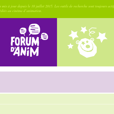
 mis à jour depuis le 10 juillet 2015. Les outils de recherche sont toujours acti
dédiés au cinéma d’animation.