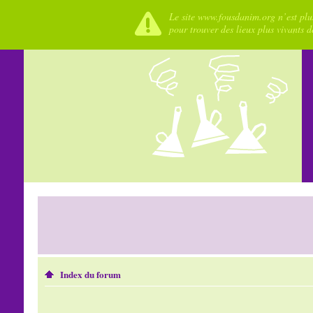
Le site www.fousdanim.org n’est plus
pour trouver des lieux plus vivants 
Index du forum