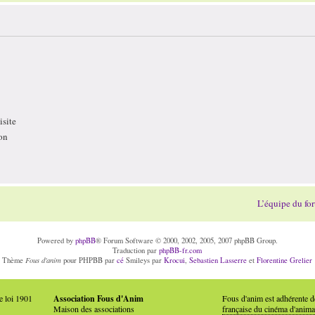
site
on
L’équipe du fo
Powered by
phpBB
® Forum Software © 2000, 2002, 2005, 2007 phpBB Group.
Traduction par
phpBB-fr.com
Fous d'anim
Thème
pour PHPBB par
cé
Smileys par
Krocui
,
Sebastien Lasserre
et
Florentine Grelier
e loi 1901
Association Fous d'Anim
Fous d'anim est adhérente 
Maison des associations
française du cinéma d'anima