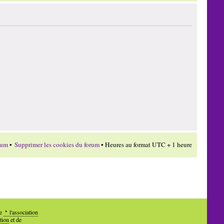
rum
•
Supprimer les cookies du forum
• Heures au format UTC + 1 heure
de
l'association
tion
et de