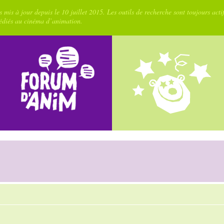
 mis à jour depuis le 10 juillet 2015. Les outils de recherche sont toujours acti
dédiés au cinéma d’animation.