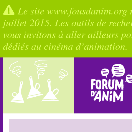
Le site www.fousdanim.org n
juillet 2015. Les outils de rech
vous invitons à aller
ailleurs
pou
dédiés au cinéma d’animation.