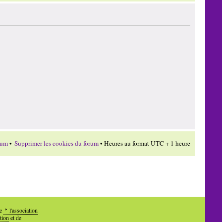
rum
•
Supprimer les cookies du forum
• Heures au format UTC + 1 heure
de
l'association
tion
et de