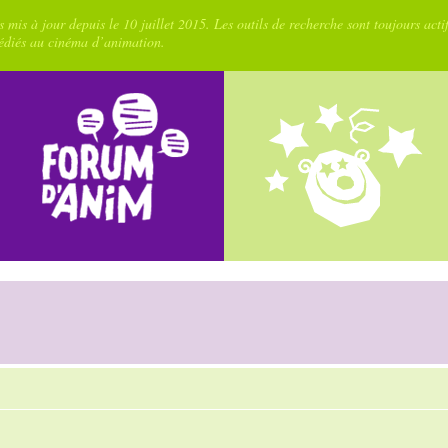
 mis à jour depuis le 10 juillet 2015. Les outils de recherche sont toujours acti
dédiés au cinéma d’animation.