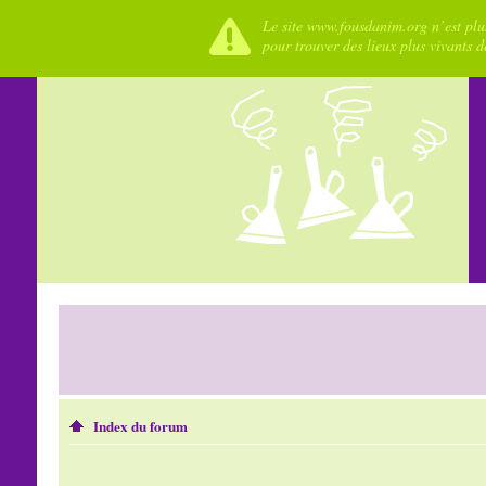
Le site www.fousdanim.org n’est plus
pour trouver des lieux plus vivants 
Index du forum