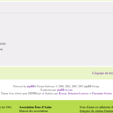
site
on
L’équipe du fo
Powered by
phpBB
® Forum Software © 2000, 2002, 2005, 2007 phpBB Group.
Traduction par
phpBB-fr.com
Fous d'anim
Thème
pour PHPBB par
cé
Smileys par
Krocui
,
Sebastien Lasserre
et
Florentine Grelier
e loi 1901
Association Fous d'Anim
Fous d'anim est adhérente 
Maison des associations
française du cinéma d'anima